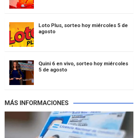
o
g
k
r
e
t
u
o
r
e
M
Loto Plus, sorteo hoy miércoles 5 de
e
b
agosto
k
a
s
a
r
e
m
t
p
Quini 6 en vivo, sorteo hoy miércoles
5 de agosto
s
MÁS INFORMACIONES