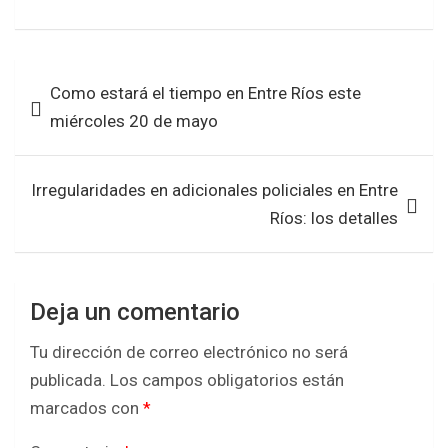
a
wi
h
h
ce
tt
at
ar
b
er
s
e
Navegación
Como estará el tiempo en Entre Ríos este
o
A
de
miércoles 20 de mayo
o
p
entradas
k
p
Irregularidades en adicionales policiales en Entre
Ríos: los detalles
Deja un comentario
Tu dirección de correo electrónico no será
publicada.
Los campos obligatorios están
marcados con
*