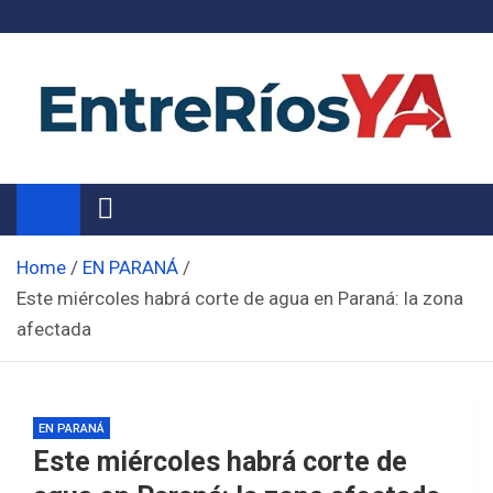
Skip
to
content
Noticias de Entre Ríos
Información de toda la provincia ahora
Home
EN PARANÁ
Este miércoles habrá corte de agua en Paraná: la zona
afectada
EN PARANÁ
Este miércoles habrá corte de