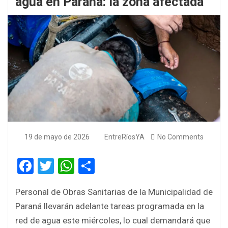
agua en Paraná: la zona afectada
19 de mayo de 2026
EntreRíosYA
No Comments
F
T
W
S
a
wi
h
h
Personal de Obras Sanitarias de la Municipalidad de
ce
tt
at
ar
Paraná llevarán adelante tareas programada en la
b
er
s
e
red de agua este miércoles, lo cual demandará que