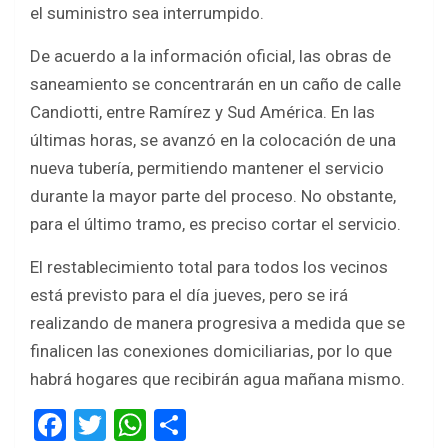
o
A
el suministro sea interrumpido.
o
p
De acuerdo a la información oficial, las obras de
k
p
saneamiento se concentrarán en un caño de calle
Candiotti, entre Ramírez y Sud América. En las
últimas horas, se avanzó en la colocación de una
nueva tubería, permitiendo mantener el servicio
durante la mayor parte del proceso. No obstante,
para el último tramo, es preciso cortar el servicio.
El restablecimiento total para todos los vecinos
está previsto para el día jueves, pero se irá
realizando de manera progresiva a medida que se
finalicen las conexiones domiciliarias, por lo que
habrá hogares que recibirán agua mañana mismo.
F
T
W
S