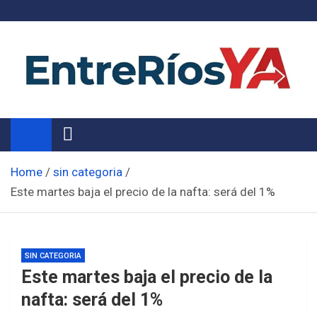
Skip
to
content
Noticias de Entre Ríos
Información de toda la provincia ahora
Home
sin categoria
Este martes baja el precio de la nafta: será del 1%
SIN CATEGORIA
Este martes baja el precio de la
nafta: será del 1%