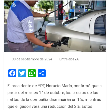
30 de septiembre de 2024
EntreRíosYA
F
T
W
S
a
wi
h
h
El presidente de YPF, Horacio Marín, confirmó que a
ce
tt
at
ar
partir del martes 1° de octubre, los precios de las
b
er
s
e
naftas de la compañía disminuirán un 1%, mientras
o
A
que el gasoil verá una reducción del 2%. Estos