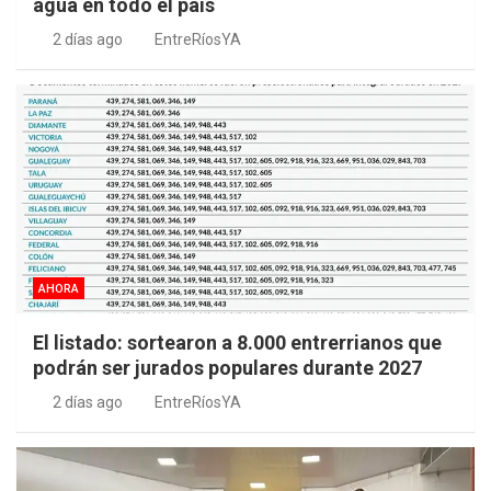
agua en todo el país
2 días ago
EntreRíosYA
AHORA
El listado: sortearon a 8.000 entrerrianos que
podrán ser jurados populares durante 2027
2 días ago
EntreRíosYA