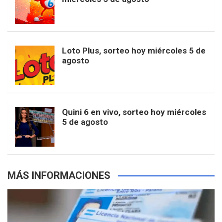
o
g
k
r
e
t
u
o
r
e
M
Loto Plus, sorteo hoy miércoles 5 de
e
b
agosto
k
a
s
a
r
e
m
t
p
Quini 6 en vivo, sorteo hoy miércoles
5 de agosto
s
MÁS INFORMACIONES