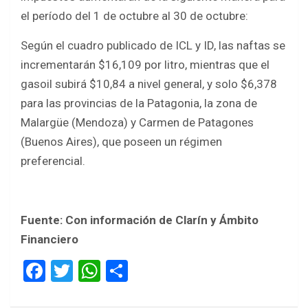
el período del 1 de octubre al 30 de octubre:
Según el cuadro publicado de ICL y ID, las naftas se
incrementarán $16,109 por litro, mientras que el
gasoil subirá $10,84 a nivel general, y solo $6,378
para las provincias de la Patagonia, la zona de
Malargüe (Mendoza) y Carmen de Patagones
(Buenos Aires), que poseen un régimen
preferencial.
Fuente: Con información de Clarín y Ámbito
Financiero
F
T
W
S
a
wi
h
h