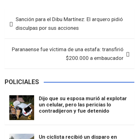
ce
tt
at
ar
b
er
s
e
Navegación
Sanción para el Dibu Martínez: El arquero pidió
o
A
de
disculpas por sus acciones
o
p
entradas
k
p
Paranaense fue víctima de una estafa: transfirió
$200.000 a embaucador
POLICIALES
Dijo que su esposa murió al explotar
un celular, pero las pericias lo
contradijeron y fue detenido
Un ciclista recibió un disparo en