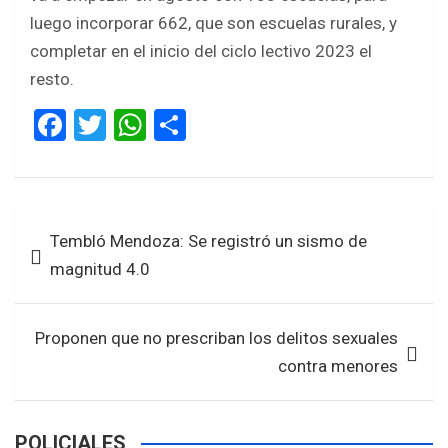
luego incorporar 662, que son escuelas rurales, y
completar en el inicio del ciclo lectivo 2023 el
resto.
F
T
W
S
a
wi
h
h
ce
tt
at
ar
b
er
s
e
Navegación
Tembló Mendoza: Se registró un sismo de
o
A
de
magnitud 4.0
o
p
entradas
k
p
Proponen que no prescriban los delitos sexuales
contra menores
POLICIALES