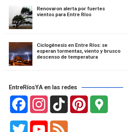
Renovaron alerta por fuertes
vientos para Entre Ríos
Ciclogénesis en Entre Ríos: se
esperan tormentas, viento y brusco
descenso de temperatura
EntreRíosYA en las redes
F
I
T
P
G
a
n
i
i
o
T
Y
F