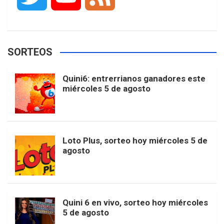
c
s
k
n
o
w
o
e
e
t
T
t
g
SORTEOS
i
u
e
b
a
o
e
l
Quini6: entrerrianos ganadores este
t
T
d
miércoles 5 de agosto
o
g
k
r
e
t
u
o
r
e
M
Loto Plus, sorteo hoy miércoles 5 de
e
b
agosto
k
a
s
a
r
e
m
t
p
Quini 6 en vivo, sorteo hoy miércoles
5 de agosto
s