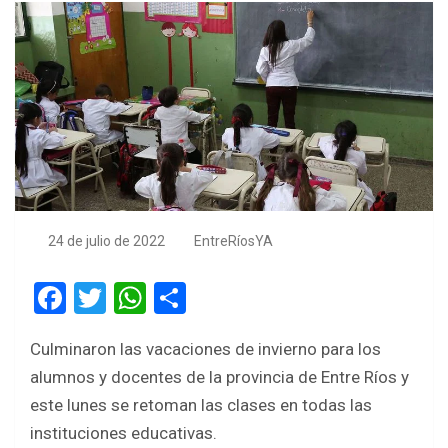
24 de julio de 2022
EntreRíosYA
F
T
W
S
a
wi
h
h
Culminaron las vacaciones de invierno para los
ce
tt
at
ar
alumnos y docentes de la provincia de Entre Ríos y
b
er
s
e
este lunes se retoman las clases en todas las
o
A
instituciones educativas.