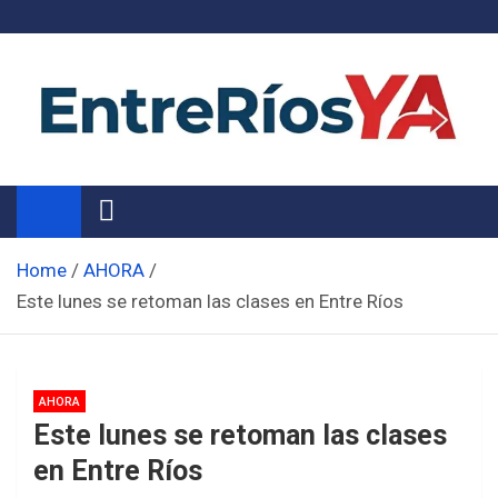
Skip
to
content
Noticias de Entre Ríos
Información de toda la provincia ahora
Home
AHORA
Este lunes se retoman las clases en Entre Ríos
AHORA
Este lunes se retoman las clases
en Entre Ríos