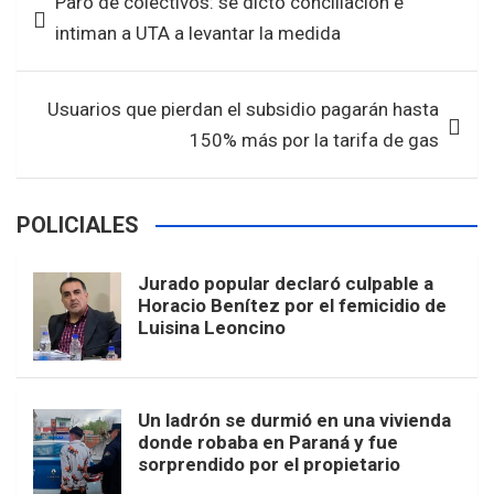
Paro de colectivos: se dictó conciliación e
o
A
de
intiman a UTA a levantar la medida
o
p
entradas
k
p
Usuarios que pierdan el subsidio pagarán hasta
150% más por la tarifa de gas
POLICIALES
Jurado popular declaró culpable a
Horacio Benítez por el femicidio de
Luisina Leoncino
Un ladrón se durmió en una vivienda
donde robaba en Paraná y fue
sorprendido por el propietario