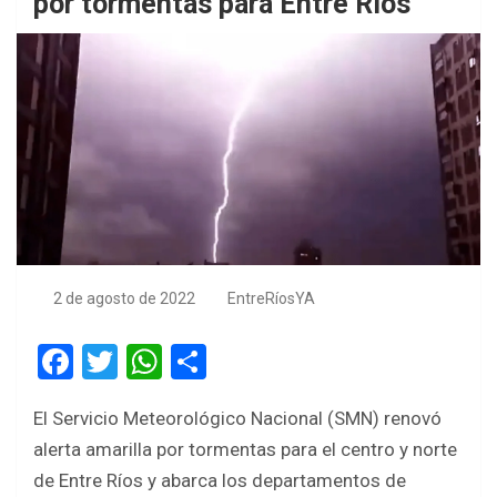
por tormentas para Entre Ríos
2 de agosto de 2022
EntreRíosYA
F
T
W
S
a
wi
h
h
El Servicio Meteorológico Nacional (SMN) renovó
ce
tt
at
ar
alerta amarilla por tormentas para el centro y norte
b
er
s
e
de Entre Ríos y abarca los departamentos de