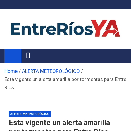
Skip
to
content
Noticias de Entre Ríos
Información de toda la provincia ahora
Home
ALERTA METEOROLÓGICO
Esta vigente un alerta amarilla por tormentas para Entre
Ríos
ALERTA METEOROLÓGICO
Esta vigente un alerta amarilla