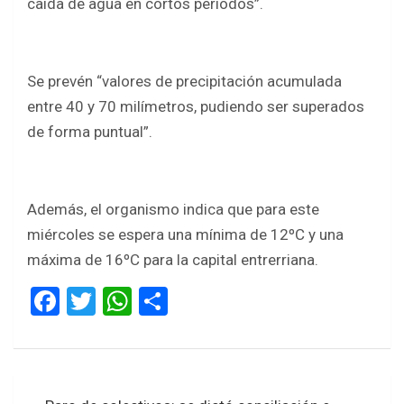
caída de agua en cortos períodos”.
Se prevén “valores de precipitación acumulada
entre 40 y 70 milímetros, pudiendo ser superados
de forma puntual”.
Además, el organismo indica que para este
miércoles se espera una mínima de 12ºC y una
máxima de 16ºC para la capital entrerriana.
F
T
W
S
a
wi
h
h
ce
tt
at
ar
b
er
s
e
Navegación