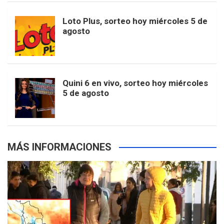
o
r
e
M
Loto Plus, sorteo hoy miércoles 5 de
e
b
agosto
k
a
s
a
r
e
m
t
p
Quini 6 en vivo, sorteo hoy miércoles
5 de agosto
s
MÁS INFORMACIONES