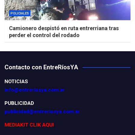
POLICIALES
Camionero despistó en ruta entrerriana tras
perder el control del rodado
Contacto con EntreRíosYA
NOTICIAS
info@entreriosya.com.ar
PUBLICIDAD
publicidad@entreriosya.com.ar
MEDIAKIT CLIK AQUI