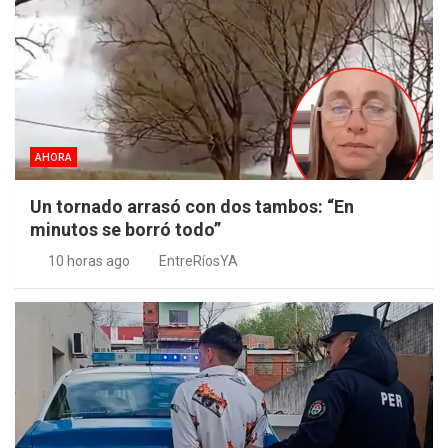
AHORA
Un tornado arrasó con dos tambos: “En
minutos se borró todo”
10 horas ago
EntreRíosYA