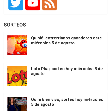
F
I
T
P
G
a
n
i
i
o
T
Y
F
SORTEOS
c
s
k
n
o
w
o
e
Quini6: entrerrianos ganadores este
miércoles 5 de agosto
e
t
T
t
g
i
u
e
b
a
o
e
l
t
T
d
Loto Plus, sorteo hoy miércoles 5 de
agosto
o
g
k
r
e
t
u
o
r
e
M
e
b
Quini 6 en vivo, sorteo hoy miércoles
5 de agosto
k
a
s
a
r
e