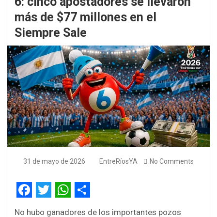
6: cinco apostadores se llevaron
más de $77 millones en el
Siempre Sale
31 de mayo de 2026
EntreRíosYA
No Comments
F
T
W
S
No hubo ganadores de los importantes pozos