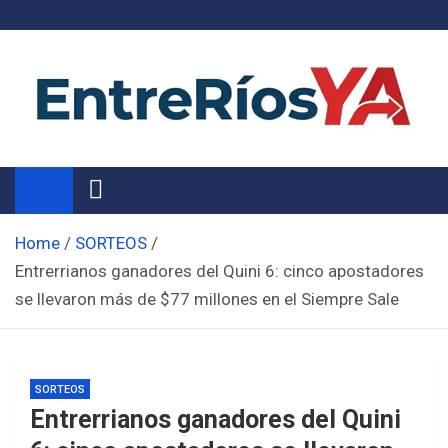
Skip
to
content
Noticias de Entre Ríos
Información de toda la provincia ahora
Home
SORTEOS
Entrerrianos ganadores del Quini 6: cinco apostadores
se llevaron más de $77 millones en el Siempre Sale
SORTEOS
Entrerrianos ganadores del Quini