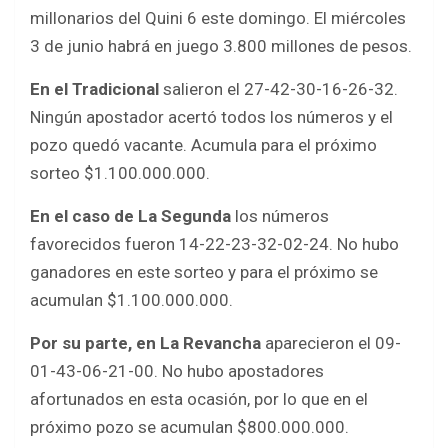
a
w
h
h
millonarios del Quini 6 este domingo. El miércoles
c
i
a
a
3 de junio habrá en juego 3.800 millones de pesos.
e
t
t
r
En el Tradicional
salieron el 27-42-30-16-26-32.
b
t
s
e
Ningún apostador acertó todos los números y el
o
e
A
pozo quedó vacante. Acumula para el próximo
o
r
p
sorteo $1.100.000.000.
k
p
En el caso de La Segunda
los números
favorecidos fueron 14-22-23-32-02-24. No hubo
ganadores en este sorteo y para el próximo se
acumulan $1.100.000.000.
Por su parte, en La Revancha
aparecieron el 09-
01-43-06-21-00. No hubo apostadores
afortunados en esta ocasión, por lo que en el
próximo pozo se acumulan $800.000.000.