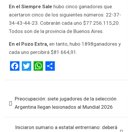
En el Siempre Sale
hubo cinco ganadores que
acertaron cinco de los siguientes números: 22-37-
34-43-44-23. Cobrarán cada uno $77.256.115,20.
Todos son de la provincia de Buenos Aires.
En el Pozo Extra,
en tanto, hubo 1898ganadores y
cada uno percibirá $81.664,91.
F
T
W
S
a
w
h
h
Navegación
c
i
a
a
Preocupación: siete jugadores de la selección
de
e
t
t
r
Argentina llegan lesionados al Mundial 2026
entradas
b
t
s
e
o
e
A
Iniciaron sumario a estatal entrerriano: deberá