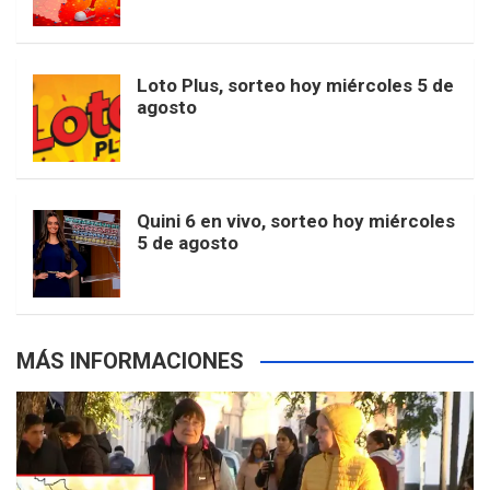
o
g
k
r
e
t
u
o
r
e
M
Loto Plus, sorteo hoy miércoles 5 de
e
b
agosto
k
a
s
a
r
e
m
t
p
Quini 6 en vivo, sorteo hoy miércoles
5 de agosto
s
MÁS INFORMACIONES