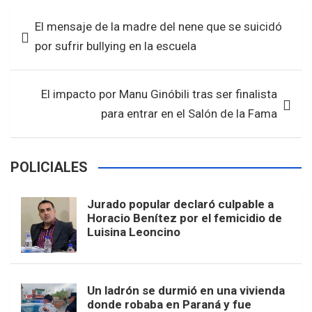
b
er
s
e
Navegación
El mensaje de la madre del nene que se suicidó
o
A
de
por sufrir bullying en la escuela
o
p
entradas
k
p
El impacto por Manu Ginóbili tras ser finalista
para entrar en el Salón de la Fama
POLICIALES
Jurado popular declaró culpable a
Horacio Benítez por el femicidio de
Luisina Leoncino
Un ladrón se durmió en una vivienda
donde robaba en Paraná y fue