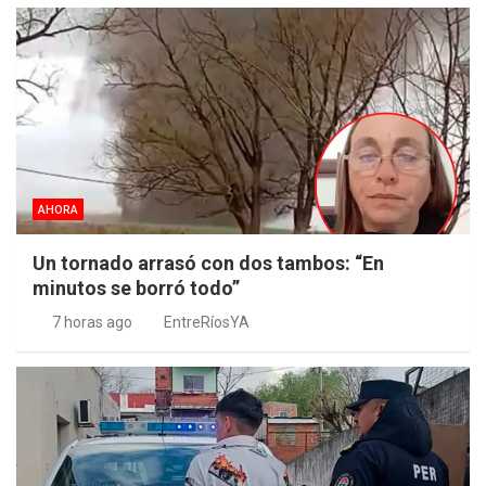
AHORA
Un tornado arrasó con dos tambos: “En
minutos se borró todo”
7 horas ago
EntreRíosYA