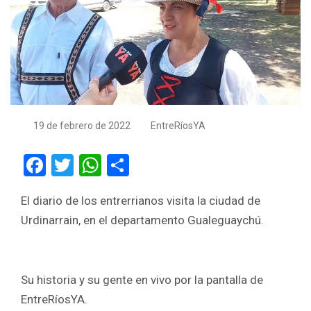
19 de febrero de 2022
EntreRíosYA
F
T
W
S
a
wi
h
h
El diario de los entrerrianos visita la ciudad de
ce
tt
at
ar
Urdinarrain, en el departamento Gualeguaychú.
b
er
s
e
o
A
o
p
Su historia y su gente en vivo por la pantalla de
k
p
EntreRíosYA.