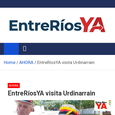
Skip
to
content
Noticias de Entre Ríos
Información de toda la provincia ahora
Home
AHORA
EntreRíosYA visita Urdinarrain
AHORA
EntreRíosYA visita Urdinarrain