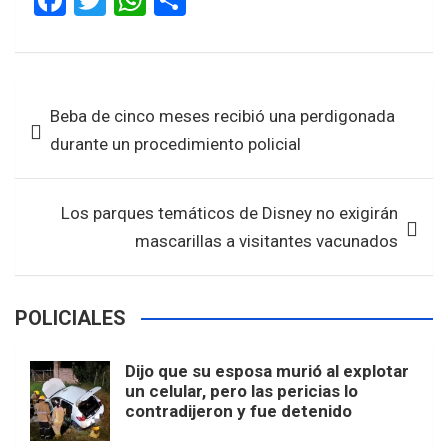
F
T
W
S
a
wi
h
h
ce
tt
at
ar
b
er
s
e
Navegación
Beba de cinco meses recibió una perdigonada
o
A
de
durante un procedimiento policial
o
p
entradas
k
p
Los parques temáticos de Disney no exigirán
mascarillas a visitantes vacunados
POLICIALES
Dijo que su esposa murió al explotar
un celular, pero las pericias lo
contradijeron y fue detenido