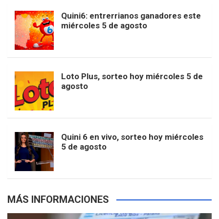
b
a
o
e
l
Quini6: entrerrianos ganadores este
t
T
d
miércoles 5 de agosto
o
g
k
r
e
t
u
o
r
e
M
Loto Plus, sorteo hoy miércoles 5 de
e
b
agosto
k
a
s
a
r
e
m
t
p
Quini 6 en vivo, sorteo hoy miércoles
5 de agosto
s
MÁS INFORMACIONES