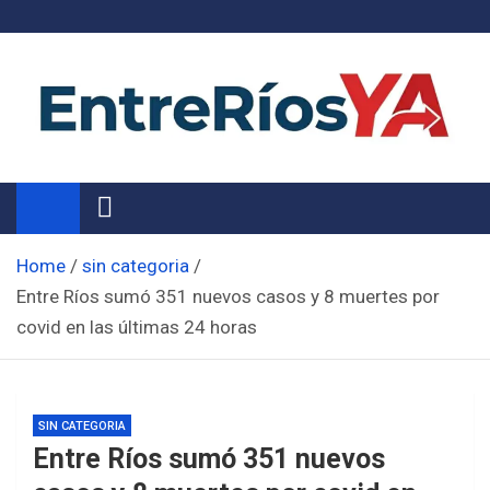
Skip
to
content
Noticias de Entre Ríos
Información de toda la provincia ahora
Home
sin categoria
Entre Ríos sumó 351 nuevos casos y 8 muertes por
covid en las últimas 24 horas
SIN CATEGORIA
Entre Ríos sumó 351 nuevos