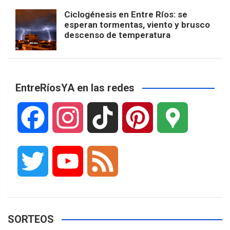
Ciclogénesis en Entre Ríos: se
esperan tormentas, viento y brusco
descenso de temperatura
EntreRíosYA en las redes
F
I
T
P
G
a
n
i
i
o
T
Y
F
c
s
k
n
o
w
o
e
e
t
T
t
g
SORTEOS
i
u
e