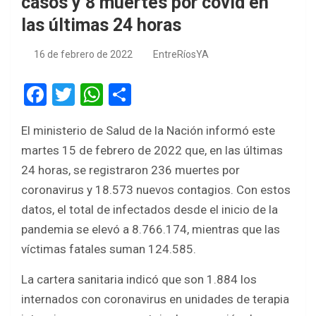
casos y 8 muertes por covid en
las últimas 24 horas
16 de febrero de 2022
EntreRíosYA
F
T
W
S
a
wi
h
h
El ministerio de Salud de la Nación informó este
ce
tt
at
ar
martes 15 de febrero de 2022 que, en las últimas
b
er
s
e
24 horas, se registraron 236 muertes por
o
A
coronavirus y 18.573 nuevos contagios. Con estos
o
p
datos, el total de infectados desde el inicio de la
k
p
pandemia se elevó a 8.766.174, mientras que las
víctimas fatales suman 124.585.
La cartera sanitaria indicó que son 1.884 los
internados con coronavirus en unidades de terapia