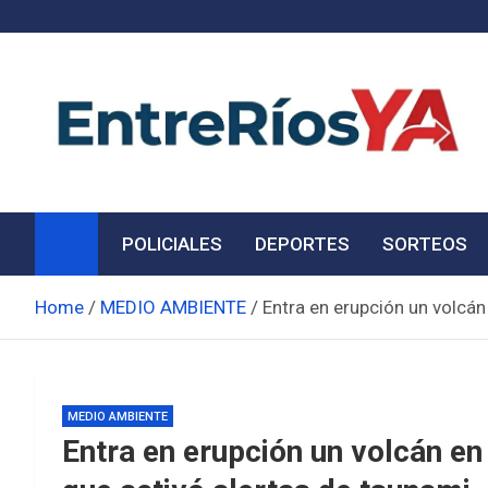
Skip
to
content
Noticias de Entre Ríos
Información de toda la provincia ahora
POLICIALES
DEPORTES
SORTEOS
Home
MEDIO AMBIENTE
Entra en erupción un volcán
MEDIO AMBIENTE
Entra en erupción un volcán en