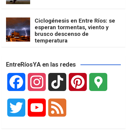
Ciclogénesis en Entre Ríos: se
esperan tormentas, viento y
brusco descenso de
temperatura
EntreRíosYA en las redes
F
I
T
P
G
a
n
i
i
o
T
Y
F
c
s
k
n
o
w
o
e