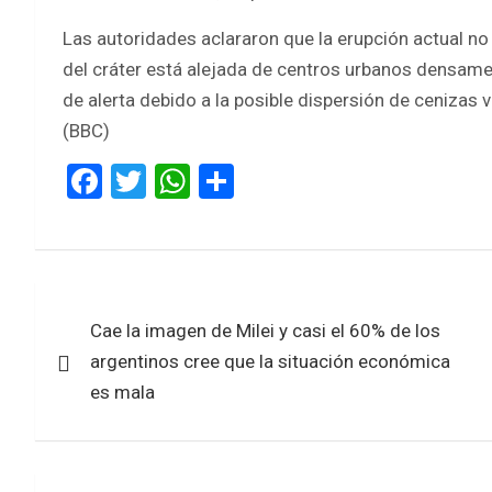
Las autoridades aclararon que la erupción actual n
del cráter está alejada de centros urbanos densamen
de alerta debido a la posible dispersión de cenizas v
(BBC)
F
T
W
S
a
wi
h
h
ce
tt
at
ar
b
er
s
e
Navegación
o
A
Cae la imagen de Milei y casi el 60% de los
de
o
p
argentinos cree que la situación económica
k
p
entradas
es mala