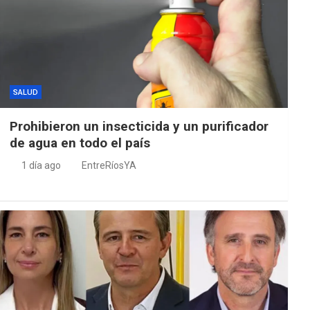
SALUD
Prohibieron un insecticida y un purificador
de agua en todo el país
1 día ago
EntreRíosYA