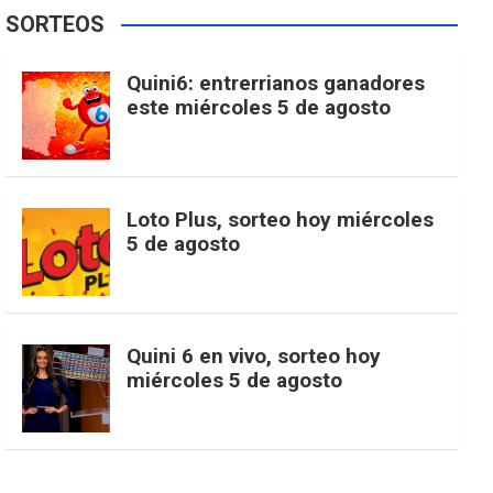
e
t
T
t
g
SORTEOS
i
u
e
b
a
o
e
l
Quini6: entrerrianos ganadores
t
T
d
este miércoles 5 de agosto
o
g
k
r
e
t
u
o
r
e
M
Loto Plus, sorteo hoy miércoles
e
b
5 de agosto
k
a
s
a
r
e
m
t
p
Quini 6 en vivo, sorteo hoy
miércoles 5 de agosto
s