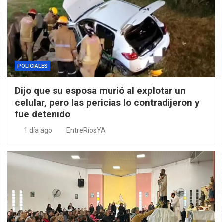
POLICIALES
Dijo que su esposa murió al explotar un
celular, pero las pericias lo contradijeron y
fue detenido
1 día ago
EntreRíosYA