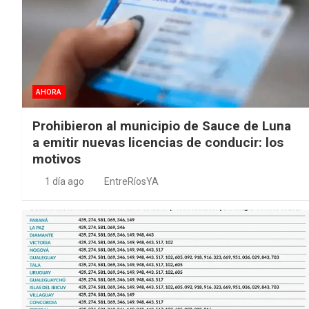
AHORA
Prohibieron al municipio de Sauce de Luna
a emitir nuevas licencias de conducir: los
motivos
1 día ago
EntreRíosYA