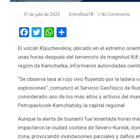
31 de julio de 2025
EntreRíosYA
No Comments
F
T
W
S
a
wi
h
h
El volcán Klyuchevskoy, ubicado en el extremo orient
ce
tt
at
ar
unas horas después del terremoto de magnitud 8,8 
b
er
s
e
región de Kamchatka, informaron autoridades cientí
o
A
“Se observa lava al rojo vivo fluyendo por la ladera 
o
p
explosiones”, comunicó el Servicio Geofísico de Rusia
k
p
considerado uno de los más altos y activos del mun
Petropavlovsk-Kamchatsky, la capital regional.
Aunque la alerta de tsunami fue levantada horas má
impactaron la ciudad costera de Severo-Kurilsk, don
zona, provocando inundaciones parciales y daños en