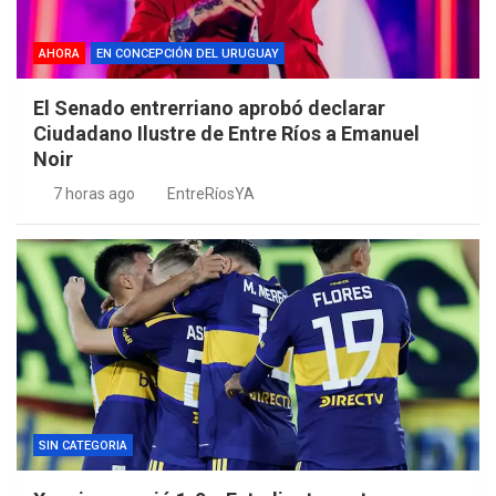
AHORA
EN CONCEPCIÓN DEL URUGUAY
El Senado entrerriano aprobó declarar
Ciudadano Ilustre de Entre Ríos a Emanuel
Noir
7 horas ago
EntreRíosYA
SIN CATEGORIA