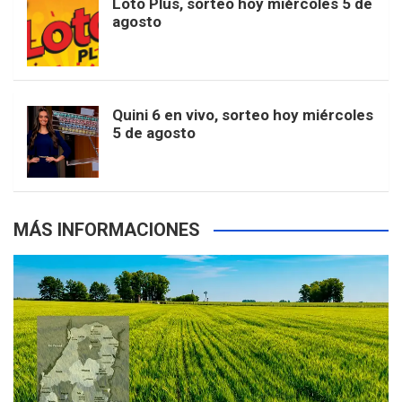
Loto Plus, sorteo hoy miércoles 5 de
e
b
agosto
k
a
s
a
r
e
m
t
p
Quini 6 en vivo, sorteo hoy miércoles
5 de agosto
s
MÁS INFORMACIONES