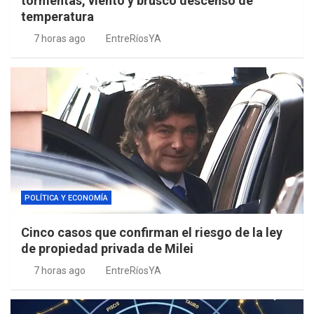
tormentas, viento y brusco descenso de
temperatura
7 horas ago
EntreRíosYA
POLÍTICA Y ECONOMÍA
Cinco casos que confirman el riesgo de la ley
de propiedad privada de Milei
7 horas ago
EntreRíosYA