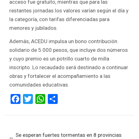
acceso fue gratuito, mientras que para las
restantes jornadas los valores varían según el día y
la categoría, con tarifas diferenciadas para
menores y jubilados.
Además, ACEDU impulsa un bono contribución
solidario de 5.000 pesos, que incluye dos números
y cuyo premio es un potrillo cuarto de milla
inscripto. Lo recaudado será destinado a continuar
obras y fortalecer el acompañamiento a las
comunidades educativas.
F
T
W
S
a
wi
h
h
ce
tt
at
ar
b
er
s
e
Navegación
Se esperan fuertes tormentas en 8 provincias
o
A
de