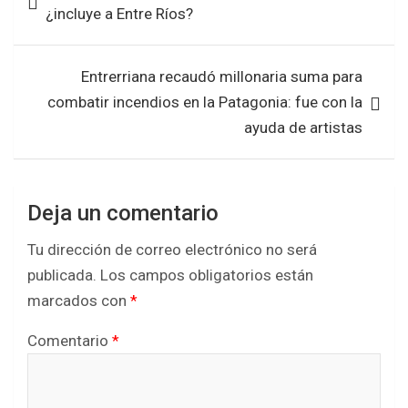
¿incluye a Entre Ríos?
o
p
entradas
k
p
Entrerriana recaudó millonaria suma para
combatir incendios en la Patagonia: fue con la
ayuda de artistas
Deja un comentario
Tu dirección de correo electrónico no será
publicada.
Los campos obligatorios están
marcados con
*
Comentario
*