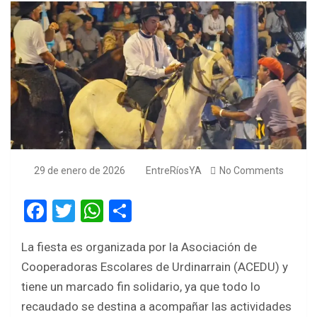
29 de enero de 2026
EntreRíosYA
No Comments
F
T
W
S
a
wi
h
h
La fiesta es organizada por la Asociación de
ce
tt
at
ar
Cooperadoras Escolares de Urdinarrain (ACEDU) y
b
er
s
e
tiene un marcado fin solidario, ya que todo lo
o
A
recaudado se destina a acompañar las actividades