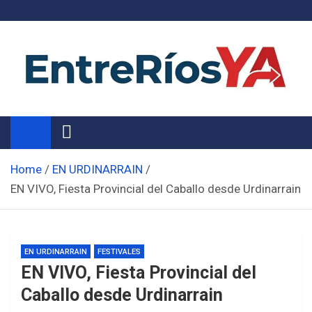
Skip
to
content
Noticias de Entre Ríos
Información de toda la provincia ahora
Home
EN URDINARRAIN
EN VIVO, Fiesta Provincial del Caballo desde Urdinarrain
EN URDINARRAIN
FESTIVALES
EN VIVO, Fiesta Provincial del
Caballo desde Urdinarrain