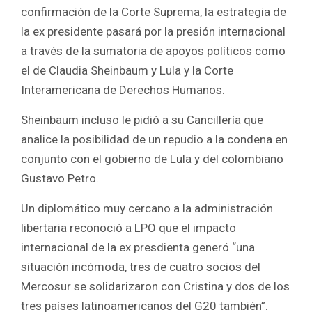
b
er
s
e
confirmación de la Corte Suprema, la estrategia de
o
A
la ex presidente pasará por la presión internacional
o
p
a través de la sumatoria de apoyos políticos como
k
p
el de Claudia Sheinbaum y Lula y la Corte
Interamericana de Derechos Humanos.
Sheinbaum incluso le pidió a su Cancillería que
analice la posibilidad de un repudio a la condena en
conjunto con el gobierno de Lula y del colombiano
Gustavo Petro.
Un diplomático muy cercano a la administración
libertaria reconoció a LPO que el impacto
internacional de la ex presdienta generó “una
situación incómoda, tres de cuatro socios del
Mercosur se solidarizaron con Cristina y dos de los
tres países latinoamericanos del G20 también”.