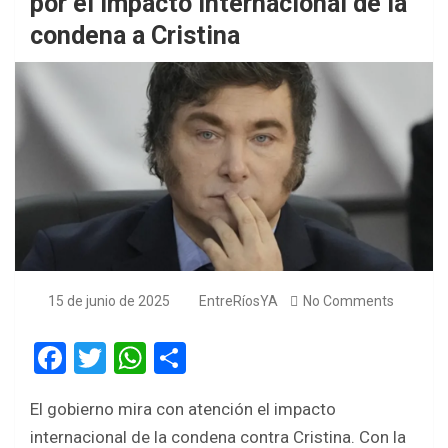
por el impacto internacional de la
condena a Cristina
15 de junio de 2025
EntreRíosYA
No Comments
F
T
W
S
a
wi
h
h
El gobierno mira con atención el impacto
ce
tt
at
ar
internacional de la condena contra Cristina. Con la