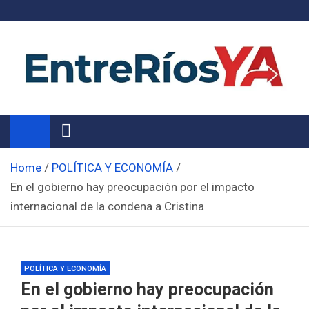
Skip
to
content
Noticias de Entre Ríos
Información de toda la provincia ahora
Home
POLÍTICA Y ECONOMÍA
En el gobierno hay preocupación por el impacto
internacional de la condena a Cristina
POLÍTICA Y ECONOMÍA
En el gobierno hay preocupación