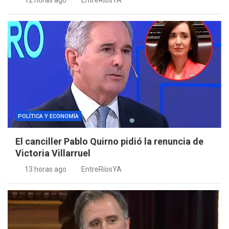
12 horas ago
EntreRíosYA
POLÍTICA Y ECONOMÍA
El canciller Pablo Quirno pidió la renuncia de
Victoria Villarruel
13 horas ago
EntreRíosYA