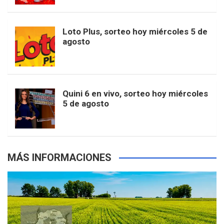
t
u
o
r
e
M
Loto Plus, sorteo hoy miércoles 5 de
e
b
agosto
k
a
s
a
r
e
m
t
p
Quini 6 en vivo, sorteo hoy miércoles
5 de agosto
s
MÁS INFORMACIONES