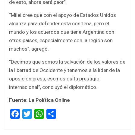
de esto, ahora será peor”.
“Milei cree que con el apoyo de Estados Unidos
alcanza para defender esta condena, pero el
mundo y los acuerdos que tiene Argentina con
otros países, especialmente con la región son
muchos”, agregó.
“Decimos que somos la salvación de los valores de
la libertad de Occidente y tenemos a la líder de la
oposición presa, eso nos quita prestigio
internacional”, concluyó el diplomático.
Fuente: La Política Online
F
T
W
S
a
wi
h
h
ce
tt
at
ar