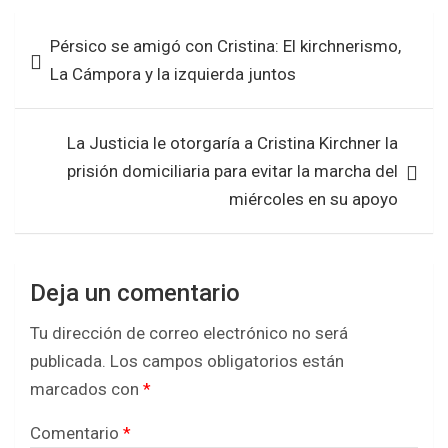
b
er
s
e
Navegación
Pérsico se amigó con Cristina: El kirchnerismo,
o
A
de
La Cámpora y la izquierda juntos
o
p
entradas
k
p
La Justicia le otorgaría a Cristina Kirchner la
prisión domiciliaria para evitar la marcha del
miércoles en su apoyo
Deja un comentario
Tu dirección de correo electrónico no será
publicada.
Los campos obligatorios están
marcados con
*
Comentario
*