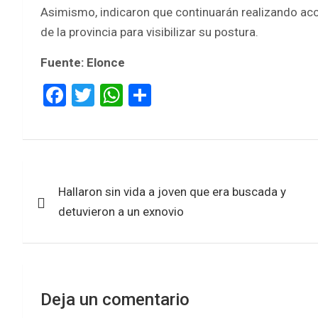
Asimismo, indicaron que continuarán realizando acc
de la provincia para visibilizar su postura.
Fuente: Elonce
F
T
W
S
a
wi
h
h
ce
tt
at
ar
b
er
s
e
Navegación
o
A
Hallaron sin vida a joven que era buscada y
de
o
p
detuvieron a un exnovio
k
p
entradas
Deja un comentario