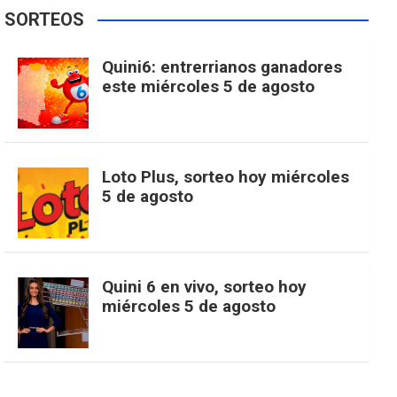
e
t
T
t
g
SORTEOS
i
u
e
b
a
o
e
l
Quini6: entrerrianos ganadores
t
T
d
este miércoles 5 de agosto
o
g
k
r
e
t
u
o
r
e
M
Loto Plus, sorteo hoy miércoles
e
b
5 de agosto
k
a
s
a
r
e
m
t
p
Quini 6 en vivo, sorteo hoy
miércoles 5 de agosto
s