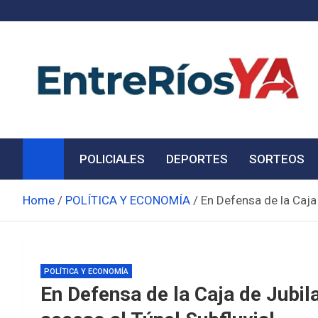
Skip
to
content
Noticias de Entre Ríos
Información de toda la provincia ahora
POLICIALES
DEPORTES
SORTEOS
Home
POLÍTICA Y ECONOMÍA
En Defensa de la Caja
POLÍTICA Y ECONOMÍA
En Defensa de la Caja de Jubil