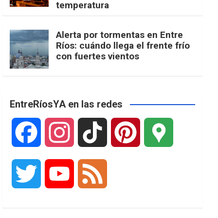
temperatura
Alerta por tormentas en Entre
Ríos: cuándo llega el frente frío
con fuertes vientos
EntreRíosYA en las redes
F
I
T
P
G
a
n
i
i
o
T
Y
F
c
s
k
n
o
w
o
e