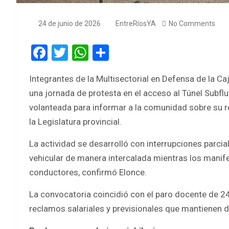
24 de junio de 2026
EntreRíosYA
No Comments
F
T
W
S
a
wi
h
h
Integrantes de la Multisectorial en Defensa de la Ca
ce
tt
at
ar
una jornada de protesta en el acceso al Túnel Subflu
b
er
s
e
volanteada para informar a la comunidad sobre su r
o
A
la Legislatura provincial.
o
p
La actividad se desarrolló con interrupciones parci
k
p
vehicular de manera intercalada mientras los manife
conductores, confirmó Elonce.
La convocatoria coincidió con el paro docente de 
reclamos salariales y previsionales que mantienen di