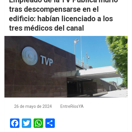
tras descompensarse en el
edificio: habían licenciado a los
tres médicos del canal
26 de mayo de 2024
EntreRíosYA
F
T
W
S