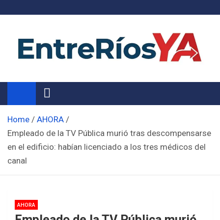
Skip
to
content
Noticias de Entre Ríos
Información de toda la provincia ahora
Home
AHORA
Empleado de la TV Pública murió tras descompensarse
en el edificio: habían licenciado a los tres médicos del
canal
AHORA
Empleado de la TV Pública murió