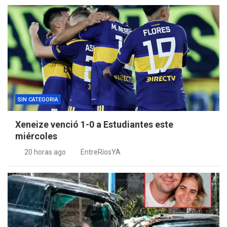
SIN CATEGORIA
Xeneize venció 1-0 a Estudiantes este
miércoles
20 horas ago
EntreRíosYA