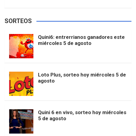
w
o
e
e
t
T
t
g
SORTEOS
i
u
e
b
a
o
e
l
Quini6: entrerrianos ganadores este
t
T
d
miércoles 5 de agosto
o
g
k
r
e
t
u
o
r
e
M
Loto Plus, sorteo hoy miércoles 5 de
e
b
agosto
k
a
s
a
r
e
m
t
p
Quini 6 en vivo, sorteo hoy miércoles
5 de agosto
s