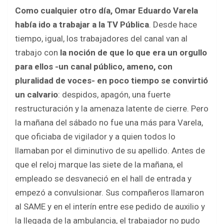
a
wi
h
h
Como cualquier otro día, Omar Eduardo Varela
ce
tt
at
ar
había ido a trabajar a la TV Pública
. Desde hace
b
er
s
e
tiempo, igual, los trabajadores del canal van al
o
A
trabajo con
la noción de que lo que era un orgullo
o
p
para ellos -un canal público, ameno, con
k
p
pluralidad de voces- en poco tiempo se convirtió
un calvario
: despidos, apagón, una fuerte
restructuración y la amenaza latente de cierre. Pero
la mañana del sábado no fue una más para Varela,
que oficiaba de vigilador y a quien todos lo
llamaban por el diminutivo de su apellido. Antes de
que el reloj marque las siete de la mañana, el
empleado se desvaneció en el hall de entrada y
empezó a convulsionar. Sus compañeros llamaron
al SAME y en el interín entre ese pedido de auxilio y
la llegada de la ambulancia, el trabajador no pudo