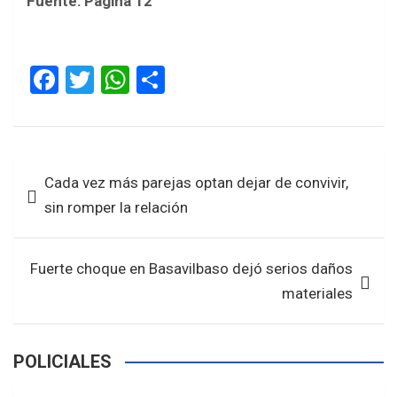
Fuente: Página 12
F
T
W
S
a
wi
h
h
ce
tt
at
ar
b
er
s
e
Navegación
Cada vez más parejas optan dejar de convivir,
o
A
de
sin romper la relación
o
p
entradas
k
p
Fuerte choque en Basavilbaso dejó serios daños
materiales
POLICIALES