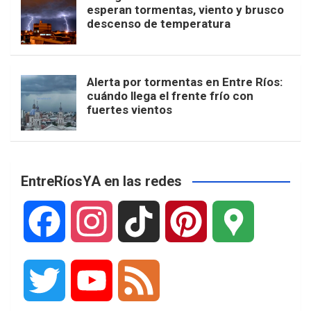
esperan tormentas, viento y brusco
descenso de temperatura
Alerta por tormentas en Entre Ríos:
cuándo llega el frente frío con
fuertes vientos
EntreRíosYA en las redes
F
I
T
P
G
a
n
i
i
o
T
Y
F
c
s
k
n
o