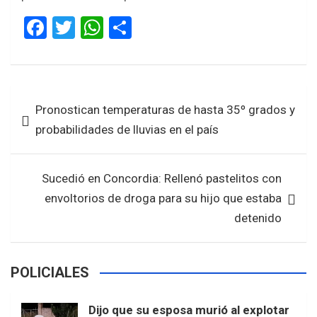
F
T
W
S
a
wi
h
h
ce
tt
at
ar
b
er
s
e
Navegación
Pronostican temperaturas de hasta 35º grados y
o
A
de
probabilidades de lluvias en el país
o
p
entradas
k
p
Sucedió en Concordia: Rellenó pastelitos con
envoltorios de droga para su hijo que estaba
detenido
POLICIALES
Dijo que su esposa murió al explotar