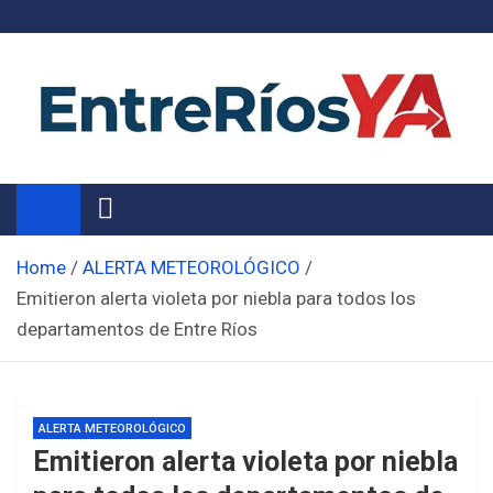
Skip
to
content
Noticias de Entre Ríos
Información de toda la provincia ahora
Home
ALERTA METEOROLÓGICO
Emitieron alerta violeta por niebla para todos los
departamentos de Entre Ríos
ALERTA METEOROLÓGICO
Emitieron alerta violeta por niebla