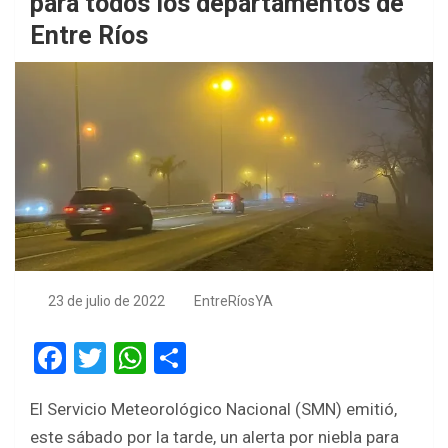
para todos los departamentos de
Entre Ríos
23 de julio de 2022
EntreRíosYA
F
T
W
S
a
wi
h
h
El Servicio Meteorológico Nacional (SMN) emitió,
ce
tt
at
ar
este sábado por la tarde, un alerta por niebla para