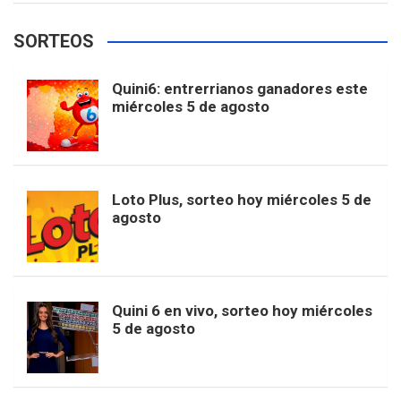
e
t
T
t
g
SORTEOS
i
u
e
b
a
o
e
l
Quini6: entrerrianos ganadores este
t
T
d
miércoles 5 de agosto
o
g
k
r
e
t
u
o
r
e
M
Loto Plus, sorteo hoy miércoles 5 de
e
b
agosto
k
a
s
a
r
e
m
t
p
Quini 6 en vivo, sorteo hoy miércoles
5 de agosto
s