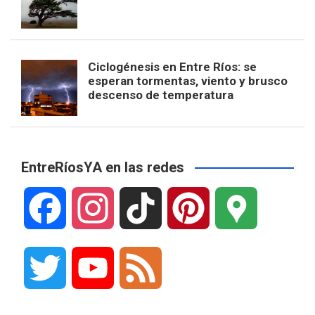
Ciclogénesis en Entre Ríos: se
esperan tormentas, viento y brusco
descenso de temperatura
EntreRíosYA en las redes
F
I
T
P
G
a
n
i
i
o
T
Y
F
c
s
k
n
o
w
o
e