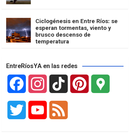
Ciclogénesis en Entre Ríos: se
esperan tormentas, viento y
brusco descenso de
temperatura
EntreRíosYA en las redes
F
I
T
P
G
a
n
i
i
o
T
Y
F
c
s
k
n
o
w
o
e