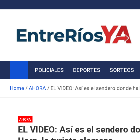
Skip
to
content
Noticias de Entre Ríos
Información de toda la provincia ahora
POLICIALES
DEPORTES
SORTEOS
Home
AHORA
EL VIDEO: Así es el sendero donde hall
AHORA
EL VIDEO: Así es el sendero don