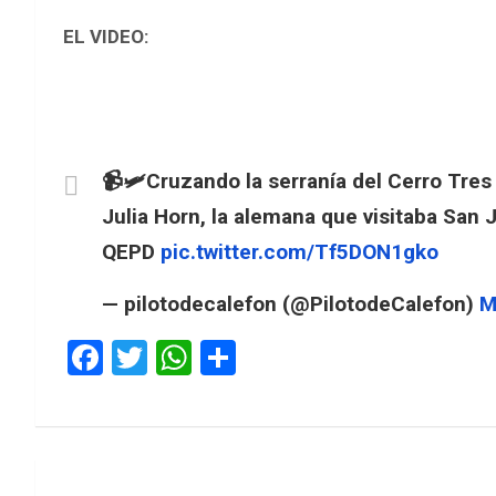
EL VIDEO:
📹🛩️Cruzando la serranía del Cerro Tre
Julia Horn, la alemana que visitaba San 
QEPD
pic.twitter.com/Tf5DON1gko
— pilotodecalefon (@PilotodeCalefon)
M
F
T
W
S
a
wi
h
h
ce
tt
at
ar
b
er
s
e
Navegación