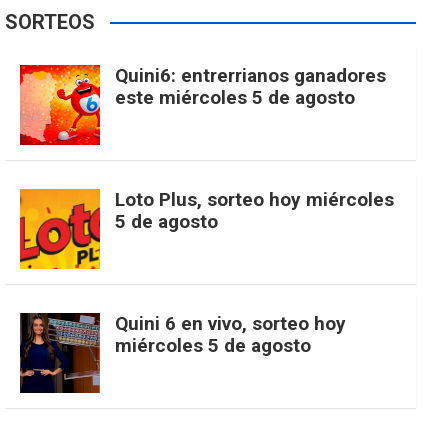
e
t
T
t
g
SORTEOS
i
u
e
b
a
o
e
l
Quini6: entrerrianos ganadores
t
T
d
este miércoles 5 de agosto
o
g
k
r
e
t
u
o
r
e
M
Loto Plus, sorteo hoy miércoles
e
b
5 de agosto
k
a
s
a
r
e
m
t
p
Quini 6 en vivo, sorteo hoy
miércoles 5 de agosto
s