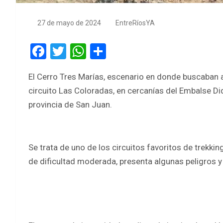
27 de mayo de 2024
EntreRíosYA
F
T
W
S
a
wi
h
h
El Cerro Tres Marías, escenario en donde buscaban a 
ce
tt
at
ar
circuito Las Coloradas, en cercanías del Embalse Di
b
er
s
e
provincia de San Juan.
o
A
o
p
k
p
Se trata de uno de los circuitos favoritos de trekking
de dificultad moderada, presenta algunas peligros y