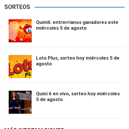
e
t
T
t
g
SORTEOS
i
u
e
b
a
o
e
l
Quini6: entrerrianos ganadores este
t
T
d
miércoles 5 de agosto
o
g
k
r
e
t
u
o
r
e
M
Loto Plus, sorteo hoy miércoles 5 de
e
b
agosto
k
a
s
a
r
e
m
t
p
Quini 6 en vivo, sorteo hoy miércoles
5 de agosto
s