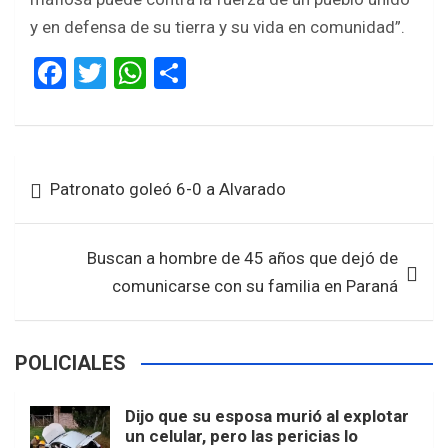
y en defensa de su tierra y su vida en comunidad”.
F
T
W
S
a
wi
h
h
ce
tt
at
ar
b
er
s
e
Navegación
Patronato goleó 6-0 a Alvarado
o
A
de
o
p
entradas
k
p
Buscan a hombre de 45 años que dejó de
comunicarse con su familia en Paraná
POLICIALES
Dijo que su esposa murió al explotar
un celular, pero las pericias lo