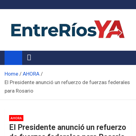
Skip
to
content
Noticias de Entre Ríos
Información de toda la provincia ahora
Home
AHORA
El Presidente anunció un refuerzo de fuerzas federales
para Rosario
AHORA
El Presidente anunció un refuerzo