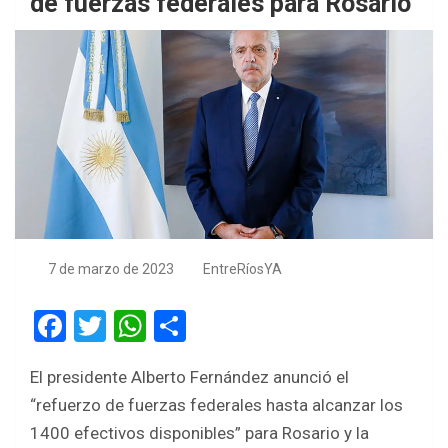
de fuerzas federales para Rosario
7 de marzo de 2023
EntreRíosYA
F
T
W
S
a
wi
h
h
El presidente Alberto Fernández anunció el
ce
tt
at
ar
“refuerzo de fuerzas federales hasta alcanzar los
b
er
s
e
1400 efectivos disponibles” para Rosario y la