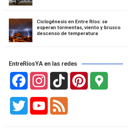
Ciclogénesis en Entre Ríos: se
esperan tormentas, viento y brusco
descenso de temperatura
EntreRíosYA en las redes
F
I
T
P
G
a
n
i
i
o
T
Y
F
c
s
k
n
o
w
o
e