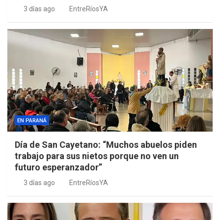
3 días ago
EntreRíosYA
EN PARANÁ
Día de San Cayetano: “Muchos abuelos piden
trabajo para sus nietos porque no ven un
futuro esperanzador”
3 días ago
EntreRíosYA