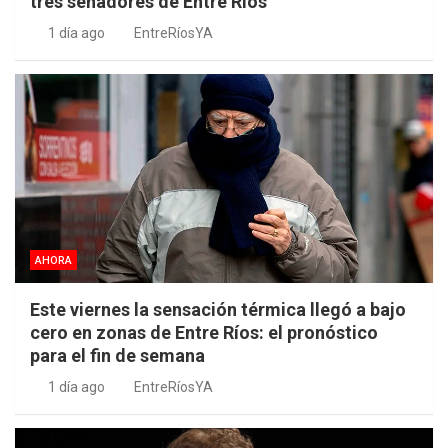
tres senadores de Entre Ríos
1 día ago
EntreRíosYA
AHORA
Este viernes la sensación térmica llegó a bajo
cero en zonas de Entre Ríos: el pronóstico
para el fin de semana
1 día ago
EntreRíosYA