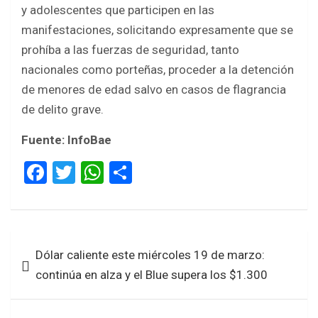
y adolescentes que participen en las
manifestaciones, solicitando expresamente que se
prohíba a las fuerzas de seguridad, tanto
nacionales como porteñas, proceder a la detención
de menores de edad salvo en casos de flagrancia
de delito grave.
Fuente: InfoBae
F
T
W
S
a
wi
h
h
ce
tt
at
ar
b
er
s
e
Navegación
Dólar caliente este miércoles 19 de marzo:
o
A
de
continúa en alza y el Blue supera los $1.300
o
p
entradas
k
p