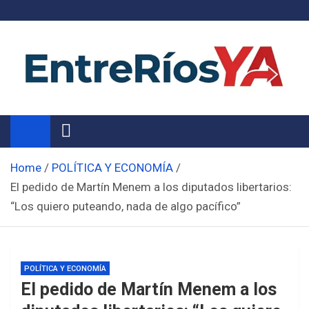
Skip
to
content
Noticias de Entre Ríos
Información de toda la provincia ahora
Home
POLÍTICA Y ECONOMÍA
El pedido de Martín Menem a los diputados libertarios:
“Los quiero puteando, nada de algo pacífico”
POLÍTICA Y ECONOMÍA
El pedido de Martín Menem a los