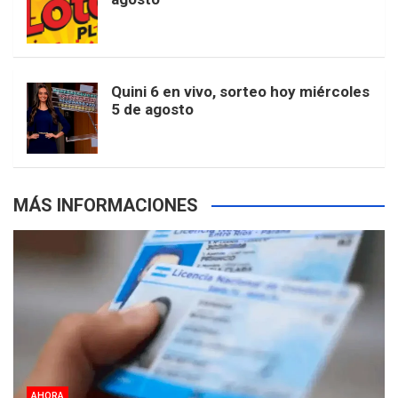
k
a
s
a
r
e
m
t
p
Quini 6 en vivo, sorteo hoy miércoles
5 de agosto
s
MÁS INFORMACIONES
AHORA