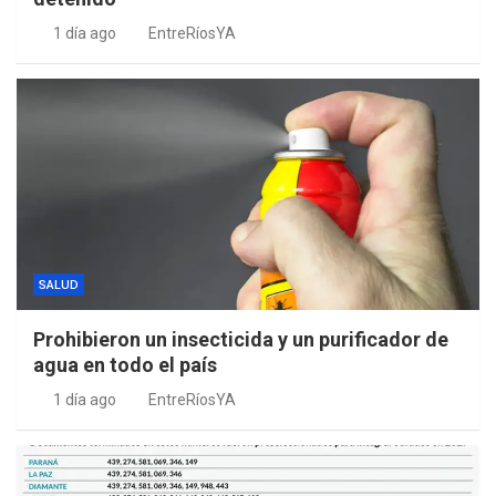
1 día ago
EntreRíosYA
SALUD
Prohibieron un insecticida y un purificador de
agua en todo el país
1 día ago
EntreRíosYA