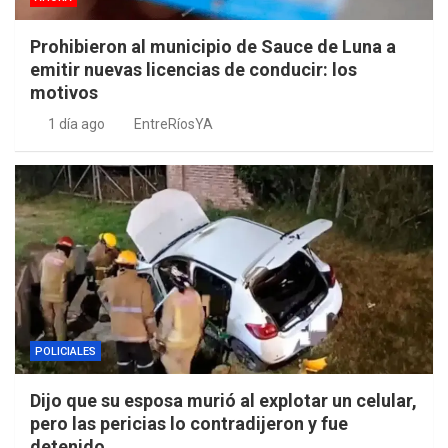
Prohibieron al municipio de Sauce de Luna a
emitir nuevas licencias de conducir: los
motivos
1 día ago
EntreRíosYA
POLICIALES
Dijo que su esposa murió al explotar un celular,
pero las pericias lo contradijeron y fue
detenido