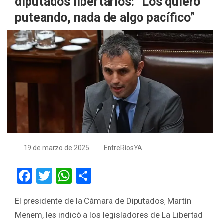
diputados libertarios: “Los quiero
puteando, nada de algo pacífico”
19 de marzo de 2025
EntreRíosYA
F
T
W
S
a
wi
h
h
El presidente de la Cámara de Diputados, Martín
ce
tt
at
ar
Menem, les indicó a los legisladores de La Libertad