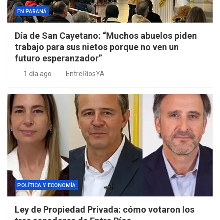
EN PARANÁ
Día de San Cayetano: “Muchos abuelos piden
trabajo para sus nietos porque no ven un
futuro esperanzador”
1 día ago
EntreRíosYA
POLÍTICA Y ECONOMÍA
Ley de Propiedad Privada: cómo votaron los