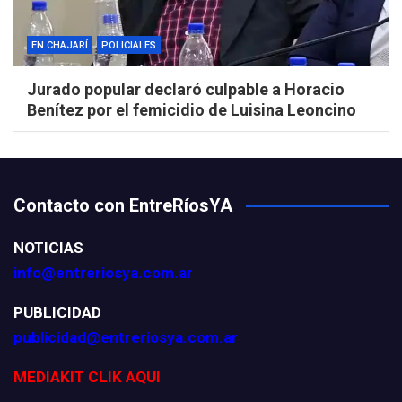
EN CHAJARÍ
POLICIALES
Jurado popular declaró culpable a Horacio
Benítez por el femicidio de Luisina Leoncino
Contacto con EntreRíosYA
NOTICIAS
info@entreriosya.com.ar
PUBLICIDAD
publicidad@entreriosya.com.ar
MEDIAKIT CLIK AQUI