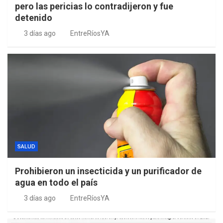
pero las pericias lo contradijeron y fue
detenido
3 días ago
EntreRíosYA
SALUD
Prohibieron un insecticida y un purificador de
agua en todo el país
3 días ago
EntreRíosYA