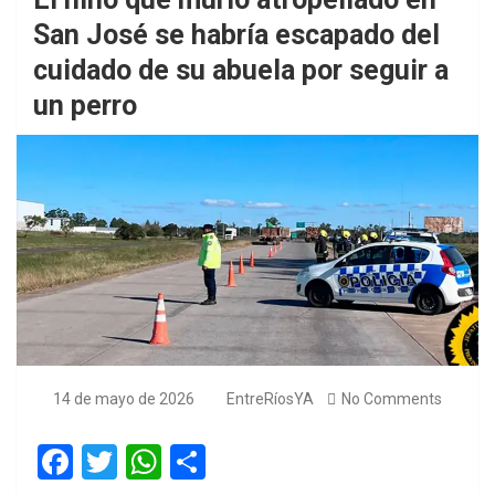
San José se habría escapado del
cuidado de su abuela por seguir a
un perro
14 de mayo de 2026
EntreRíosYA
No Comments
F
T
W
S