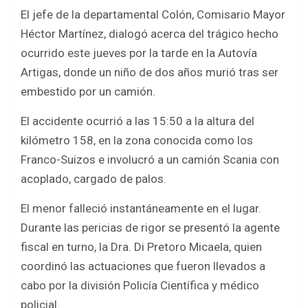
a
wi
h
h
El jefe de la departamental Colón, Comisario Mayor
ce
tt
at
ar
Héctor Martínez, dialogó acerca del trágico hecho
b
er
s
e
ocurrido este jueves por la tarde en la Autovía
o
A
Artigas, donde un niño de dos años murió tras ser
o
p
embestido por un camión.
k
p
El accidente ocurrió a las 15:50 a la altura del
kilómetro 158, en la zona conocida como los
Franco-Suizos e involucró a un camión Scania con
acoplado, cargado de palos.
El menor falleció instantáneamente en el lugar.
Durante las pericias de rigor se presentó la agente
fiscal en turno, la Dra. Di Pretoro Micaela, quien
coordinó las actuaciones que fueron llevados a
cabo por la división Policía Científica y médico
policial.