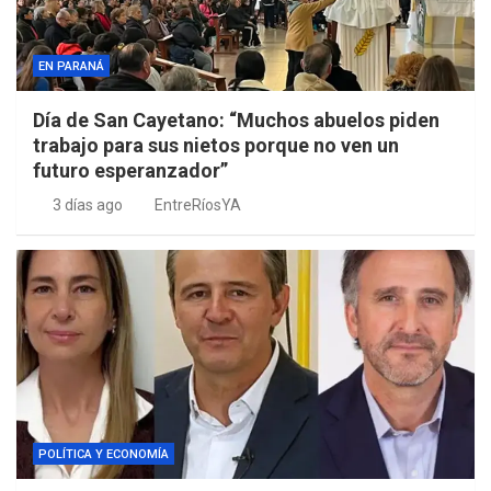
EN PARANÁ
Día de San Cayetano: “Muchos abuelos piden
trabajo para sus nietos porque no ven un
futuro esperanzador”
3 días ago
EntreRíosYA
POLÍTICA Y ECONOMÍA