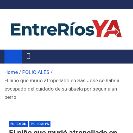
Skip
to
content
Noticias de Entre Ríos
Información de toda la provincia ahora
Home
POLICIALES
El niño que murió atropellado en San José se habría
escapado del cuidado de su abuela por seguir a un
perro
EN COLÓN
POLICIALES
El niño que murió atropellado en