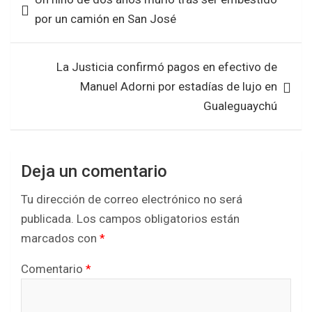
o
A
de
por un camión en San José
o
p
entradas
k
p
La Justicia confirmó pagos en efectivo de
Manuel Adorni por estadías de lujo en
Gualeguaychú
Deja un comentario
Tu dirección de correo electrónico no será
publicada.
Los campos obligatorios están
marcados con
*
Comentario
*