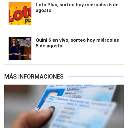
o
r
e
M
Loto Plus, sorteo hoy miércoles 5 de
e
b
agosto
k
a
s
a
r
e
m
t
p
Quini 6 en vivo, sorteo hoy miércoles
5 de agosto
s
MÁS INFORMACIONES