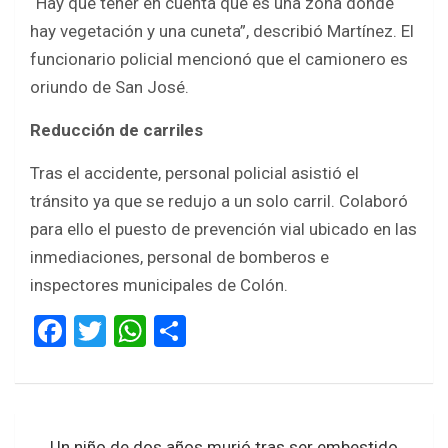
“Hay que tener en cuenta que es una zona donde
hay vegetación y una cuneta”, describió Martínez. El
funcionario policial mencionó que el camionero es
oriundo de San José.
Reducción de carriles
Tras el accidente, personal policial asistió el
tránsito ya que se redujo a un solo carril. Colaboró
para ello el puesto de prevención vial ubicado en las
inmediaciones, personal de bomberos e
inspectores municipales de Colón.
F
T
W
S
a
wi
h
h
ce
tt
at
ar
b
er
s
e
Navegación
Un niño de dos años murió tras ser embestido