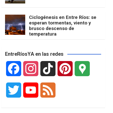
Ciclogénesis en Entre Ríos: se
esperan tormentas, viento y
brusco descenso de
temperatura
EntreRíosYA en las redes
F
I
T
P
G
a
n
i
i
o
T
Y
F
c
s
k
n
o
w
o
e