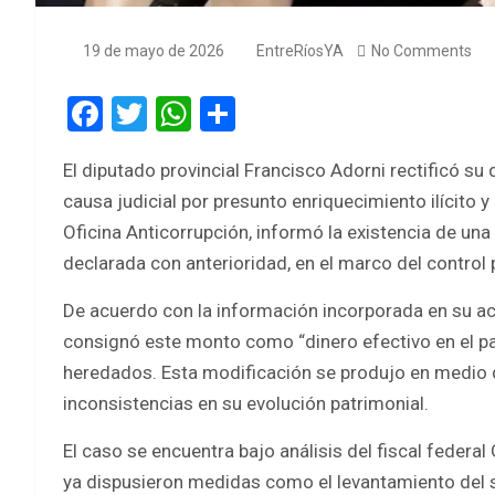
19 de mayo de 2026
EntreRíosYA
No Comments
F
T
W
S
a
wi
h
h
El diputado provincial Francisco Adorni rectificó su 
ce
tt
at
ar
causa judicial por presunto enriquecimiento ilícito y
b
er
s
e
Oficina Anticorrupción, informó la existencia de un
o
A
declarada con anterioridad, en el marco del control 
o
p
De acuerdo con la información incorporada en su act
k
p
consignó este monto como “dinero efectivo en el paí
heredados. Esta modificación se produjo en medio d
inconsistencias en su evolución patrimonial.
El caso se encuentra bajo análisis del fiscal federal
ya dispusieron medidas como el levantamiento del se