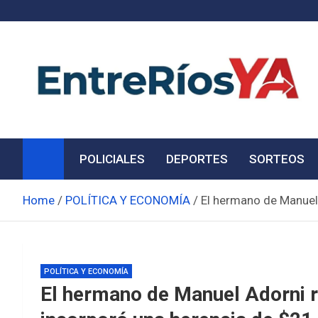
Skip
to
content
Noticias de Entre Ríos
Información de toda la provincia ahora
POLICIALES
DEPORTES
SORTEOS
Home
POLÍTICA Y ECONOMÍA
El hermano de Manuel 
POLÍTICA Y ECONOMÍA
El hermano de Manuel Adorni re