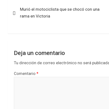
Navegación
o
A
Murió el motociclista que se chocó con una
de
o
p
rama en Victoria
k
p
entradas
Deja un comentario
Tu dirección de correo electrónico no será publicada
Comentario
*