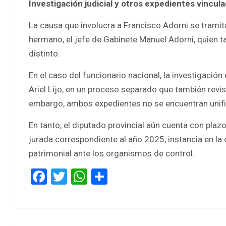
Investigación judicial y otros expedientes vincul
La causa que involucra a Francisco Adorni se tramita
hermano, el jefe de Gabinete Manuel Adorni, quien ta
distinto.
En el caso del funcionario nacional, la investigación 
Ariel Lijo, en un proceso separado que también revi
embargo, ambos expedientes no se encuentran unif
En tanto, el diputado provincial aún cuenta con plazo
jurada correspondiente al año 2025, instancia en la
patrimonial ante los organismos de control.
F
T
W
S
a
wi
h
h
ce
tt
at
ar
b
er
s
e