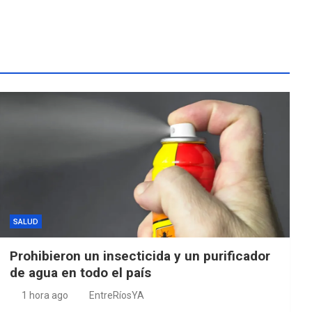
SALUD
Prohibieron un insecticida y un purificador
de agua en todo el país
1 hora ago
EntreRíosYA