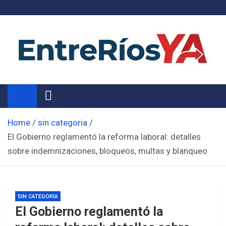
Skip
to
content
Noticias de Entre Ríos
Información de toda la provincia ahora
Home
sin categoria
El Gobierno reglamentó la reforma laboral: detalles
sobre indemnizaciones, bloqueos, multas y blanqueo
SIN CATEGORIA
El Gobierno reglamentó la