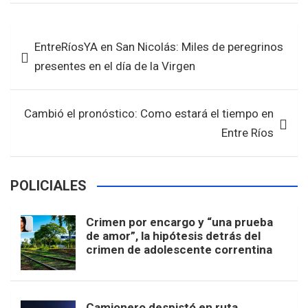
ce
tt
at
ar
b
er
s
e
Navegación
EntreRíosYA en San Nicolás: Miles de peregrinos
o
A
de
presentes en el día de la Virgen
o
p
entradas
k
p
Cambió el pronóstico: Como estará el tiempo en
Entre Ríos
POLICIALES
Crimen por encargo y “una prueba
de amor”, la hipótesis detrás del
crimen de adolescente correntina
Camionero despistó en ruta