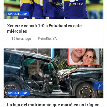
SIN CATEGORIA
Xeneize venció 1-0 a Estudiantes este
miércoles
19 horas ago
EntreRíosYA
SIN CATEGORIA
La hija del matrimonio que murió en un trágico