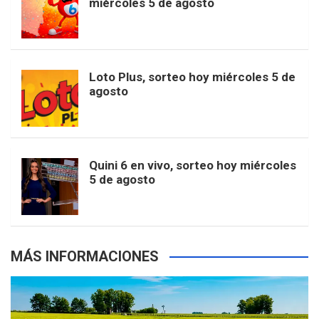
miércoles 5 de agosto
o
g
k
r
e
t
u
o
r
e
M
Loto Plus, sorteo hoy miércoles 5 de
e
b
agosto
k
a
s
a
r
e
m
t
p
Quini 6 en vivo, sorteo hoy miércoles
5 de agosto
s
MÁS INFORMACIONES