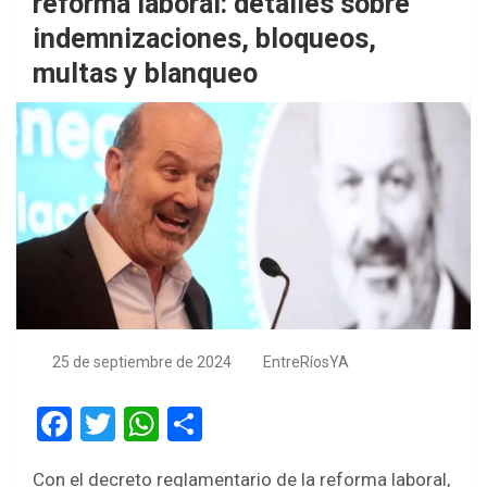
reforma laboral: detalles sobre
indemnizaciones, bloqueos,
multas y blanqueo
25 de septiembre de 2024
EntreRíosYA
F
T
W
S
a
wi
h
h
Con el decreto reglamentario de la reforma laboral,