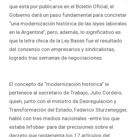
ce
tt
at
ar
que está por publicarse en el Boletín Oficial, el
b
er
s
e
Gobierno dará un paso fundamental para concretar
o
A
“una modernización histórica de las leyes laborales
o
p
en la Argentina”, pero, además, lo significativo es
k
p
que la letra chica de la Ley Bases fue el resultado
del consenso con empresarios y sindicalistas,
logrado tras semanas de negociaciones.
El concepto de “modernización histórica” le
pertenece al secretario de Trabajo, Julio Cordero,
quien, junto con el ministro de Desregulación y
Transformación del Estado, Federico Sturzenegger,
habló con tres medios nacionales -entre los que
estaba Infobae- para dar precisiones sobre el
decreto que reglamenta los 17 artículos del