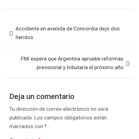
a
wi
h
h
ce
tt
at
ar
b
er
s
e
Navegación
Accidente en avenida de Concordia dejó dos
o
A
de
heridos
o
p
entradas
k
p
FMI espera que Argentina apruebe reformas
previsional y tributaria el próximo año
Deja un comentario
Tu dirección de correo electrónico no será
publicada.
Los campos obligatorios están
marcados con
*