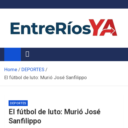
Skip
to
content
Noticias de Entre Ríos
Información de toda la provincia ahora
Home
DEPORTES
El fútbol de luto: Murió José Sanfilippo
DEPORTES
El fútbol de luto: Murió José
Sanfilippo