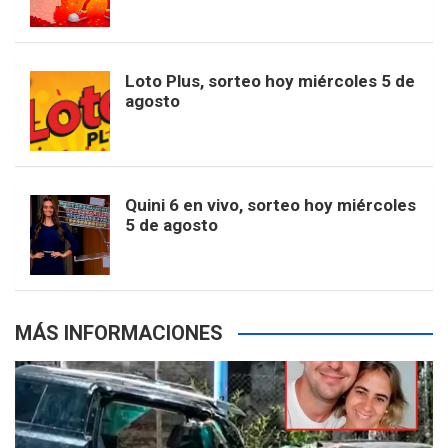
o
g
k
r
e
t
u
o
r
e
M
Loto Plus, sorteo hoy miércoles 5 de
e
b
agosto
k
a
s
a
r
e
m
t
p
Quini 6 en vivo, sorteo hoy miércoles
5 de agosto
s
MÁS INFORMACIONES