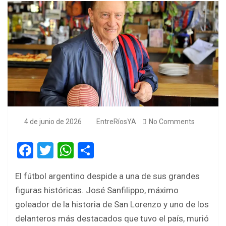
4 de junio de 2026
EntreRíosYA
No Comments
F
T
W
S
a
wi
h
h
El fútbol argentino despide a una de sus grandes
ce
tt
at
ar
figuras históricas. José Sanfilippo, máximo
b
er
s
e
goleador de la historia de San Lorenzo y uno de los
o
A
delanteros más destacados que tuvo el país, murió