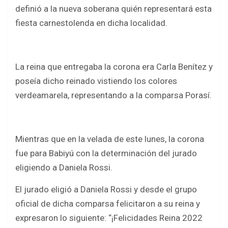
b
er
s
e
definió a la nueva soberana quién representará esta
o
A
fiesta carnestolenda en dicha localidad.
o
p
k
p
La reina que entregaba la corona era Carla Benítez y
poseía dicho reinado vistiendo los colores
verdeamarela, representando a la comparsa Porasí.
Mientras que en la velada de este lunes, la corona
fue para Babiyú con la determinación del jurado
eligiendo a Daniela Rossi.
El jurado eligió a Daniela Rossi y desde el grupo
oficial de dicha comparsa felicitaron a su reina y
expresaron lo siguiente: “¡Felicidades Reina 2022