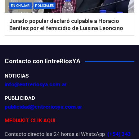
EN CHAJARÍ
POLICIALES
Jurado popular declaró culpable a Horacio
Benítez por el femicidio de Luisina Leoncino
Contacto con EntreRíosYA
NOTICIAS
info@entreriosya.com.ar
PUBLICIDAD
publicidad@entreriosya.com.ar
MEDIAKIT CLIK AQUI
Contacto directo las 24 horas al WhatsApp
(+54) 343