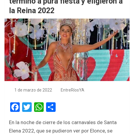
terminó a pura fiesta y eligieron a
la Reina 2022
1 de marzo de 2022
EntreRíosYA
F
T
W
S
a
wi
h
h
En la noche de cierre de los carnavales de Santa
ce
tt
at
ar
Elena 2022, que se pudieron ver por Elonce, se