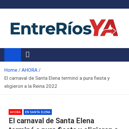
Skip
to
content
Noticias de Entre Ríos
Información de toda la provincia ahora
Home
AHORA
El carnaval de Santa Elena terminó a pura fiesta y
eligieron a la Reina 2022
AHORA
EN SANTA ELENA
El carnaval de Santa Elena