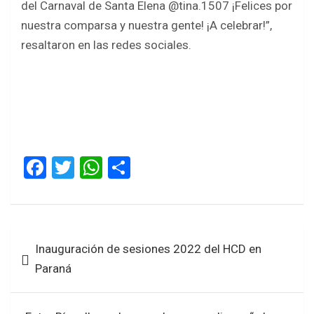
del Carnaval de Santa Elena @tina.1507 ¡Felices por
nuestra comparsa y nuestra gente! ¡A celebrar!”,
resaltaron en las redes sociales.
F
T
W
S
a
wi
h
h
ce
tt
at
ar
b
er
s
e
Navegación
Inauguración de sesiones 2022 del HCD en
o
A
de
Paraná
o
p
entradas
k
p