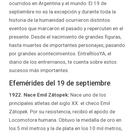
ocurridos en Argentina y el mundo. El 19 de
b
er
s
e
septiembre no es la excepción y durante toda la
o
A
historia de la humanidad ocurrieron distintos
o
p
eventos que marcaron el pasado y repercuten en el
k
p
presente. Desde el nacimiento de grandes figuras,
hasta muertes de importantes personajes, pasando
por grandes acontecimientos. EntreRíosYA, el
diario de los entrerrianos, te cuenta sobre estos
sucesos más importantes.
Efemérides del 19 de septiembre
1922. Nace Emil Zátopek:
Nace uno de los
principales atletas del siglo XX: el checo Emil
Zátopek. Por su resistencia, recibió el apodo de
Locomotora humana. Obtuvo la medalla de oro en
los 5 mil metros y la de plata en los 10 mil metros,