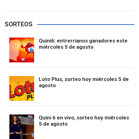
w
o
e
e
t
T
t
g
SORTEOS
i
u
e
b
a
o
e
l
Quini6: entrerrianos ganadores este
t
T
d
miércoles 5 de agosto
o
g
k
r
e
t
u
o
r
e
M
Loto Plus, sorteo hoy miércoles 5 de
e
b
agosto
k
a
s
a
r
e
m
t
p
Quini 6 en vivo, sorteo hoy miércoles
5 de agosto
s