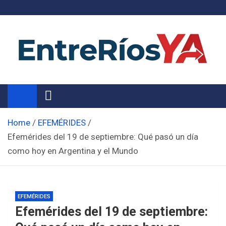
Skip
to
content
Noticias de Entre Ríos
Información de toda la provincia ahora
Home
EFEMÉRIDES
Efemérides del 19 de septiembre: Qué pasó un día
como hoy en Argentina y el Mundo
EFEMÉRIDES
Efemérides del 19 de septiembre: