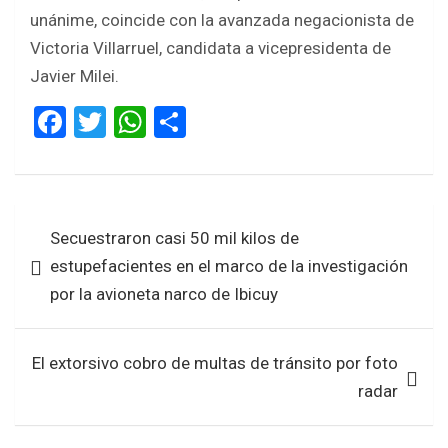
unánime, coincide con la avanzada negacionista de
Victoria Villarruel, candidata a vicepresidenta de
Javier Milei.
F
T
W
S
a
wi
h
h
ce
tt
at
ar
b
er
s
e
Navegación
Secuestraron casi 50 mil kilos de
o
A
de
estupefacientes en el marco de la investigación
o
p
entradas
por la avioneta narco de Ibicuy
k
p
El extorsivo cobro de multas de tránsito por foto
radar