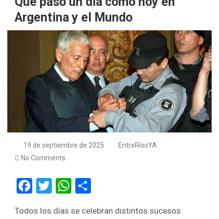
Qué pasó un día como hoy en
Argentina y el Mundo
19 de septiembre de 2025
EntreRíosYA
No Comments
F
T
W
S
a
wi
h
h
Todos los días se celebran distintos sucesos
ce
tt
at
ar