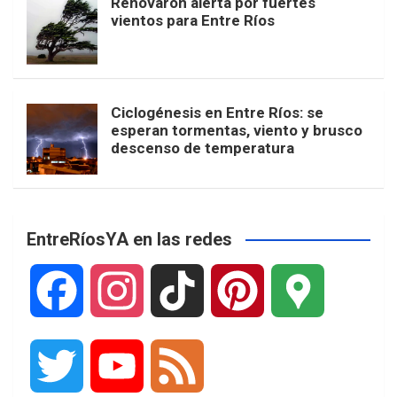
Renovaron alerta por fuertes
vientos para Entre Ríos
Ciclogénesis en Entre Ríos: se
esperan tormentas, viento y brusco
descenso de temperatura
EntreRíosYA en las redes
F
I
T
P
G
a
n
i
i
o
T
Y
F
c
s
k
n
o