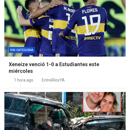
SIN CATEGORIA
Xeneize venció 1-0 a Estudiantes este
miércoles
1 hora ago
EntreRíosYA