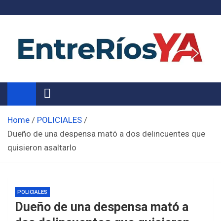
Skip
to
content
Noticias de Entre Ríos
Información de toda la provincia ahora
Home
POLICIALES
Dueño de una despensa mató a dos delincuentes que
quisieron asaltarlo
POLICIALES
Dueño de una despensa mató a