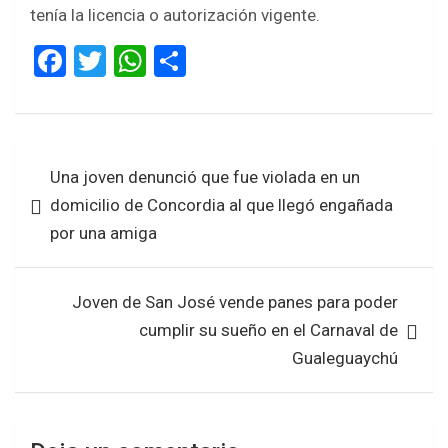
tenía la licencia o autorización vigente.
F
T
W
S
a
wi
h
h
ce
tt
at
ar
b
er
s
e
Navegación
Una joven denunció que fue violada en un
o
A
de
domicilio de Concordia al que llegó engañada
o
p
entradas
por una amiga
k
p
Joven de San José vende panes para poder
cumplir su sueño en el Carnaval de
Gualeguaychú