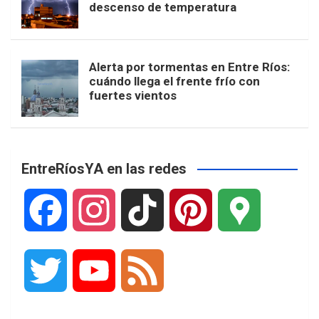
descenso de temperatura
Alerta por tormentas en Entre Ríos:
cuándo llega el frente frío con
fuertes vientos
EntreRíosYA en las redes
F
I
T
P
G
a
n
i
i
o
T
Y
F
c
s
k
n
o
w
o
e