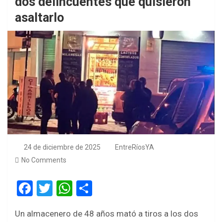
dos delincuentes que quisieron
asaltarlo
24 de diciembre de 2025
EntreRíosYA
No Comments
F
T
W
S
a
wi
h
h
Un almacenero de 48 años mató a tiros a los dos
ce
tt
at
ar