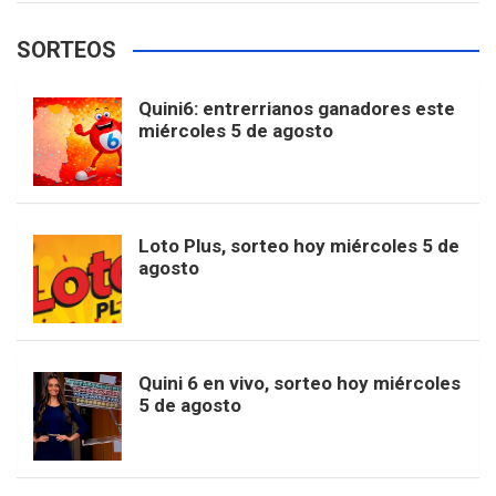
e
t
T
t
g
SORTEOS
i
u
e
b
a
o
e
l
Quini6: entrerrianos ganadores este
t
T
d
miércoles 5 de agosto
o
g
k
r
e
t
u
o
r
e
M
Loto Plus, sorteo hoy miércoles 5 de
e
b
agosto
k
a
s
a
r
e
m
t
p
Quini 6 en vivo, sorteo hoy miércoles
5 de agosto
s