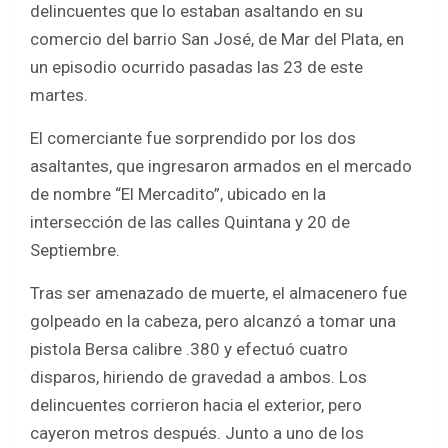
delincuentes que lo estaban asaltando en su
b
er
s
e
comercio del barrio San José, de Mar del Plata, en
o
A
un episodio ocurrido pasadas las 23 de este
o
p
martes.
k
p
El comerciante fue sorprendido por los dos
asaltantes, que ingresaron armados en el mercado
de nombre “El Mercadito”, ubicado en la
intersección de las calles Quintana y 20 de
Septiembre.
Tras ser amenazado de muerte, el almacenero fue
golpeado en la cabeza, pero alcanzó a tomar una
pistola Bersa calibre .380 y efectuó cuatro
disparos, hiriendo de gravedad a ambos. Los
delincuentes corrieron hacia el exterior, pero
cayeron metros después. Junto a uno de los