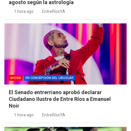
agosto según la astrología
1 hora ago
EntreRíosYA
AHORA
EN CONCEPCIÓN DEL URUGUAY
El Senado entrerriano aprobó declarar
Ciudadano Ilustre de Entre Ríos a Emanuel
Noir
1 hora ago
EntreRíosYA