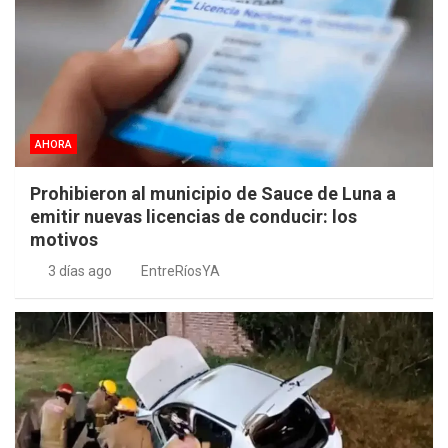
AHORA
Prohibieron al municipio de Sauce de Luna a
emitir nuevas licencias de conducir: los
motivos
3 días ago
EntreRíosYA