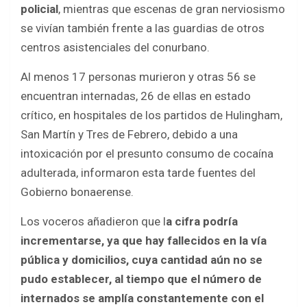
o
A
policial
, mientras que escenas de gran nerviosismo
o
p
se vivían también frente a las guardias de otros
k
p
centros asistenciales del conurbano.
Al menos 17 personas murieron y otras 56 se
encuentran internadas, 26 de ellas en estado
crítico, en hospitales de los partidos de Hulingham,
San Martín y Tres de Febrero, debido a una
intoxicación por el presunto consumo de cocaína
adulterada, informaron esta tarde fuentes del
Gobierno bonaerense.
Los voceros añadieron que l
a cifra podría
incrementarse, ya que hay fallecidos en la vía
pública y domicilios, cuya cantidad aún no se
pudo establecer, al tiempo que el número de
internados se amplía constantemente con el