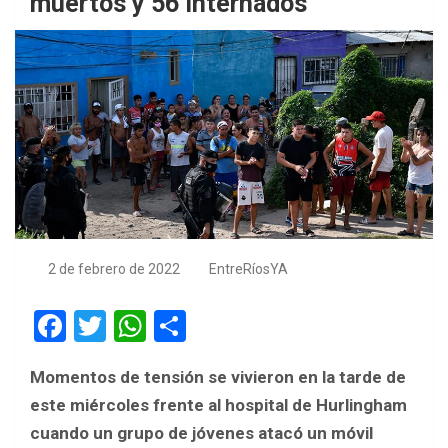
muertos y 56 internados
2 de febrero de 2022
EntreRíosYA
F
T
W
S
a
wi
h
h
Momentos de tensión se vivieron en la tarde de
ce
tt
at
ar
este miércoles frente al hospital de Hurlingham
b
er
s
e
cuando un grupo de jóvenes atacó un móvil