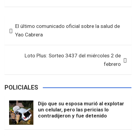
a
wi
h
h
ce
tt
at
ar
b
er
s
e
Navegación
El último comunicado oficial sobre la salud de
o
A
de
Yao Cabrera
o
p
entradas
k
p
Loto Plus: Sorteo 3437 del miércoles 2 de
febrero
POLICIALES
Dijo que su esposa murió al explotar
un celular, pero las pericias lo
contradijeron y fue detenido