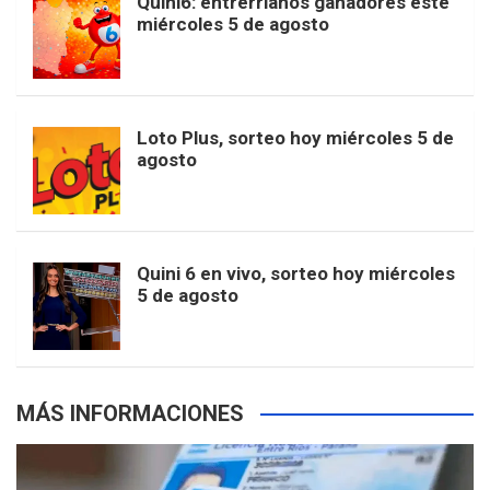
Quini6: entrerrianos ganadores este
t
T
d
miércoles 5 de agosto
o
g
k
r
e
t
u
o
r
e
M
Loto Plus, sorteo hoy miércoles 5 de
e
b
agosto
k
a
s
a
r
e
m
t
p
Quini 6 en vivo, sorteo hoy miércoles
5 de agosto
s
MÁS INFORMACIONES