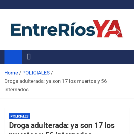
Skip
to
content
Noticias de Entre Ríos
Información de toda la provincia ahora
Home
POLICIALES
Droga adulterada: ya son 17 los muertos y 56
internados
POLICIALES
Droga adulterada: ya son 17 los