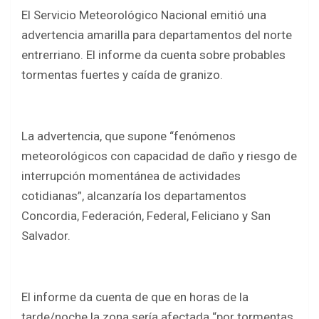
a
wi
h
h
El Servicio Meteorológico Nacional emitió una
ce
tt
at
ar
advertencia amarilla para departamentos del norte
b
er
s
e
entrerriano. El informe da cuenta sobre probables
o
A
tormentas fuertes y caída de granizo.
o
p
k
p
La advertencia, que supone “fenómenos
meteorológicos con capacidad de daño y riesgo de
interrupción momentánea de actividades
cotidianas”, alcanzaría los departamentos
Concordia, Federación, Federal, Feliciano y San
Salvador.
El informe da cuenta de que en horas de la
tarde/noche la zona sería afectada “por tormentas,