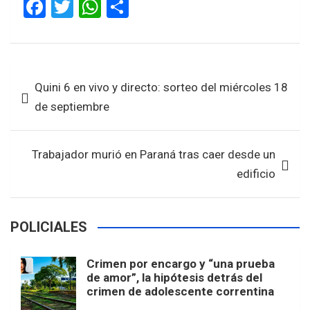
F
T
W
S
a
wi
h
h
ce
tt
at
ar
b
er
s
e
Navegación
Quini 6 en vivo y directo: sorteo del miércoles 18
o
A
de
de septiembre
o
p
entradas
k
p
Trabajador murió en Paraná tras caer desde un
edificio
POLICIALES
Crimen por encargo y “una prueba
de amor”, la hipótesis detrás del
crimen de adolescente correntina