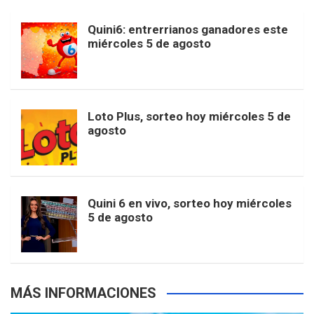
b
a
o
e
l
Quini6: entrerrianos ganadores este
t
T
d
miércoles 5 de agosto
o
g
k
r
e
t
u
o
r
e
M
Loto Plus, sorteo hoy miércoles 5 de
e
b
agosto
k
a
s
a
r
e
m
t
p
Quini 6 en vivo, sorteo hoy miércoles
5 de agosto
s
MÁS INFORMACIONES