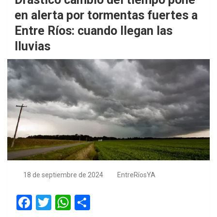
en alerta por tormentas fuertes a
Entre Ríos: cuando llegan las
lluvias
18 de septiembre de 2024
EntreRíosYA
F
T
W
S