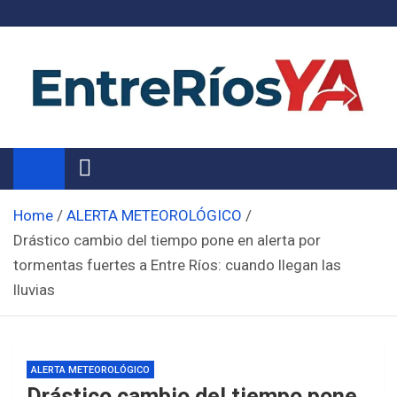
Skip
to
content
Noticias de Entre Ríos
Información de toda la provincia ahora
Home
ALERTA METEOROLÓGICO
Drástico cambio del tiempo pone en alerta por
tormentas fuertes a Entre Ríos: cuando llegan las
lluvias
ALERTA METEOROLÓGICO
Drástico cambio del tiempo pone