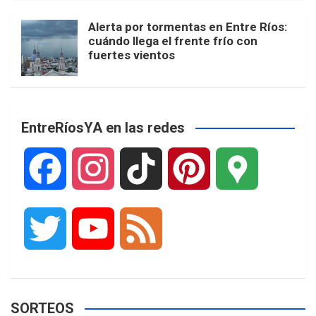
Alerta por tormentas en Entre Ríos:
cuándo llega el frente frío con
fuertes vientos
EntreRíosYA en las redes
F
I
T
P
G
a
n
i
i
o
T
Y
F
c
s
k
n
o
w
o
e
e
t
T
t
g
SORTEOS
i
u
e