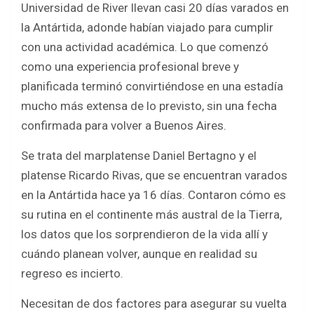
Universidad de River llevan casi 20 días varados en
b
er
s
e
la Antártida, adonde habían viajado para cumplir
o
A
con una actividad académica. Lo que comenzó
o
p
como una experiencia profesional breve y
k
p
planificada terminó convirtiéndose en una estadía
mucho más extensa de lo previsto, sin una fecha
confirmada para volver a Buenos Aires.
Se trata del marplatense Daniel Bertagno y el
platense Ricardo Rivas, que se encuentran varados
en la Antártida hace ya 16 días. Contaron cómo es
su rutina en el continente más austral de la Tierra,
los datos que los sorprendieron de la vida allí y
cuándo planean volver, aunque en realidad su
regreso es incierto.
Necesitan de dos factores para asegurar su vuelta