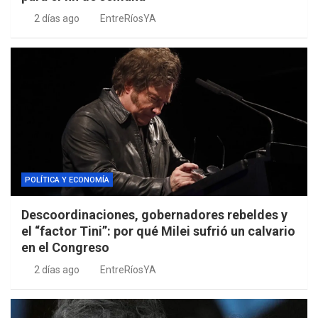
2 días ago
EntreRíosYA
POLÍTICA Y ECONOMÍA
Descoordinaciones, gobernadores rebeldes y
el “factor Tini”: por qué Milei sufrió un calvario
en el Congreso
2 días ago
EntreRíosYA