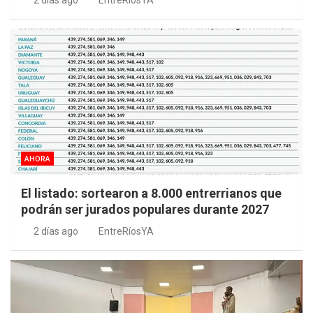
2 días ago
EntreRíosYA
AHORA
El listado: sortearon a 8.000 entrerrianos que
podrán ser jurados populares durante 2027
2 días ago
EntreRíosYA