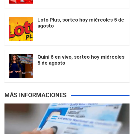
t
u
o
r
e
M
Loto Plus, sorteo hoy miércoles 5 de
e
b
agosto
k
a
s
a
r
e
m
t
p
Quini 6 en vivo, sorteo hoy miércoles
5 de agosto
s
MÁS INFORMACIONES