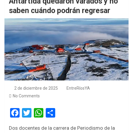
Antártida quedaron varados y no
saben cuándo podrán regresar
2 de diciembre de 2025
EntreRíosYA
No Comments
F
T
W
S
a
wi
h
h
Dos docentes de la carrera de Periodismo de la
ce
tt
at
ar