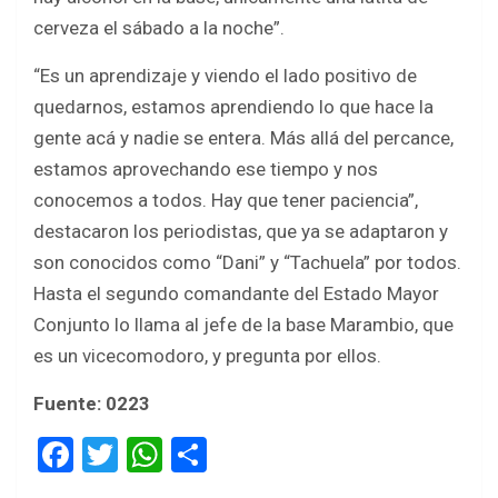
cerveza el sábado a la noche”.
“Es un aprendizaje y viendo el lado positivo de
quedarnos, estamos aprendiendo lo que hace la
gente acá y nadie se entera. Más allá del percance,
estamos aprovechando ese tiempo y nos
conocemos a todos. Hay que tener paciencia”,
destacaron los periodistas, que ya se adaptaron y
son conocidos como “Dani” y “Tachuela” por todos.
Hasta el segundo comandante del Estado Mayor
Conjunto lo llama al jefe de la base Marambio, que
es un vicecomodoro, y pregunta por ellos.
Fuente: 0223
F
T
W
S
a
wi
h
h