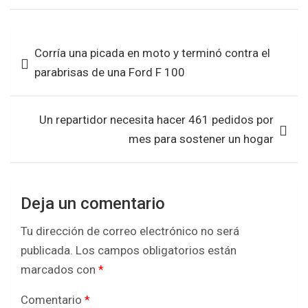
ce
tt
at
ar
b
er
s
e
Navegación
Corría una picada en moto y terminó contra el
o
A
de
parabrisas de una Ford F 100
o
p
entradas
k
p
Un repartidor necesita hacer 461 pedidos por
mes para sostener un hogar
Deja un comentario
Tu dirección de correo electrónico no será
publicada.
Los campos obligatorios están
marcados con
*
Comentario
*