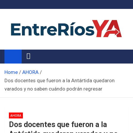
Skip
to
content
Noticias de Entre Ríos
Información de toda la provincia ahora
Home
AHORA
Dos docentes que fueron a la Antártida quedaron
varados y no saben cuándo podrán regresar
AHORA
Dos docentes que fueron a la