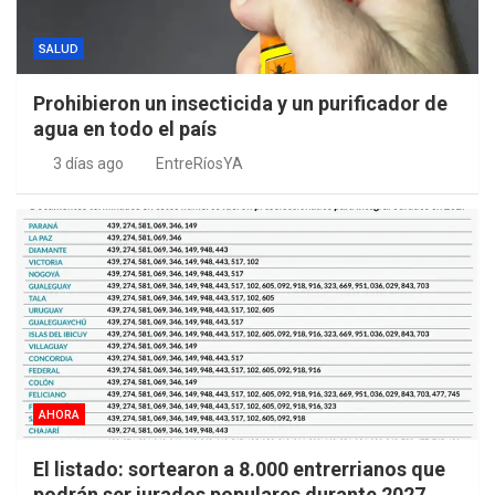
SALUD
Prohibieron un insecticida y un purificador de
agua en todo el país
3 días ago
EntreRíosYA
AHORA
El listado: sortearon a 8.000 entrerrianos que
podrán ser jurados populares durante 2027