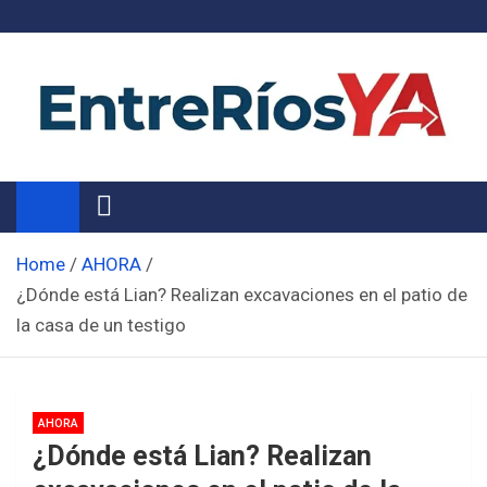
Skip
to
content
Noticias de Entre Ríos
Información de toda la provincia ahora
Home
AHORA
¿Dónde está Lian? Realizan excavaciones en el patio de
la casa de un testigo
AHORA
¿Dónde está Lian? Realizan