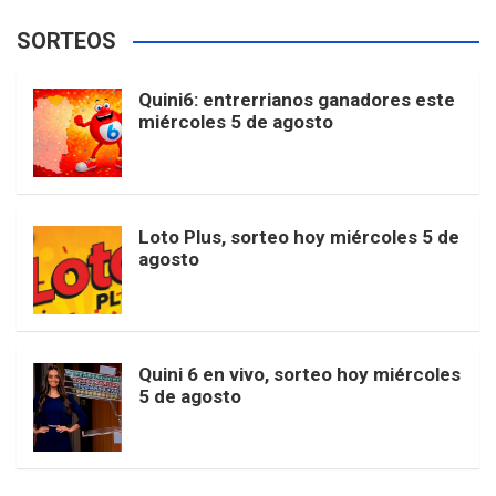
e
t
T
t
g
SORTEOS
i
u
e
b
a
o
e
l
Quini6: entrerrianos ganadores este
t
T
d
miércoles 5 de agosto
o
g
k
r
e
t
u
o
r
e
M
Loto Plus, sorteo hoy miércoles 5 de
e
b
agosto
k
a
s
a
r
e
m
t
p
Quini 6 en vivo, sorteo hoy miércoles
5 de agosto
s