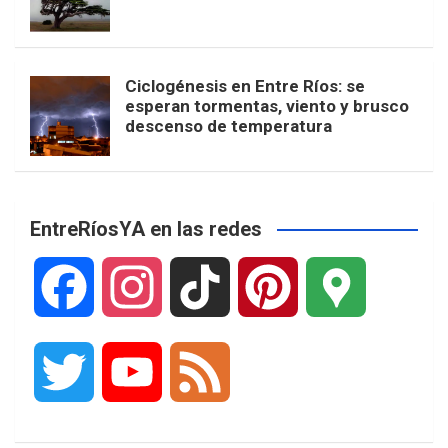
Ciclogénesis en Entre Ríos: se
esperan tormentas, viento y brusco
descenso de temperatura
EntreRíosYA en las redes
F
I
T
P
G
a
n
i
i
o
T
Y
F
c
s
k
n
o
w
o
e