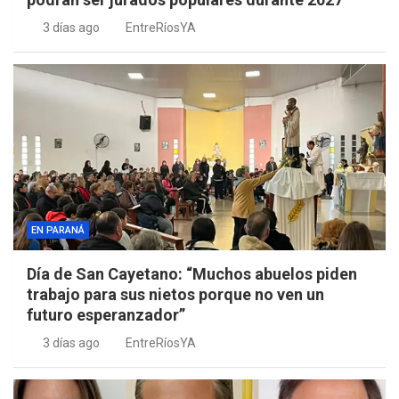
3 días ago
EntreRíosYA
EN PARANÁ
Día de San Cayetano: “Muchos abuelos piden
trabajo para sus nietos porque no ven un
futuro esperanzador”
3 días ago
EntreRíosYA