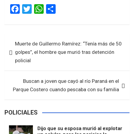
F
T
W
S
a
wi
h
h
ce
tt
at
ar
b
er
s
e
Navegación
Muerte de Guillermo Ramírez: “Tenía más de 50
o
A
de
golpes”, el hombre que murió tras detención
o
p
entradas
policial
k
p
Buscan a joven que cayó al río Paraná en el
Parque Costero cuando pescaba con su familia
POLICIALES
Dijo que su esposa murió al explotar