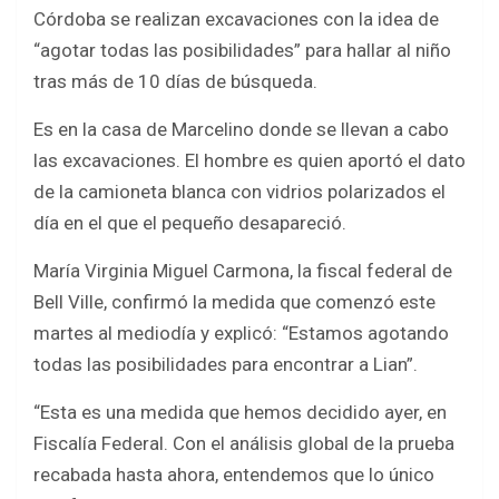
b
er
s
e
Córdoba se realizan excavaciones con la idea de
o
A
“agotar todas las posibilidades” para hallar al niño
o
p
tras más de 10 días de búsqueda.
k
p
Es en la casa de Marcelino donde se llevan a cabo
las excavaciones. El hombre es quien aportó el dato
de la camioneta blanca con vidrios polarizados el
día en el que el pequeño desapareció.
María Virginia Miguel Carmona, la fiscal federal de
Bell Ville, confirmó la medida que comenzó este
martes al mediodía y explicó: “Estamos agotando
todas las posibilidades para encontrar a Lian”.
“Esta es una medida que hemos decidido ayer, en
Fiscalía Federal. Con el análisis global de la prueba
recabada hasta ahora, entendemos que lo único