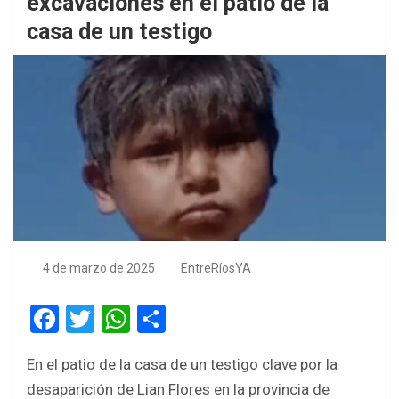
excavaciones en el patio de la
casa de un testigo
4 de marzo de 2025
EntreRíosYA
F
T
W
S
a
wi
h
h
En el patio de la casa de un testigo clave por la
ce
tt
at
ar
desaparición de Lian Flores en la provincia de