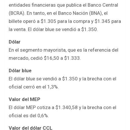
b
er
s
e
entidades financieras que publica el Banco Central
o
A
(BCRA). En tanto, en el Banco Nación (BNA), el
o
p
billete operó a $1.305 para la compra y $1.345 para
k
p
la venta. El dólar blue se vendió a $1.350.
Dólar
En el segmento mayorista, que es la referencia del
mercado, cedió $16,50 a $1.333.
Dólar blue
El dólar blue se vendió a $1.350 y la brecha con el
oficial cerró en el 1,3%.
Valor del MEP
El dólar MEP cotiza a $1.340,58 y la brecha con el
oficial es del 0,6%.
Valor del dólar CCL