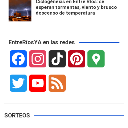
Ciclogénesis en Entre Ríos: se
esperan tormentas, viento y brusco
descenso de temperatura
EntreRíosYA en las redes
F
I
T
P
G
a
n
i
i
o
T
Y
F
c
s
k
n
o
w
o
e
e
t
T
t
g
SORTEOS
i
u
e
b
a
o
e
l