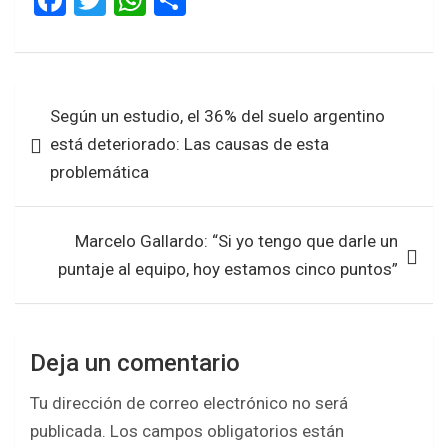
F
T
W
S
a
wi
h
h
ce
tt
at
ar
b
er
s
e
Navegación
Según un estudio, el 36% del suelo argentino
o
A
de
está deteriorado: Las causas de esta
o
p
entradas
problemática
k
p
Marcelo Gallardo: “Si yo tengo que darle un
puntaje al equipo, hoy estamos cinco puntos”
Deja un comentario
Tu dirección de correo electrónico no será
publicada.
Los campos obligatorios están