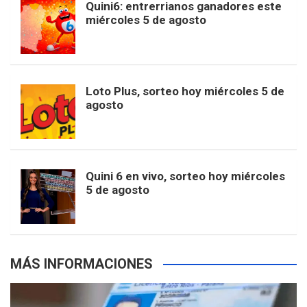
Quini6: entrerrianos ganadores este
t
T
d
miércoles 5 de agosto
o
g
k
r
e
t
u
o
r
e
M
Loto Plus, sorteo hoy miércoles 5 de
e
b
agosto
k
a
s
a
r
e
m
t
p
Quini 6 en vivo, sorteo hoy miércoles
5 de agosto
s
MÁS INFORMACIONES