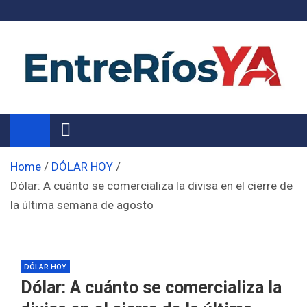
Skip
to
content
Noticias de Entre Ríos
Información de toda la provincia ahora
Home
DÓLAR HOY
Dólar: A cuánto se comercializa la divisa en el cierre de
la última semana de agosto
DÓLAR HOY
Dólar: A cuánto se comercializa la