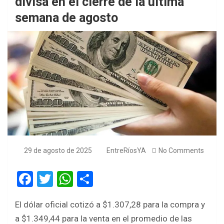
divisa en el cierre de la última
semana de agosto
29 de agosto de 2025
EntreRíosYA
No Comments
F
T
W
S
a
wi
h
h
El dólar oficial cotizó a $1.307,28 para la compra y
ce
tt
at
ar
a $1.349,44 para la venta en el promedio de las