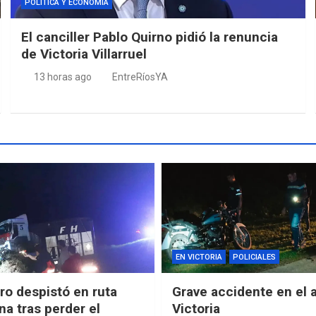
POLÍTICA Y ECONOMÍA
El canciller Pablo Quirno pidió la renuncia
de Victoria Villarruel
13 horas ago
EntreRíosYA
EN VICTORIA
POLICIALES
o despistó en ruta
Grave accidente en el 
na tras perder el
Victoria