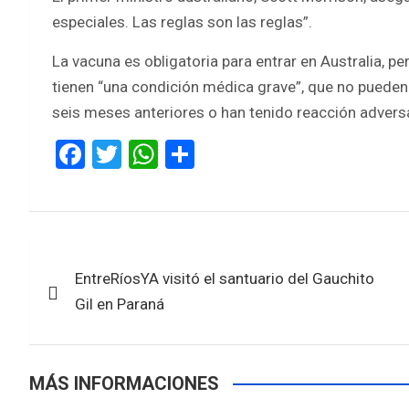
especiales. Las reglas son las reglas”.
La vacuna es obligatoria para entrar en Australia, 
tienen “una condición médica grave”, que no pueden
seis meses anteriores o han tenido reacción adversa
F
T
W
S
a
wi
h
h
ce
tt
at
ar
b
er
s
e
Navegación
o
A
EntreRíosYA visitó el santuario del Gauchito
de
o
p
Gil en Paraná
k
p
entradas
MÁS INFORMACIONES