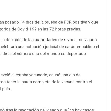
 pasado 14 días de la prueba de PCR positiva y que
atorios de Covid-19? en las 72 horas previas.
s la decisión de las autoridades de revocar su visado
l celebrará una actuación judicial de carácter público el
cidir si el número uno del mundo es deportado.
 develó si estaba vacunado, causó una ola de
eros tener la pauta completa de la vacuna contra el
 país.
uró tras la revocación del visado que “no hay casos