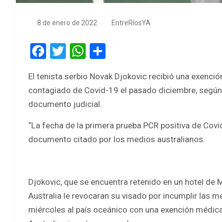
8 de enero de 2022
EntreRíosYA
F
T
W
S
a
wi
h
h
El tenista serbio Novak Djokovic recibió una exenci
ce
tt
at
ar
contagiado de Covid-19 el pasado diciembre, según
b
er
s
e
documento judicial.
o
A
“La fecha de la primera prueba PCR positiva de Covid
o
p
documento citado por los medios australianos.
k
p
Djokovic, que se encuentra retenido en un hotel de
Australia le revocaran su visado por incumplir las m
miércoles al país oceánico con una exención médica 