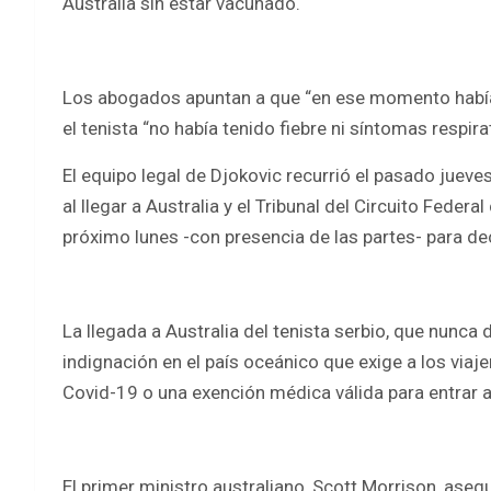
Australia sin estar vacunado.
Los abogados apuntan a que “en ese momento habían
el tenista “no había tenido fiebre ni síntomas respir
El equipo legal de Djokovic recurrió el pasado jueve
al llegar a Australia y el Tribunal del Circuito Federa
próximo lunes -con presencia de las partes- para de
La llegada a Australia del tenista serbio, que nunca
indignación en el país oceánico que exige a los viaj
Covid-19 o una exención médica válida para entrar al
El primer ministro australiano, Scott Morrison, aseg