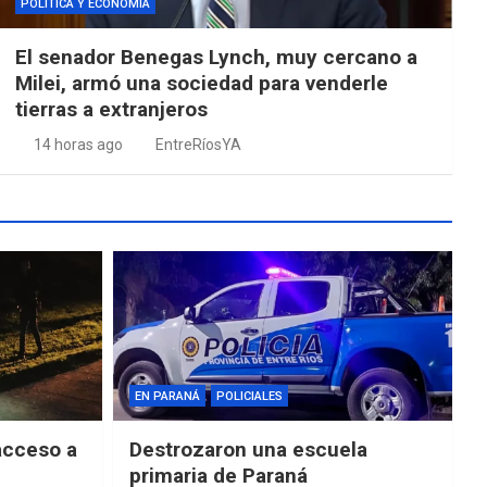
POLÍTICA Y ECONOMÍA
El senador Benegas Lynch, muy cercano a
Milei, armó una sociedad para venderle
tierras a extranjeros
14 horas ago
EntreRíosYA
EN PARANÁ
POLICIALES
acceso a
Destrozaron una escuela
primaria de Paraná