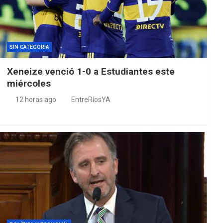
SIN CATEGORIA
Xeneize venció 1-0 a Estudiantes este
miércoles
12 horas ago
EntreRíosYA