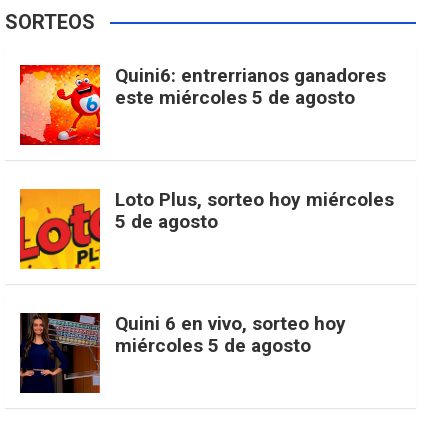
e
t
T
t
g
SORTEOS
i
u
e
b
a
o
e
l
Quini6: entrerrianos ganadores
t
T
d
este miércoles 5 de agosto
o
g
k
r
e
t
u
o
r
e
M
Loto Plus, sorteo hoy miércoles
e
b
5 de agosto
k
a
s
a
r
e
m
t
p
Quini 6 en vivo, sorteo hoy
miércoles 5 de agosto
s