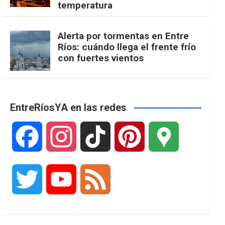
temperatura
Alerta por tormentas en Entre
Ríos: cuándo llega el frente frío
con fuertes vientos
EntreRíosYA en las redes
F
I
T
P
G
a
n
i
i
o
T
Y
F
c
s
k
n
o
w
o
e