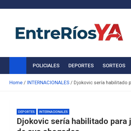
Skip
to
content
Noticias de Entre Ríos
Información de toda la provincia ahora
POLICIALES
DEPORTES
SORTEOS
Home
INTERNACIONALES
Djokovic sería habilitado
DEPORTES
INTERNACIONALES
Djokovic sería habilitado para 