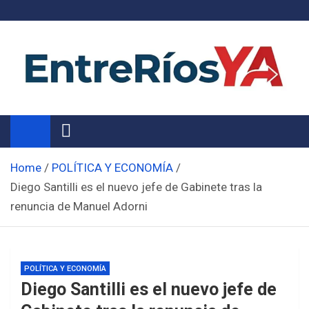
Skip
to
content
Noticias de Entre Ríos
Información de toda la provincia ahora
Home
POLÍTICA Y ECONOMÍA
Diego Santilli es el nuevo jefe de Gabinete tras la
renuncia de Manuel Adorni
POLÍTICA Y ECONOMÍA
Diego Santilli es el nuevo jefe de