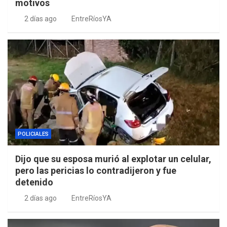
motivos
2 días ago
EntreRíosYA
POLICIALES
Dijo que su esposa murió al explotar un celular,
pero las pericias lo contradijeron y fue
detenido
2 días ago
EntreRíosYA