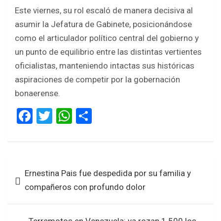
Este viernes, su rol escaló de manera decisiva al
asumir la Jefatura de Gabinete, posicionándose
como el articulador político central del gobierno y
un punto de equilibrio entre las distintas vertientes
oficialistas, manteniendo intactas sus históricas
aspiraciones de competir por la gobernación
bonaerense.
F
T
W
S
a
wi
h
h
ce
tt
at
ar
b
er
s
e
Navegación
Ernestina Pais fue despedida por su familia y
o
A
de
compañeros con profundo dolor
o
p
entradas
k
p