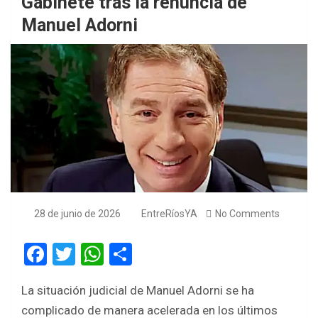
Gabinete tras la renuncia de
Manuel Adorni
28 de junio de 2026
EntreRíosYA
No Comments
F
T
W
S
a
wi
h
h
La situación judicial de Manuel Adorni se ha
ce
tt
at
ar
complicado de manera acelerada en los últimos