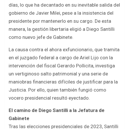
b
er
s
e
días, lo que ha decantado en su inevitable salida del
o
A
gobierno de Javier Milei, pese a la insistencia del
o
p
presidente por mantenerlo en su cargo. De esta
k
p
manera, la gestión libertaria eligió a Diego Santilli
como nuevo jefe de Gabinete.
La causa contra el ahora exfuncionario, que tramita
en el juzgado federal a cargo de Ariel Lijo con la
intervención del fiscal Gerardo Pollicita, investiga
un vertiginoso salto patrimonial y una serie de
maniobras financieras difíciles de justificar para la
Justicia. Por ello, quien también fungió como
vocero presidencial resultó eyectado.
El camino de Diego Santilli a la Jefatura de
Gabinete
Tras las elecciones presidenciales de 2023, Santilli