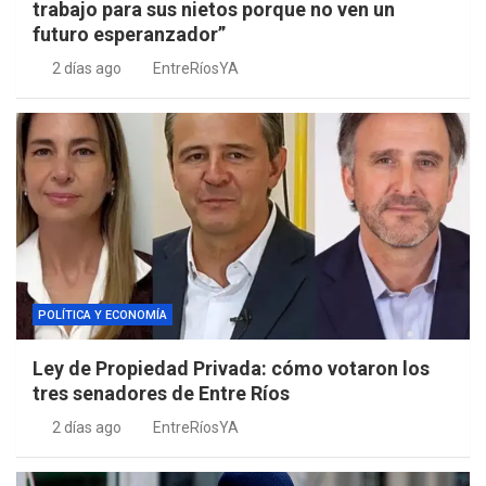
trabajo para sus nietos porque no ven un
futuro esperanzador”
2 días ago
EntreRíosYA
POLÍTICA Y ECONOMÍA
Ley de Propiedad Privada: cómo votaron los
tres senadores de Entre Ríos
2 días ago
EntreRíosYA