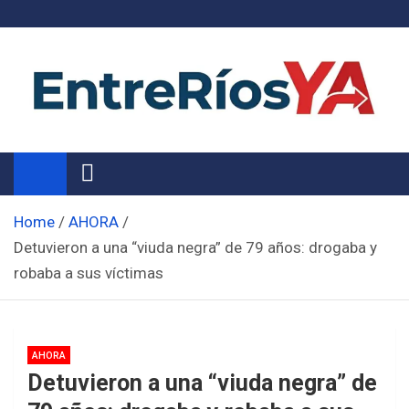
Skip
to
content
Noticias de Entre Ríos
Información de toda la provincia ahora
Home
AHORA
Detuvieron a una “viuda negra” de 79 años: drogaba y
robaba a sus víctimas
AHORA
Detuvieron a una “viuda negra” de