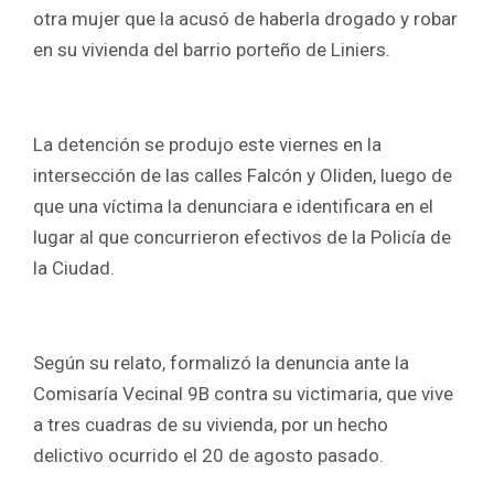
b
er
s
e
otra mujer que la acusó de haberla drogado y robar
o
A
en su vivienda del barrio porteño de Liniers.
o
p
k
p
La detención se produjo este viernes en la
intersección de las calles Falcón y Oliden, luego de
que una víctima la denunciara e identificara en el
lugar al que concurrieron efectivos de la Policía de
la Ciudad.
Según su relato, formalizó la denuncia ante la
Comisaría Vecinal 9B contra su victimaria, que vive
a tres cuadras de su vivienda, por un hecho
delictivo ocurrido el 20 de agosto pasado.