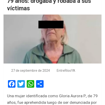
79 años: drogaba y robaba a sus
víctimas
27 de septiembre de 2024
EntreRíosYA
F
T
W
S
a
wi
h
h
Una mujer identificada como Gloria Aurora P., de 79
ce
tt
at
ar
años, fue aprehendida luego de ser denunciada por