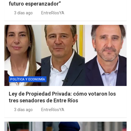
futuro esperanzador”
3 días ago
EntreRíosYA
POLÍTICA Y ECONOMÍA
Ley de Propiedad Privada: cómo votaron los
tres senadores de Entre Ríos
3 días ago
EntreRíosYA