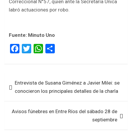
Correccional N°57, quien ante la Secretaría Única
labró actuaciones por robo.
Fuente: Minuto Uno
F
T
W
S
a
wi
h
h
ce
tt
at
ar
b
er
s
e
Navegación
Entrevista de Susana Giménez a Javier Milei: se
o
A
de
conocieron los principales detalles de la charla
o
p
entradas
k
p
Avisos fúnebres en Entre Ríos del sábado 28 de
septiembre