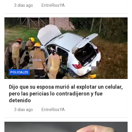
3 días ago
EntreRíosYA
POLICIALES
Dijo que su esposa murió al explotar un celular,
pero las pericias lo contradijeron y fue
detenido
3 días ago
EntreRíosYA