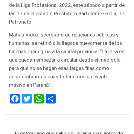
b
er
s
e
de la Liga Profesional 2022, este sábado a partir de
o
A
las 17 en el estadio Presbítero Bartolomé Grella, de
o
p
Patronato.
k
p
Matías Vidoz, secretario de relaciones públicas y
humanas, se refirió a la llegada nuevamente de los
hinchas rojinegros a la capital provincia: “La idea es
que puedan empezar a circular desde el mediodía
para que no se hagan esas largas filas como
acostumbramos cuando tenemos un evento
masivo en Paraná”.
F
T
W
S
a
wi
h
h
ce
tt
at
ar
b
er
s
e
Navegación
El entrerriano que salió de Ucrania días antes de