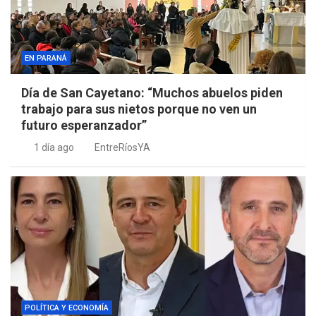
EN PARANÁ
Día de San Cayetano: “Muchos abuelos piden
trabajo para sus nietos porque no ven un
futuro esperanzador”
1 día ago
EntreRíosYA
POLÍTICA Y ECONOMÍA