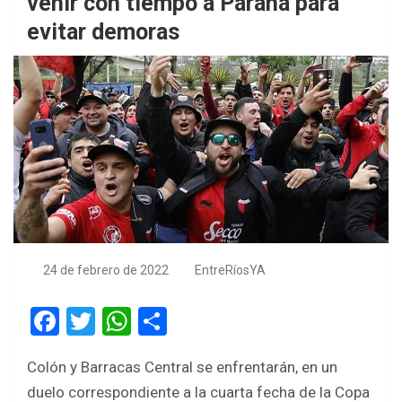
venir con tiempo a Paraná para
evitar demoras
24 de febrero de 2022
EntreRíosYA
F
T
W
S
a
wi
h
h
Colón y Barracas Central se enfrentarán, en un
ce
tt
at
ar
duelo correspondiente a la cuarta fecha de la Copa