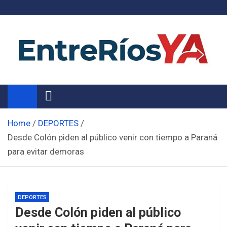
Skip
to
content
Noticias de Entre Ríos
Información de toda la provincia ahora
Home
DEPORTES
Desde Colón piden al público venir con tiempo a Paraná
para evitar demoras
DEPORTES
Desde Colón piden al público