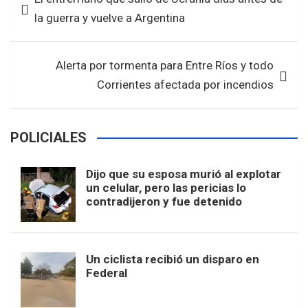
o
A
de
la guerra y vuelve a Argentina
o
p
entradas
k
p
Alerta por tormenta para Entre Ríos y todo
Corrientes afectada por incendios
POLICIALES
Dijo que su esposa murió al explotar
un celular, pero las pericias lo
contradijeron y fue detenido
Un ciclista recibió un disparo en
Federal