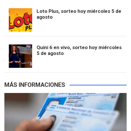
o
r
e
M
Loto Plus, sorteo hoy miércoles 5 de
e
b
agosto
k
a
s
a
r
e
m
t
p
Quini 6 en vivo, sorteo hoy miércoles
5 de agosto
s
MÁS INFORMACIONES