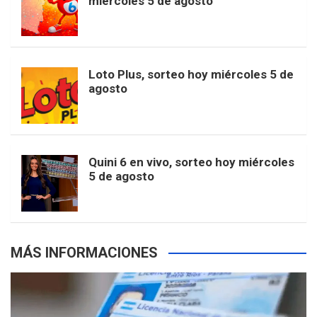
miércoles 5 de agosto
o
g
k
r
e
t
u
o
r
e
M
Loto Plus, sorteo hoy miércoles 5 de
e
b
agosto
k
a
s
a
r
e
m
t
p
Quini 6 en vivo, sorteo hoy miércoles
5 de agosto
s
MÁS INFORMACIONES