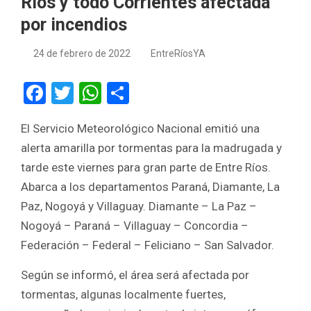
Ríos y todo Corrientes afectada
por incendios
24 de febrero de 2022
EntreRíosYA
F
T
W
S
a
wi
h
h
El Servicio Meteorológico Nacional emitió una
ce
tt
at
ar
alerta amarilla por tormentas para la madrugada y
b
er
s
e
tarde este viernes para gran parte de Entre Ríos.
o
A
Abarca a los departamentos Paraná, Diamante, La
o
p
Paz, Nogoyá y Villaguay. Diamante – La Paz –
k
p
Nogoyá – Paraná – Villaguay – Concordia –
Federación – Federal – Feliciano – San Salvador.
Según se informó, el área será afectada por
tormentas, algunas localmente fuertes,