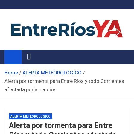
Skip
to
content
Noticias de Entre Ríos
Información de toda la provincia ahora
Home
ALERTA METEOROLÓGICO
Alerta por tormenta para Entre Ríos y todo Corrientes
afectada por incendios
ALERTA METEOROLÓGICO
Alerta por tormenta para Entre