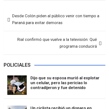
ce
tt
at
ar
b
er
s
e
Navegación
Desde Colón piden al público venir con tiempo a
o
A
de
Paraná para evitar demoras
o
p
entradas
k
p
Rial confirmó que vuelve a la televisión: Qué
programa conducirá
POLICIALES
Dijo que su esposa murió al explotar
un celular, pero las pericias lo
contradijeron y fue detenido
Un ciclista recibió un disparo en