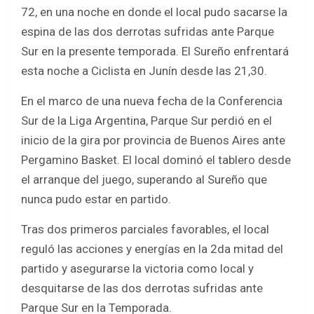
b
er
s
e
72, en una noche en donde el local pudo sacarse la
o
A
espina de las dos derrotas sufridas ante Parque
o
p
Sur en la presente temporada. El Sureño enfrentará
k
p
esta noche a Ciclista en Junín desde las 21,30.
En el marco de una nueva fecha de la Conferencia
Sur de la Liga Argentina, Parque Sur perdió en el
inicio de la gira por provincia de Buenos Aires ante
Pergamino Basket. El local dominó el tablero desde
el arranque del juego, superando al Sureño que
nunca pudo estar en partido.
Tras dos primeros parciales favorables, el local
reguló las acciones y energías en la 2da mitad del
partido y asegurarse la victoria como local y
desquitarse de las dos derrotas sufridas ante
Parque Sur en la Temporada.