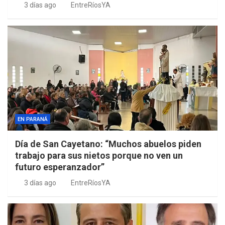
3 días ago
EntreRíosYA
EN PARANÁ
Día de San Cayetano: “Muchos abuelos piden
trabajo para sus nietos porque no ven un
futuro esperanzador”
3 días ago
EntreRíosYA