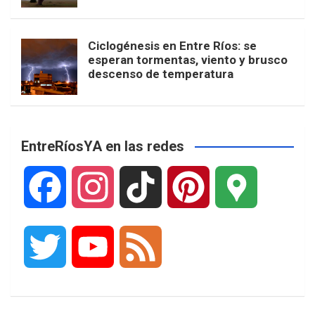
Ciclogénesis en Entre Ríos: se
esperan tormentas, viento y brusco
descenso de temperatura
EntreRíosYA en las redes
F
I
T
P
G
a
n
i
i
o
T
Y
F
c
s
k
n
o
w
o
e
e
t
T
t
g