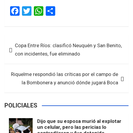
F
T
W
S
a
wi
h
h
ce
tt
at
ar
b
er
s
e
Navegación
Copa Entre Ríos: clasificó Neuquén y San Benito,
o
A
de
con incidentes, fue eliminado
o
p
entradas
k
p
Riquelme respondió las críticas por el campo de
la Bombonera y anunció dónde jugará Boca
POLICIALES
Dijo que su esposa murió al explotar
un celular, pero las pericias lo