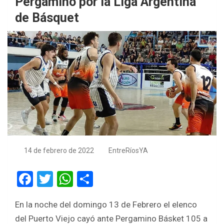
Pergamino por la Liga Argentina
de Básquet
14 de febrero de 2022
EntreRíosYA
F
T
W
S
a
wi
h
h
En la noche del domingo 13 de Febrero el elenco
ce
tt
at
ar
del Puerto Viejo cayó ante Pergamino Básket 105 a