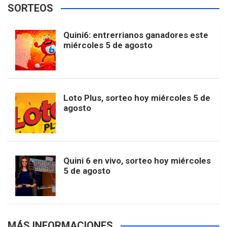
SORTEOS
i
u
e
b
a
o
e
l
Quini6: entrerrianos ganadores este
t
T
d
miércoles 5 de agosto
o
g
k
r
e
t
u
o
r
e
M
Loto Plus, sorteo hoy miércoles 5 de
e
b
agosto
k
a
s
a
r
e
m
t
p
Quini 6 en vivo, sorteo hoy miércoles
5 de agosto
s
MÁS INFORMACIONES