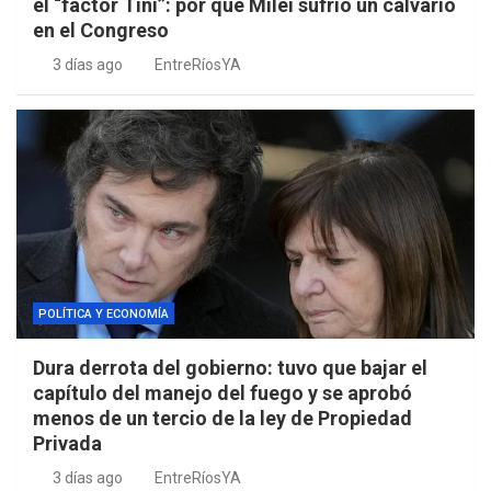
el “factor Tini”: por qué Milei sufrió un calvario
en el Congreso
3 días ago
EntreRíosYA
POLÍTICA Y ECONOMÍA
Dura derrota del gobierno: tuvo que bajar el
capítulo del manejo del fuego y se aprobó
menos de un tercio de la ley de Propiedad
Privada
3 días ago
EntreRíosYA