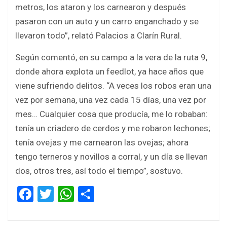
metros, los ataron y los carnearon y después
pasaron con un auto y un carro enganchado y se
llevaron todo”, relató Palacios a Clarín Rural.
Según comentó, en su campo a la vera de la ruta 9,
donde ahora explota un feedlot, ya hace años que
viene sufriendo delitos. “A veces los robos eran una
vez por semana, una vez cada 15 días, una vez por
mes… Cualquier cosa que producía, me lo robaban:
tenía un criadero de cerdos y me robaron lechones;
tenía ovejas y me carnearon las ovejas; ahora
tengo terneros y novillos a corral, y un día se llevan
dos, otros tres, así todo el tiempo”, sostuvo.
F
T
W
S
a
wi
h
h
ce
tt
at
ar