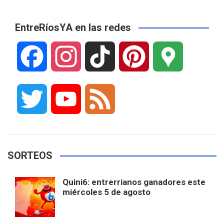
EntreRíosYA en las redes
F
I
T
P
G
a
n
i
i
o
T
Y
F
c
s
k
n
o
w
o
e
e
t
T
t
g
SORTEOS
i
u
e
b
a
o
e
l
Quini6: entrerrianos ganadores este
t
T
d
miércoles 5 de agosto
o
g
k
r
e
t
u