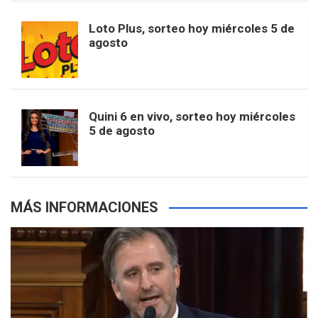
o
r
e
M
Loto Plus, sorteo hoy miércoles 5 de
e
b
agosto
k
a
s
a
r
e
m
t
p
Quini 6 en vivo, sorteo hoy miércoles
5 de agosto
s
MÁS INFORMACIONES