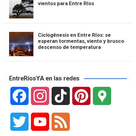
vientos para Entre Ríos
Ciclogénesis en Entre Ríos: se
esperan tormentas, viento y brusco
descenso de temperatura
EntreRíosYA en las redes
F
I
T
P
G
a
n
i
i
o
T
Y
F
c
s
k
n
o