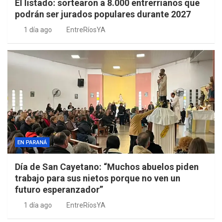
El listado: sortearon a 8.000 entrerrianos que
podrán ser jurados populares durante 2027
1 día ago
EntreRíosYA
EN PARANÁ
Día de San Cayetano: “Muchos abuelos piden
trabajo para sus nietos porque no ven un
futuro esperanzador”
1 día ago
EntreRíosYA