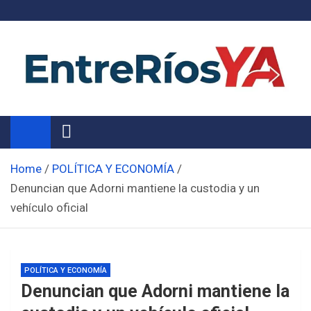
Skip
to
content
Noticias de Entre Ríos
Información de toda la provincia ahora
Home
POLÍTICA Y ECONOMÍA
Denuncian que Adorni mantiene la custodia y un
vehículo oficial
POLÍTICA Y ECONOMÍA
Denuncian que Adorni mantiene la