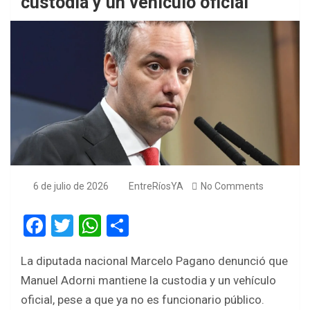
custodia y un vehículo oficial
6 de julio de 2026
EntreRíosYA
No Comments
F
T
W
S
a
wi
h
h
La diputada nacional Marcelo Pagano denunció que
ce
tt
at
ar
Manuel Adorni mantiene la custodia y un vehículo
b
er
s
e
oficial, pese a que ya no es funcionario público.