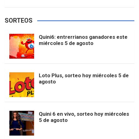
w
o
e
e
t
T
t
g
SORTEOS
i
u
e
b
a
o
e
l
Quini6: entrerrianos ganadores este
t
T
d
miércoles 5 de agosto
o
g
k
r
e
t
u
o
r
e
M
Loto Plus, sorteo hoy miércoles 5 de
e
b
agosto
k
a
s
a
r
e
m
t
p
Quini 6 en vivo, sorteo hoy miércoles
5 de agosto
s