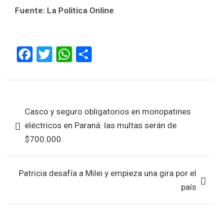
Fuente: La Politica Online
F
T
W
S
a
wi
h
h
ce
tt
at
ar
b
er
s
e
Navegación
Casco y seguro obligatorios en monopatines
o
A
de
eléctricos en Paraná: las multas serán de
o
p
entradas
$700.000
k
p
Patricia desafía a Milei y empieza una gira por el
país