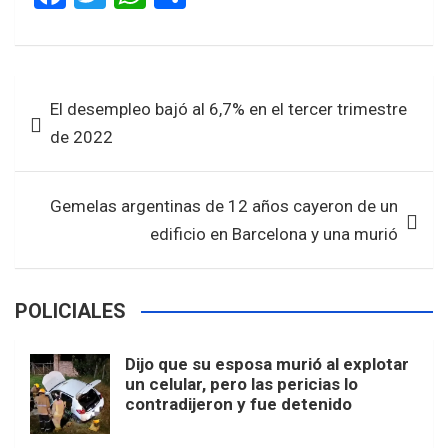
a
wi
h
h
ce
tt
at
ar
b
er
s
e
Navegación
El desempleo bajó al 6,7% en el tercer trimestre
o
A
de
de 2022
o
p
entradas
k
p
Gemelas argentinas de 12 años cayeron de un
edificio en Barcelona y una murió
POLICIALES
Dijo que su esposa murió al explotar
un celular, pero las pericias lo
contradijeron y fue detenido