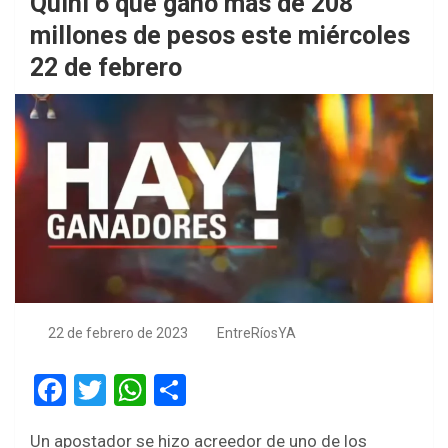
Quini 6 que ganó mas de 208
millones de pesos este miércoles
22 de febrero
22 de febrero de 2023
EntreRíosYA
F
T
W
S
a
wi
h
h
Un apostador se hizo acreedor de uno de los