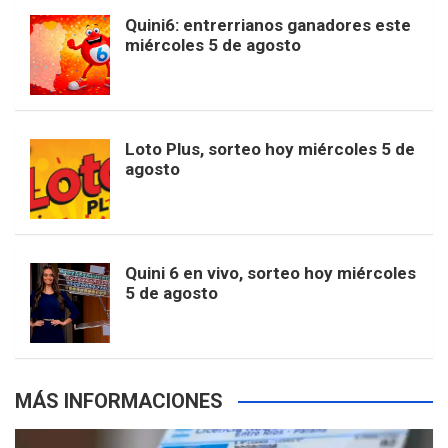
b
a
o
e
l
Quini6: entrerrianos ganadores este
t
T
d
miércoles 5 de agosto
o
g
k
r
e
t
u
o
r
e
M
Loto Plus, sorteo hoy miércoles 5 de
e
b
agosto
k
a
s
a
r
e
m
t
p
Quini 6 en vivo, sorteo hoy miércoles
5 de agosto
s
MÁS INFORMACIONES