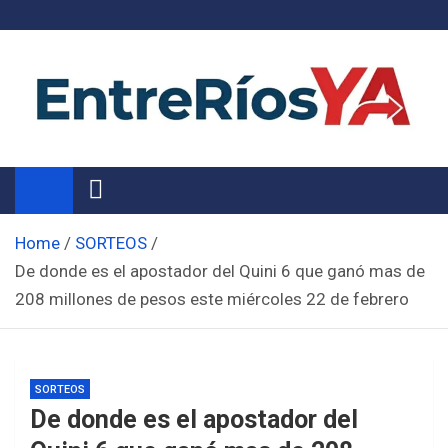
Skip
to
content
Noticias de Entre Ríos
Información de toda la provincia ahora
Home
SORTEOS
De donde es el apostador del Quini 6 que ganó mas de
208 millones de pesos este miércoles 22 de febrero
SORTEOS
De donde es el apostador del