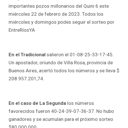
ce
tt
at
ar
importantes pozos millonarios del Quini 6 este
b
er
s
e
miércoles 22 de febrero de 2023. Todos los
o
A
miércoles y domingos podes seguir el sorteo por
o
p
EntreRíosYA
k
p
En el Tradicional
salieron el 01-08-25-33-17-45.
Un apostador, oriundo de Villa Rosa, provincia de
Buenos Aires, acertó todos los números y se lleva $
208.957.201,74.
En el caso de La Segunda
los números
favorecidos fueron 40-24-39-07-36-37. No hubo
ganadores y se acumulan para el próximo sorteo
$80.000.000.