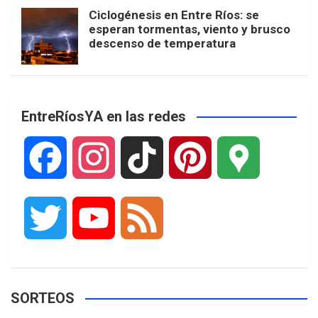
Ciclogénesis en Entre Ríos: se
esperan tormentas, viento y brusco
descenso de temperatura
EntreRíosYA en las redes
F
I
T
P
G
a
n
i
i
o
T
Y
F
c
s
k
n
o
w
o
e
e
t
T
t
g
SORTEOS
i
u
e