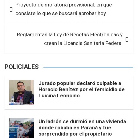
Proyecto de moratoria previsional: en qué
o
A
de
consiste lo que se buscará aprobar hoy
o
p
entradas
k
p
Reglamentan la Ley de Recetas Electrónicas y
crean la Licencia Sanitaria Federal
POLICIALES
Jurado popular declaró culpable a
Horacio Benítez por el femicidio de
Luisina Leoncino
Un ladrón se durmió en una vivienda
donde robaba en Paraná y fue
sorprendido por el propietario