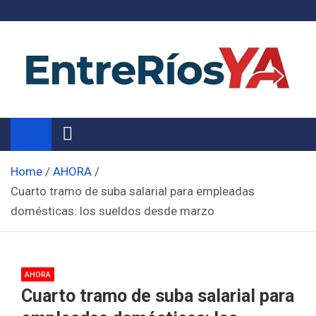
Skip
to
content
Noticias de Entre Ríos
Información de toda la provincia ahora
Home
AHORA
Cuarto tramo de suba salarial para empleadas
domésticas: los sueldos desde marzo
AHORA
Cuarto tramo de suba salarial para