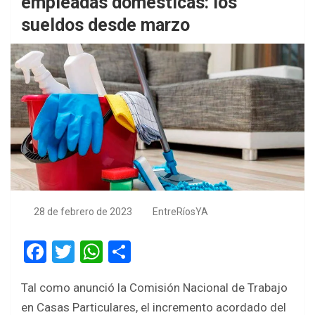
empleadas domésticas: los
sueldos desde marzo
28 de febrero de 2023
EntreRíosYA
F
T
W
S
a
wi
h
h
Tal como anunció la Comisión Nacional de Trabajo
ce
tt
at
ar
en Casas Particulares, el incremento acordado del