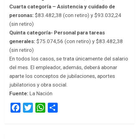
Cuarta categoría – Asistencia y cuidado de
personas:
$83.482,38 (con retiro) y $93.032,24
(sin retiro)
Quinta categoría- Personal para tareas
generales:
$75.074,56 (con retiro) y $83.482,38
(sin retiro)
En todos los casos, se trata únicamente del salario
del mes. El empleador, además, deberá abonar
aparte los conceptos de jubilaciones, aportes
jubilatorios y obra social.
Fuente:
La Nación
F
T
W
S
a
wi
h
h
ce
tt
at
ar
b
er
s
e
Navegación