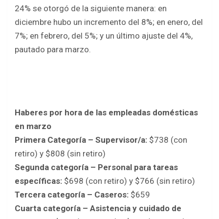
b
er
s
e
24% se otorgó de la siguiente manera: en
o
A
diciembre hubo un incremento del 8%; en enero, del
o
p
7%; en febrero, del 5%; y un último ajuste del 4%,
k
p
pautado para marzo.
Haberes por hora de las empleadas domésticas
en marzo
Primera Categoría – Supervisor/a:
$738 (con
retiro) y $808 (sin retiro)
Segunda categoría – Personal para tareas
específicas:
$698 (con retiro) y $766 (sin retiro)
Tercera categoría – Caseros:
$659
Cuarta categoría – Asistencia y cuidado de