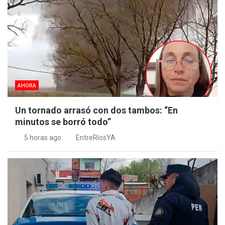
AHORA
Un tornado arrasó con dos tambos: “En
minutos se borró todo”
5 horas ago
EntreRíosYA