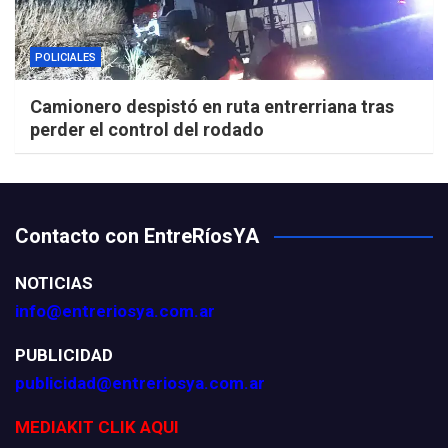
POLICIALES
Camionero despistó en ruta entrerriana tras
perder el control del rodado
Contacto con EntreRíosYA
NOTICIAS
info@entreriosya.com.ar
PUBLICIDAD
publicidad@entreriosya.com.ar
MEDIAKIT CLIK AQUI