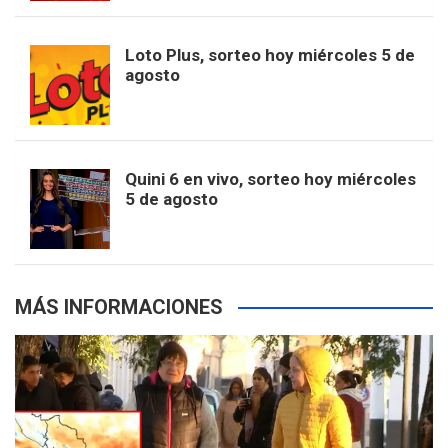
t
u
o
r
e
M
Loto Plus, sorteo hoy miércoles 5 de
e
b
agosto
k
a
s
a
r
e
m
t
p
Quini 6 en vivo, sorteo hoy miércoles
5 de agosto
s
MÁS INFORMACIONES