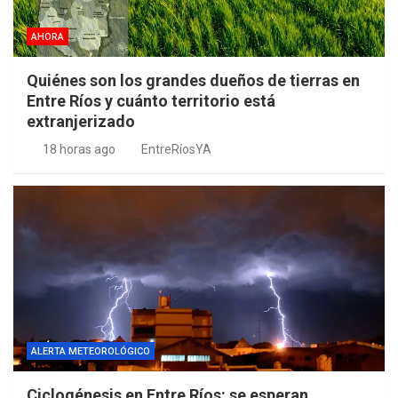
AHORA
Quiénes son los grandes dueños de tierras en
Entre Ríos y cuánto territorio está
extranjerizado
18 horas ago
EntreRíosYA
ALERTA METEOROLÓGICO
Ciclogénesis en Entre Ríos: se esperan