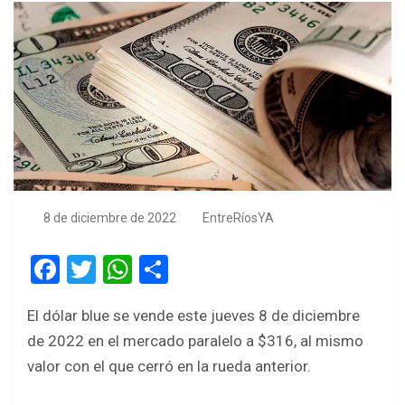
8 de diciembre de 2022
EntreRíosYA
F
T
W
S
a
wi
h
h
El dólar blue se vende este jueves 8 de diciembre
ce
tt
at
ar
de 2022 en el mercado paralelo a $316, al mismo
b
er
s
e
valor con el que cerró en la rueda anterior.
o
A