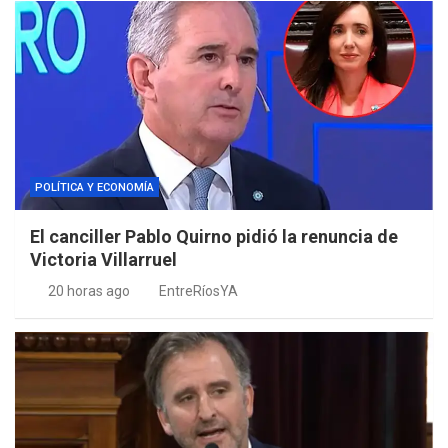
POLÍTICA Y ECONOMÍA
El canciller Pablo Quirno pidió la renuncia de
Victoria Villarruel
20 horas ago
EntreRíosYA