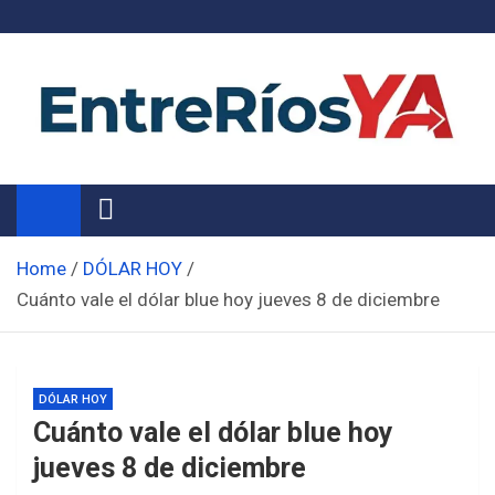
Skip
to
content
Noticias de Entre Ríos
Información de toda la provincia ahora
Home
DÓLAR HOY
Cuánto vale el dólar blue hoy jueves 8 de diciembre
DÓLAR HOY
Cuánto vale el dólar blue hoy
jueves 8 de diciembre