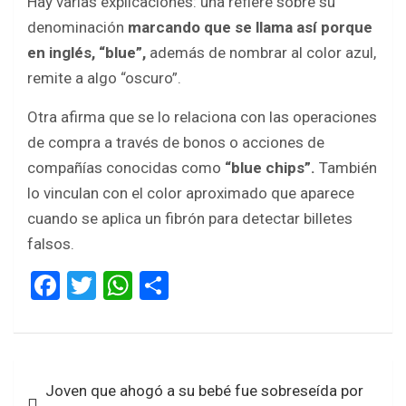
Hay varias explicaciones: una refiere sobre su
denominación
marcando que se llama así porque
en inglés, “blue”,
además de nombrar al color azul,
remite a algo “oscuro”.
Otra afirma que se lo relaciona con las operaciones
de compra a través de bonos o acciones de
compañías conocidas como
“blue chips”.
También
lo vinculan con el color aproximado que aparece
cuando se aplica un fibrón para detectar billetes
falsos.
F
T
W
S
a
wi
h
h
ce
tt
at
ar
b
er
s
e
Navegación
Joven que ahogó a su bebé fue sobreseída por
o
A
de