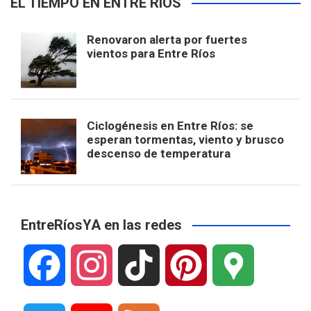
EL TIEMPO EN ENTRE RÍOS
Renovaron alerta por fuertes
vientos para Entre Ríos
Ciclogénesis en Entre Ríos: se
esperan tormentas, viento y brusco
descenso de temperatura
EntreRíosYA en las redes
F
I
T
P
G
a
n
i
i
o