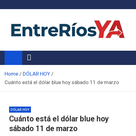
Skip
to
content
Noticias de Entre Ríos
Información de toda la provincia ahora
Home
DÓLAR HOY
Cuánto está el dólar blue hoy sábado 11 de marzo
DÓLAR HOY
Cuánto está el dólar blue hoy
sábado 11 de marzo