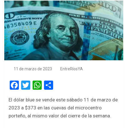
11 de marzo de 2023
EntreRíosYA
F
T
W
S
a
wi
h
h
El dólar blue se vende este sábado 11 de marzo de
ce
tt
at
ar
2023 a $373 en las cuevas del microcentro
b
er
s
e
porteño, al mismo valor del cierre de la semana.
o
A