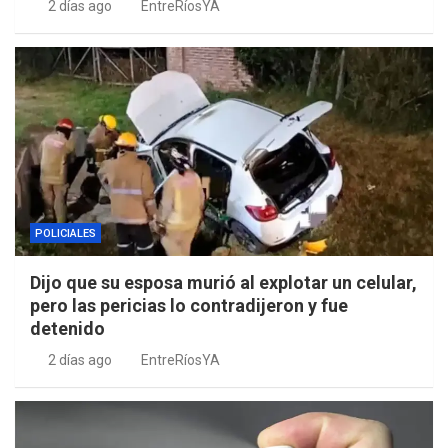
2 días ago
EntreRíosYA
POLICIALES
Dijo que su esposa murió al explotar un celular,
pero las pericias lo contradijeron y fue
detenido
2 días ago
EntreRíosYA