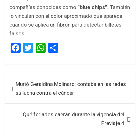
compañías conocidas como
“blue chips”.
También
lo vinculan con el color aproximado que aparece
cuando se aplica un fibrón para detectar billetes
falsos.
F
T
W
S
a
wi
h
h
ce
tt
at
ar
b
er
s
e
Navegación
Murió Geraldina Molinaro: contaba en las redes
o
A
de
su lucha contra el cáncer
o
p
entradas
k
p
Qué feriados caerán durante la vigencia del
Previaje 4