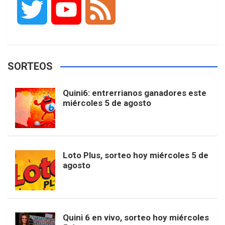
T
Y
F
c
s
k
n
o
w
o
e
e
t
T
t
g
SORTEOS
i
u
e
b
a
o
e
l
Quini6: entrerrianos ganadores este
t
T
d
miércoles 5 de agosto
o
g
k
r
e
t
u
o
r
e
M
Loto Plus, sorteo hoy miércoles 5 de
e
b
agosto
k
a
s
a
r
e
m
t
p
Quini 6 en vivo, sorteo hoy miércoles