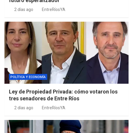
futuro esperanzador”
2 días ago
EntreRíosYA
POLÍTICA Y ECONOMÍA
Ley de Propiedad Privada: cómo votaron los
tres senadores de Entre Ríos
2 días ago
EntreRíosYA