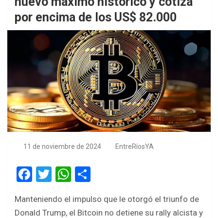
nuevo máximo histórico y cotiza
por encima de los US$ 82.000
11 de noviembre de 2024
EntreRíosYA
F
T
W
S
a
wi
h
h
Manteniendo el impulso que le otorgó el triunfo de
ce
tt
at
ar
Donald Trump, el Bitcoin no detiene su rally alcista y