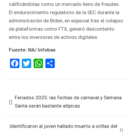
calificándolas como un mercado lleno de fraudes.
El endurecimiento regulatorio de la SEC durante la
administración de Biden, en especial tras el colapso
de plataformas como FTX, generó descontento
entre los inversores de activos digitales.
Fuente: NA/ Infobae
F
T
W
S
a
wi
h
h
ce
tt
at
ar
b
er
s
e
Navegación
Feriados 2025: las fechas de carnaval y Semana
o
A
de
Santa serán bastante atípicas
o
p
entradas
k
p
Identificaron al joven hallado muerto a orillas del