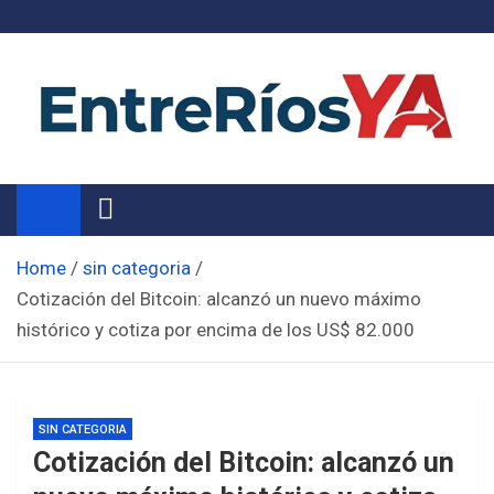
Skip
to
content
Noticias de Entre Ríos
Información de toda la provincia ahora
Home
sin categoria
Cotización del Bitcoin: alcanzó un nuevo máximo
histórico y cotiza por encima de los US$ 82.000
SIN CATEGORIA
Cotización del Bitcoin: alcanzó un