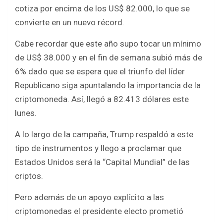
b
er
s
e
cotiza por encima de los US$ 82.000, lo que se
o
A
convierte en un nuevo récord.
o
p
Cabe recordar que este año supo tocar un mínimo
k
p
de US$ 38.000 y en el fin de semana subió más de
6% dado que se espera que el triunfo del líder
Republicano siga apuntalando la importancia de la
criptomoneda. Así, llegó a 82.413 dólares este
lunes.
A lo largo de la campaña, Trump respaldó a este
tipo de instrumentos y llego a proclamar que
Estados Unidos será la “Capital Mundial” de las
criptos.
Pero además de un apoyo explícito a las
criptomonedas el presidente electo prometió