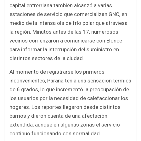
b
er
s
e
capital entrerriana también alcanzó a varias
o
A
estaciones de servicio que comercializan GNC, en
o
p
medio de la intensa ola de frío polar que atraviesa
k
p
la región. Minutos antes de las 17, numerosos
vecinos comenzaron a comunicarse con Elonce
para informar la interrupción del suministro en
distintos sectores de la ciudad.
Al momento de registrarse los primeros
inconvenientes, Paraná tenía una sensación térmica
de 6 grados, lo que incrementó la preocupación de
los usuarios por la necesidad de calefaccionar los
hogares. Los reportes llegaron desde distintos
barrios y dieron cuenta de una afectación
extendida, aunque en algunas zonas el servicio
continuó funcionando con normalidad.