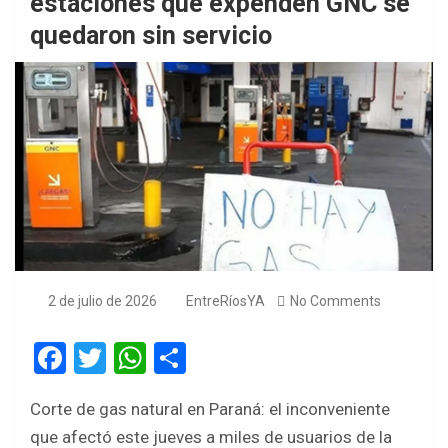
estaciones que expenden GNC se
quedaron sin servicio
2 de julio de 2026
EntreRíosYA
No Comments
F
T
W
S
a
wi
h
h
Corte de gas natural en Paraná: el inconveniente
ce
tt
at
ar
que afectó este jueves a miles de usuarios de la