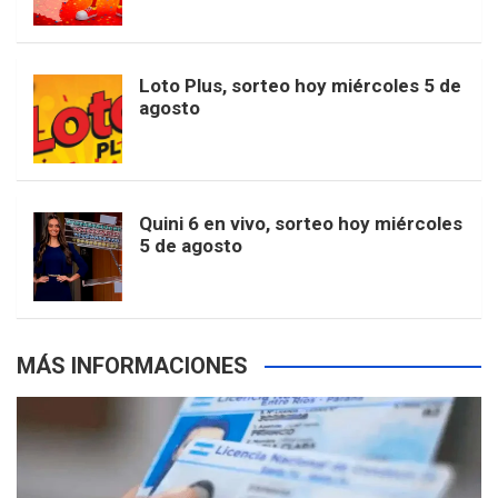
o
g
k
r
e
t
u
o
r
e
M
Loto Plus, sorteo hoy miércoles 5 de
e
b
agosto
k
a
s
a
r
e
m
t
p
Quini 6 en vivo, sorteo hoy miércoles
5 de agosto
s
MÁS INFORMACIONES