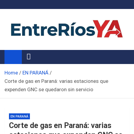
Skip
to
content
Noticias de Entre Ríos
Información de toda la provincia ahora
Home
EN PARANÁ
Corte de gas en Paraná: varias estaciones que
expenden GNC se quedaron sin servicio
EN PARANÁ
Corte de gas en Paraná: varias