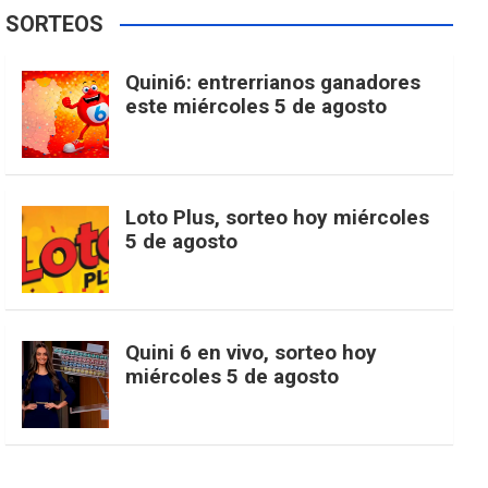
e
t
T
t
g
SORTEOS
i
u
e
b
a
o
e
l
Quini6: entrerrianos ganadores
t
T
d
este miércoles 5 de agosto
o
g
k
r
e
t
u
o
r
e
M
Loto Plus, sorteo hoy miércoles
e
b
5 de agosto
k
a
s
a
r
e
m
t
p
Quini 6 en vivo, sorteo hoy
miércoles 5 de agosto
s