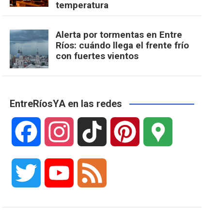
temperatura
Alerta por tormentas en Entre
Ríos: cuándo llega el frente frío
con fuertes vientos
EntreRíosYA en las redes
F
I
T
P
G
a
n
i
i
o
T
Y
F
c
s
k
n
o
w
o
e