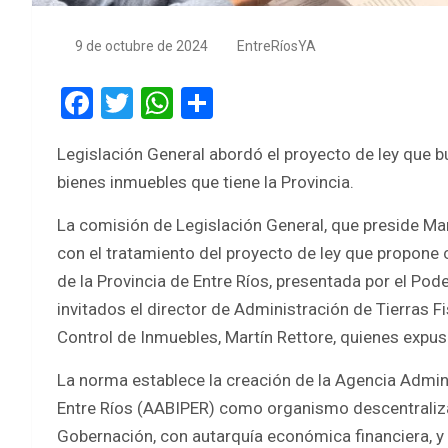
9 de octubre de 2024
EntreRíosYA
F
T
W
S
a
wi
h
h
Legislación General abordó el proyecto de ley que bu
ce
tt
at
ar
bienes inmuebles que tiene la Provincia.
b
er
s
e
o
A
La comisión de Legislación General, que preside Mar
con el tratamiento del proyecto de ley que propone
o
p
de la Provincia de Entre Ríos, presentada por el Pod
k
p
invitados el director de Administración de Tierras Fi
Control de Inmuebles, Martín Rettore, quienes expusie
La norma establece la creación de la Agencia Admin
Entre Ríos (AABIPER) como organismo descentralizad
Gobernación, con autarquía económica financiera, y