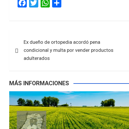
F
T
W
S
a
wi
h
h
ce
tt
at
ar
b
er
s
e
Navegación
o
A
Ex dueño de ortopedia acordó pena
de
o
p
condicional y multa por vender productos
k
p
entradas
adulterados
MÁS INFORMACIONES