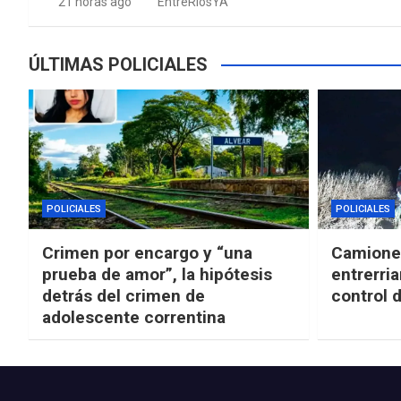
21 horas ago
EntreRíosYA
ÚLTIMAS POLICIALES
POLICIALES
POLICIALES
Crimen por encargo y “una
Camioner
prueba de amor”, la hipótesis
entrerria
detrás del crimen de
control 
adolescente correntina