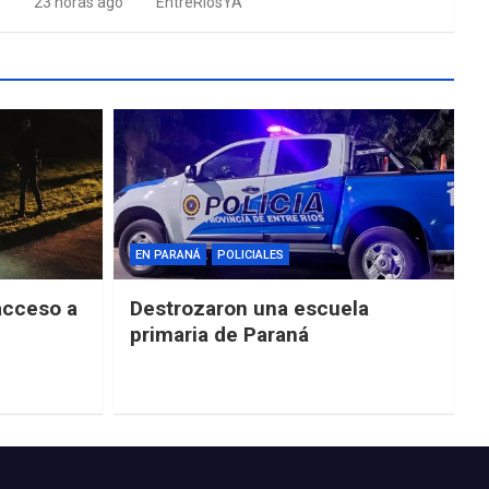
23 horas ago
EntreRíosYA
EN PARANÁ
POLICIALES
acceso a
Destrozaron una escuela
primaria de Paraná