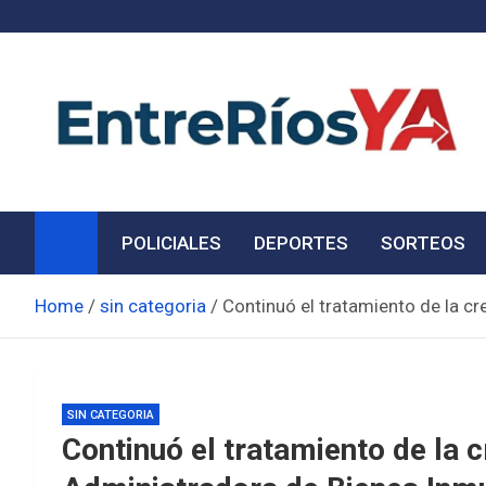
Skip
to
content
Noticias de Entre Ríos
Información de toda la provincia ahora
POLICIALES
DEPORTES
SORTEOS
Home
sin categoria
Continuó el tratamiento de la c
SIN CATEGORIA
Continuó el tratamiento de la 