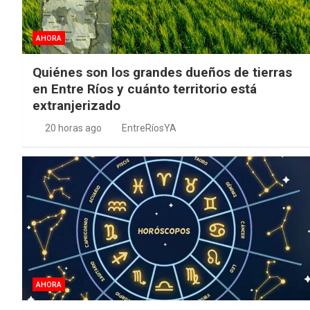
AHORA
Quiénes son los grandes dueños de tierras
en Entre Ríos y cuánto territorio está
extranjerizado
20 horas ago
EntreRíosYA
AHORA