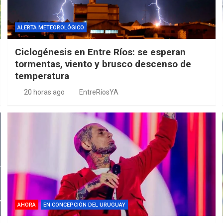
ALERTA METEOROLÓGICO
Ciclogénesis en Entre Ríos: se esperan
tormentas, viento y brusco descenso de
temperatura
20 horas ago
EntreRíosYA
AHORA
EN CONCEPCIÓN DEL URUGUAY