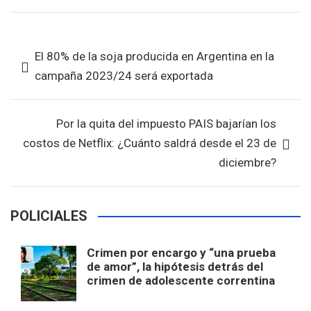
ce
tt
at
ar
b
er
s
e
Navegación
El 80% de la soja producida en Argentina en la
o
A
de
campaña 2023/24 será exportada
o
p
entradas
k
p
Por la quita del impuesto PAIS bajarían los
costos de Netflix: ¿Cuánto saldrá desde el 23 de
diciembre?
POLICIALES
Crimen por encargo y “una prueba
de amor”, la hipótesis detrás del
crimen de adolescente correntina