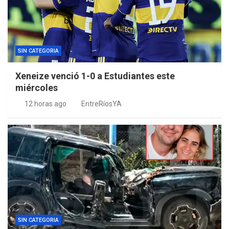
SIN CATEGORIA
Xeneize venció 1-0 a Estudiantes este
miércoles
12 horas ago
EntreRíosYA
SIN CATEGORIA