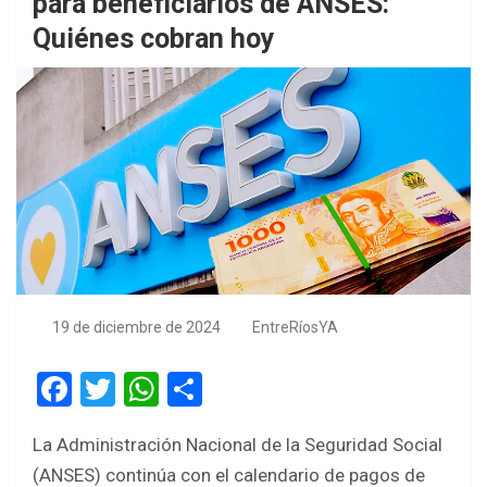
para beneficiarios de ANSES:
Quiénes cobran hoy
19 de diciembre de 2024
EntreRíosYA
F
T
W
S
a
wi
h
h
La Administración Nacional de la Seguridad Social
ce
tt
at
ar
(ANSES) continúa con el calendario de pagos de