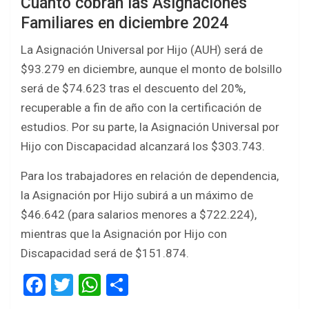
Cuánto cobran las Asignaciones
Familiares en diciembre 2024
La Asignación Universal por Hijo (AUH) será de
$93.279 en diciembre, aunque el monto de bolsillo
será de $74.623 tras el descuento del 20%,
recuperable a fin de año con la certificación de
estudios. Por su parte, la Asignación Universal por
Hijo con Discapacidad alcanzará los $303.743.
Para los trabajadores en relación de dependencia,
la Asignación por Hijo subirá a un máximo de
$46.642 (para salarios menores a $722.224),
mientras que la Asignación por Hijo con
Discapacidad será de $151.874.
F
T
W
S
a
wi
h
h