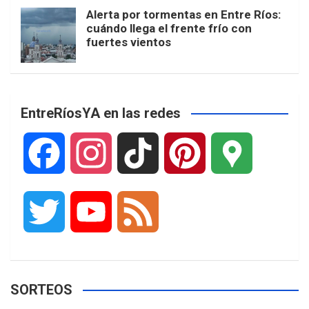
Alerta por tormentas en Entre Ríos:
cuándo llega el frente frío con
fuertes vientos
EntreRíosYA en las redes
F
I
T
P
G
a
n
i
i
o
T
Y
F
c
s
k
n
o
w
o
e
e
t
T
t
g
SORTEOS
i
u
e