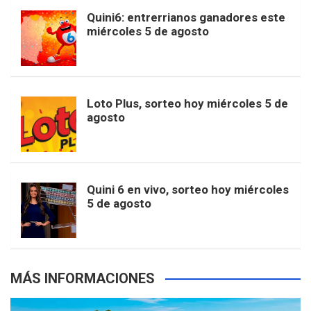
b
a
o
e
l
Quini6: entrerrianos ganadores este
t
T
d
miércoles 5 de agosto
o
g
k
r
e
t
u
o
r
e
M
Loto Plus, sorteo hoy miércoles 5 de
e
b
agosto
k
a
s
a
r
e
m
t
p
Quini 6 en vivo, sorteo hoy miércoles
5 de agosto
s
MÁS INFORMACIONES