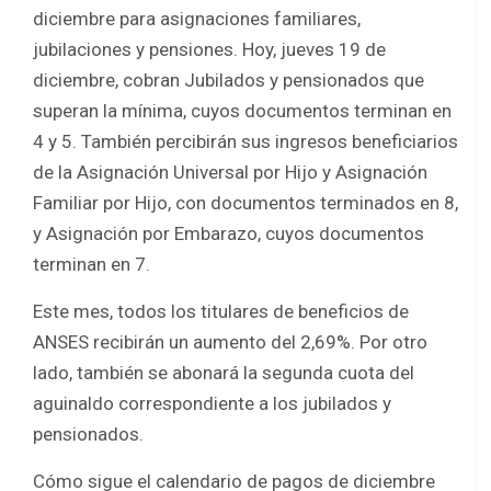
b
er
s
e
diciembre para asignaciones familiares,
o
A
jubilaciones y pensiones. Hoy, jueves 19 de
o
p
diciembre, cobran Jubilados y pensionados que
k
p
superan la mínima, cuyos documentos terminan en
4 y 5. También percibirán sus ingresos beneficiarios
de la Asignación Universal por Hijo y Asignación
Familiar por Hijo, con documentos terminados en 8,
y Asignación por Embarazo, cuyos documentos
terminan en 7.
Este mes, todos los titulares de beneficios de
ANSES recibirán un aumento del 2,69%. Por otro
lado, también se abonará la segunda cuota del
aguinaldo correspondiente a los jubilados y
pensionados.
Cómo sigue el calendario de pagos de diciembre