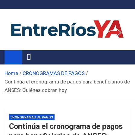
Skip
to
content
Noticias de Entre Ríos
Información de toda la provincia ahora
Home
CRONOGRAMAS DE PAGOS
Continúa el cronograma de pagos para beneficiarios de
ANSES: Quiénes cobran hoy
CRONOGRAMAS DE PAGOS
Continúa el cronograma de pagos