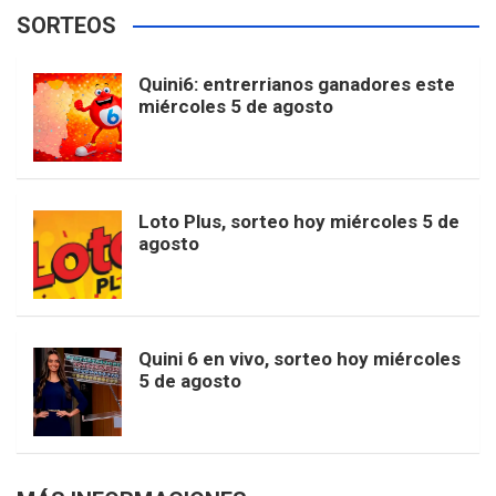
e
t
T
t
g
SORTEOS
i
u
e
b
a
o
e
l
Quini6: entrerrianos ganadores este
t
T
d
miércoles 5 de agosto
o
g
k
r
e
t
u
o
r
e
M
Loto Plus, sorteo hoy miércoles 5 de
e
b
agosto
k
a
s
a
r
e
m
t
p
Quini 6 en vivo, sorteo hoy miércoles
5 de agosto
s