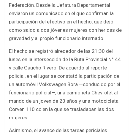
b
er
s
e
Federación. Desde la Jefatura Departamental
o
A
enviaron un comunicado en el que confirman la
o
p
participación del efectivo en el hecho, que dejó
k
p
como saldo a dos jóvenes mujeres con heridas de
gravedad y al propio funcionario internado.
El hecho se registró alrededor de las 21:30 del
lunes en la intersección de la Ruta Provincial N° 44
y calle Gaucho Rivero. De acuerdo al reporte
policial, en el lugar se constató la participación de
un automóvil Volkswagen Bora —conducido por el
funcionario policial—, una camioneta Chevrolet al
mando de un joven de 20 años y una motocicleta
Corven 110 cc en la que se trasladaban las dos
mujeres.
Asimismo, el avance de las tareas periciales