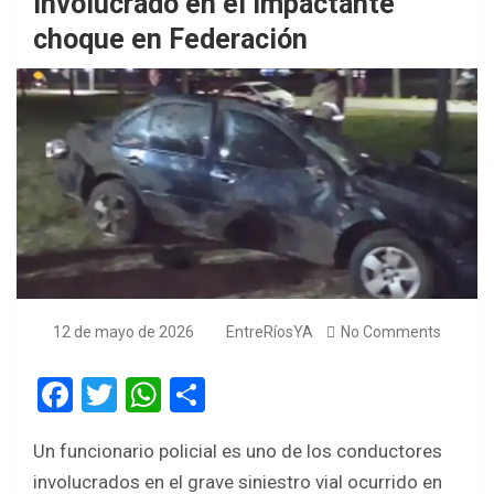
involucrado en el impactante
choque en Federación
12 de mayo de 2026
EntreRíosYA
No Comments
F
T
W
S
a
wi
h
h
Un funcionario policial es uno de los conductores
ce
tt
at
ar
involucrados en el grave siniestro vial ocurrido en