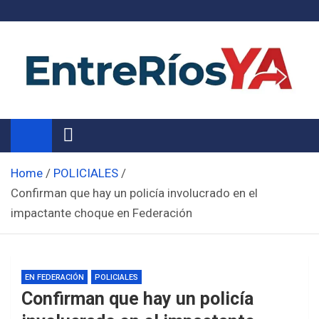
Skip
to
content
Noticias de Entre Ríos
Información de toda la provincia ahora
Home
POLICIALES
Confirman que hay un policía involucrado en el
impactante choque en Federación
EN FEDERACIÓN
POLICIALES
Confirman que hay un policía