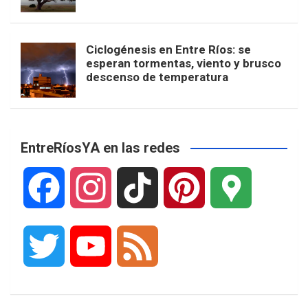
Ciclogénesis en Entre Ríos: se
esperan tormentas, viento y brusco
descenso de temperatura
EntreRíosYA en las redes
F
I
T
P
G
a
n
i
i
o
T
Y
F
c
s
k
n
o
w
o
e