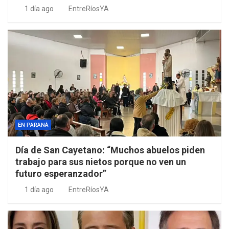
1 día ago
EntreRíosYA
EN PARANÁ
Día de San Cayetano: “Muchos abuelos piden
trabajo para sus nietos porque no ven un
futuro esperanzador”
1 día ago
EntreRíosYA