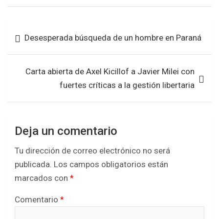
ce
tt
at
ar
b
er
s
e
Navegación
Desesperada búsqueda de un hombre en Paraná
o
A
de
o
p
entradas
k
p
Carta abierta de Axel Kicillof a Javier Milei con
fuertes críticas a la gestión libertaria
Deja un comentario
Tu dirección de correo electrónico no será
publicada.
Los campos obligatorios están
marcados con
*
Comentario
*