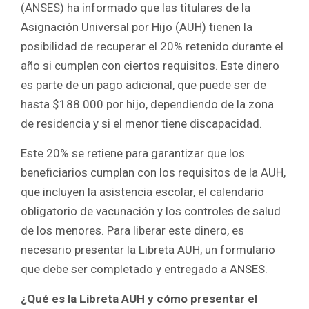
(ANSES) ha informado que las titulares de la
b
er
s
e
Asignación Universal por Hijo (AUH) tienen la
o
A
posibilidad de recuperar el 20% retenido durante el
o
p
año si cumplen con ciertos requisitos. Este dinero
k
p
es parte de un pago adicional, que puede ser de
hasta $188.000 por hijo, dependiendo de la zona
de residencia y si el menor tiene discapacidad.
Este 20% se retiene para garantizar que los
beneficiarios cumplan con los requisitos de la AUH,
que incluyen la asistencia escolar, el calendario
obligatorio de vacunación y los controles de salud
de los menores. Para liberar este dinero, es
necesario presentar la Libreta AUH, un formulario
que debe ser completado y entregado a ANSES.
¿Qué es la Libreta AUH y cómo presentar el