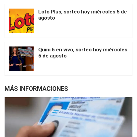
o
r
e
M
Loto Plus, sorteo hoy miércoles 5 de
e
b
agosto
k
a
s
a
r
e
m
t
p
Quini 6 en vivo, sorteo hoy miércoles
5 de agosto
s
MÁS INFORMACIONES