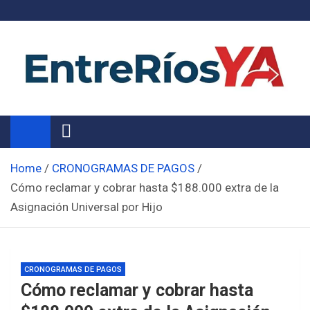
Skip
to
content
Noticias de Entre Ríos
Información de toda la provincia ahora
Home
CRONOGRAMAS DE PAGOS
Cómo reclamar y cobrar hasta $188.000 extra de la
Asignación Universal por Hijo
CRONOGRAMAS DE PAGOS
Cómo reclamar y cobrar hasta