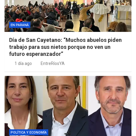
EN PARANÁ
Día de San Cayetano: “Muchos abuelos piden
trabajo para sus nietos porque no ven un
futuro esperanzador”
1 día ago
EntreRíosYA
POLÍTICA Y ECONOMÍA