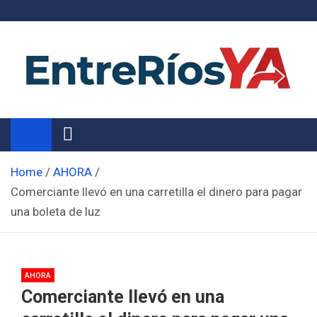
Skip
to
content
Noticias de Entre Ríos
Información de toda la provincia ahora
Home
AHORA
Comerciante llevó en una carretilla el dinero para pagar
una boleta de luz
AHORA
Comerciante llevó en una