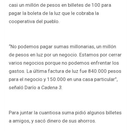
b
er
s
e
casi un millón de pesos en billetes de 100 para
o
A
pagar la boleta de la luz que le cobraba la
o
p
cooperativa del pueblo.
k
p
“No podemos pagar sumas millonarias, un millón
de pesos en luz por un negocio. Estamos por cerrar
varios negocios porque no podemos enfrentar los
gastos. La última factura de luz fue 840.000 pesos
para el negocio y 150.000 en una casa particular”,
señaló Darío a
Cadena 3.
Para juntar la cuantiosa suma pidió algunos billetes
a amigos, y sacó dinero de sus ahorros.