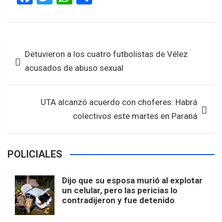
a
wi
h
h
ce
tt
at
ar
b
er
s
e
Navegación
Detuvieron a los cuatro futbolistas de Vélez
o
A
de
acusados de abuso sexual
o
p
entradas
k
p
UTA alcanzó acuerdo con choferes: Habrá
colectivos este martes en Paraná
POLICIALES
Dijo que su esposa murió al explotar
un celular, pero las pericias lo
contradijeron y fue detenido