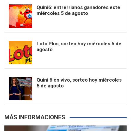
b
a
o
e
l
Quini6: entrerrianos ganadores este
t
T
d
miércoles 5 de agosto
o
g
k
r
e
t
u
o
r
e
M
Loto Plus, sorteo hoy miércoles 5 de
e
b
agosto
k
a
s
a
r
e
m
t
p
Quini 6 en vivo, sorteo hoy miércoles
5 de agosto
s
MÁS INFORMACIONES