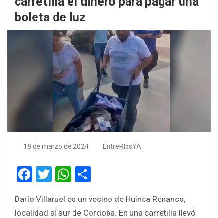
carretilla el dinero para pagar una
boleta de luz
18 de marzo de 2024
EntreRíosYA
F
T
W
S
a
wi
h
h
Darío Villaruel es un vecino de Huinca Renancó,
ce
tt
at
ar
localidad al sur de Córdoba. En una carretilla llevó