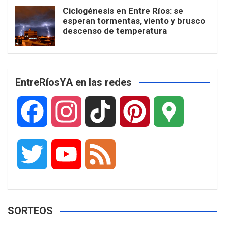
Ciclogénesis en Entre Ríos: se
esperan tormentas, viento y brusco
descenso de temperatura
EntreRíosYA en las redes
F
I
T
P
G
a
n
i
i
o
T
Y
F
c
s
k
n
o
w
o
e
e
t
T
t
g
SORTEOS
i
u
e