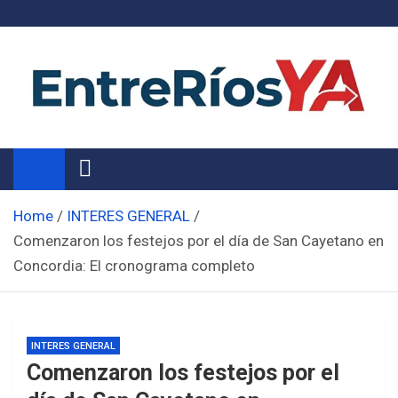
Skip
to
content
Noticias de Entre Ríos
Información de toda la provincia ahora
Home
INTERES GENERAL
Comenzaron los festejos por el día de San Cayetano en
Concordia: El cronograma completo
INTERES GENERAL
Comenzaron los festejos por el