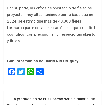
Por su parte, las cifras de asistencia de fieles se
proyectan muy altas, teniendo como base que en
2024, se estimó que más de 40.000 fieles
formaron parte de la celebración, aunque es difícil
cuantificar con precisión en un espacio tan abierto
y fluido.
Con información de Diario Río Uruguay
F
T
W
S
a
wi
h
h
ce
tt
at
ar
b
er
s
e
Navegación
La producción de nuez pecán sería similar al de
o
A
de