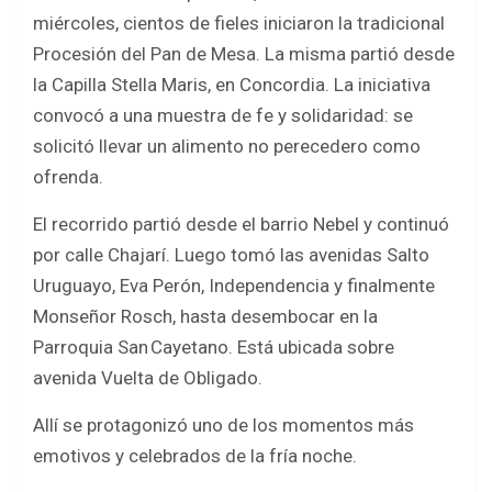
ce
tt
at
ar
miércoles, cientos de fieles iniciaron la tradicional
b
er
s
e
Procesión del Pan de Mesa. La misma partió desde
o
A
la Capilla Stella Maris, en Concordia. La iniciativa
o
p
convocó a una muestra de fe y solidaridad: se
k
p
solicitó llevar un alimento no perecedero como
ofrenda.
El recorrido partió desde el barrio Nebel y continuó
por calle Chajarí. Luego tomó las avenidas Salto
Uruguayo, Eva Perón, Independencia y finalmente
Monseñor Rosch, hasta desembocar en la
Parroquia San Cayetano. Está ubicada sobre
avenida Vuelta de Obligado.
Allí se protagonizó uno de los momentos más
emotivos y celebrados de la fría noche.