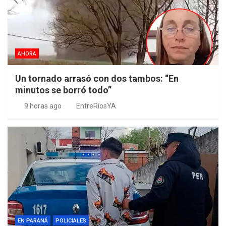
AHORA
Un tornado arrasó con dos tambos: “En
minutos se borró todo”
9 horas ago
EntreRíosYA
EN PARANÁ
POLICIALES