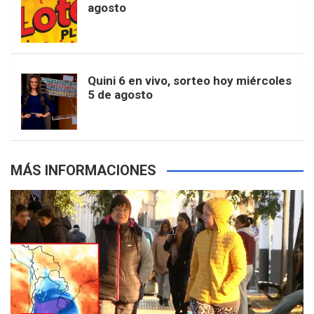
e
b
agosto
k
a
s
a
r
e
m
t
p
Quini 6 en vivo, sorteo hoy miércoles
5 de agosto
s
MÁS INFORMACIONES