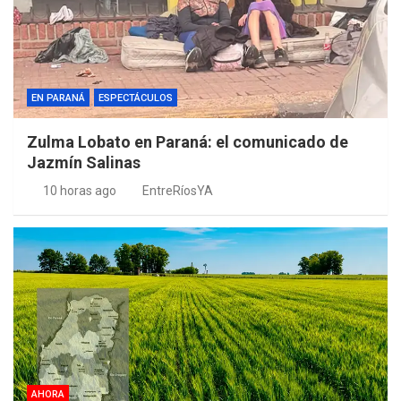
EN PARANÁ
ESPECTÁCULOS
Zulma Lobato en Paraná: el comunicado de
Jazmín Salinas
10 horas ago
EntreRíosYA
AHORA