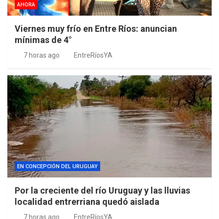
AHORA
Viernes muy frío en Entre Ríos: anuncian
mínimas de 4°
7 horas ago
EntreRíosYA
EN CONCEPCIÓN DEL URUGUAY
Por la creciente del río Uruguay y las lluvias
localidad entrerriana quedó aislada
7 horas ago
EntreRíosYA