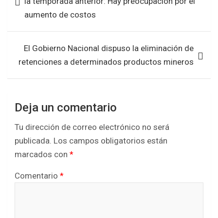
la temporada anterior: Hay preocupación por el
o
p
entradas
aumento de costos
k
p
El Gobierno Nacional dispuso la eliminación de
retenciones a determinados productos mineros
Deja un comentario
Tu dirección de correo electrónico no será
publicada.
Los campos obligatorios están
marcados con
*
Comentario
*