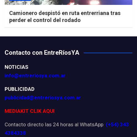
Camionero despistó en ruta entrerriana tras
perder el control del rodado
Contacto con EntreRíosYA
NOTICIAS
info@entreriosya.com.ar
PUBLICIDAD
publicidad@entreriosya.com.ar
MEDIAKIT CLIK AQUI
Contacto directo las 24 horas al WhatsApp
(+54) 343
4384338