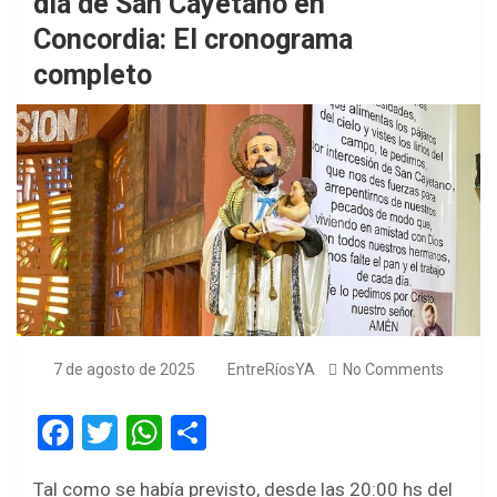
día de San Cayetano en
Concordia: El cronograma
completo
7 de agosto de 2025
EntreRíosYA
No Comments
F
T
W
S
a
wi
h
h
Tal como se había previsto, desde las 20:00 hs del