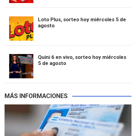
t
u
o
r
e
M
Loto Plus, sorteo hoy miércoles 5 de
e
b
agosto
k
a
s
a
r
e
m
t
p
Quini 6 en vivo, sorteo hoy miércoles
5 de agosto
s
MÁS INFORMACIONES