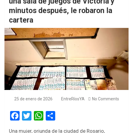
una sala de juegos de Victoria y
minutos después, le robaron la
cartera
25 de enero de 2026
EntreRíosYA
No Comments
F
T
W
S
a
wi
h
h
Una mujer, oriunda de la ciudad de Rosario,