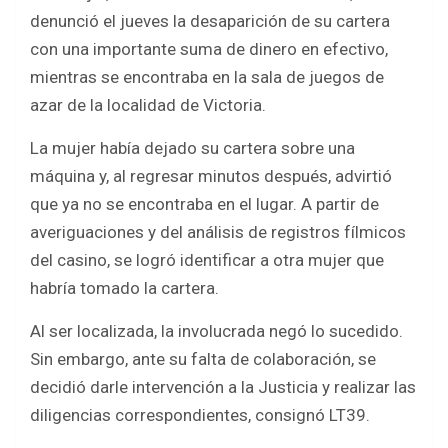
ce
tt
at
ar
denunció el jueves la desaparición de su cartera
b
er
s
e
con una importante suma de dinero en efectivo,
o
A
mientras se encontraba en la sala de juegos de
o
p
azar de la localidad de Victoria.
k
p
La mujer había dejado su cartera sobre una
máquina y, al regresar minutos después, advirtió
que ya no se encontraba en el lugar. A partir de
averiguaciones y del análisis de registros fílmicos
del casino, se logró identificar a otra mujer que
habría tomado la cartera.
Al ser localizada, la involucrada negó lo sucedido.
Sin embargo, ante su falta de colaboración, se
decidió darle intervención a la Justicia y realizar las
diligencias correspondientes, consignó LT39.