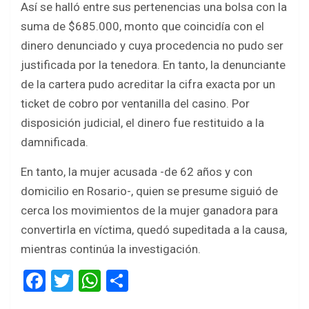
Así se halló entre sus pertenencias una bolsa con la
suma de $685.000, monto que coincidía con el
dinero denunciado y cuya procedencia no pudo ser
justificada por la tenedora. En tanto, la denunciante
de la cartera pudo acreditar la cifra exacta por un
ticket de cobro por ventanilla del casino. Por
disposición judicial, el dinero fue restituido a la
damnificada.
En tanto, la mujer acusada -de 62 años y con
domicilio en Rosario-, quien se presume siguió de
cerca los movimientos de la mujer ganadora para
convertirla en víctima, quedó supeditada a la causa,
mientras continúa la investigación.
F
T
W
S
a
wi
h
h