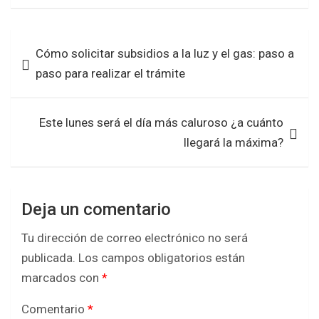
ce
tt
at
ar
b
er
s
e
Navegación
Cómo solicitar subsidios a la luz y el gas: paso a
o
A
de
paso para realizar el trámite
o
p
entradas
k
p
Este lunes será el día más caluroso ¿a cuánto
llegará la máxima?
Deja un comentario
Tu dirección de correo electrónico no será
publicada.
Los campos obligatorios están
marcados con
*
Comentario
*