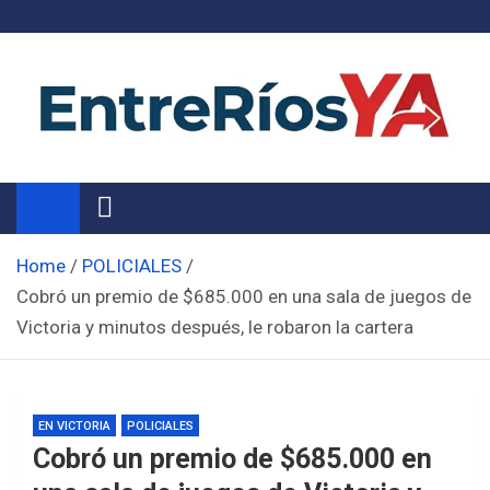
Skip
to
content
Noticias de Entre Ríos
Información de toda la provincia ahora
Home
POLICIALES
Cobró un premio de $685.000 en una sala de juegos de
Victoria y minutos después, le robaron la cartera
EN VICTORIA
POLICIALES
Cobró un premio de $685.000 en