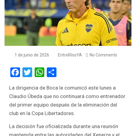
1 de junio de 2026
EntreRíosYA
No Comments
F
T
W
S
a
wi
h
h
La dirigencia de Boca le comunicó este lunes a
ce
tt
at
ar
Claudio Úbeda que no continuará como entrenador
b
er
s
e
del primer equipo después de la eliminación del
o
A
club en la Copa Libertadores.
o
p
La decisión fue oficializada durante una reunión
k
p
mantenida entre las autoridades del Xeneize y el