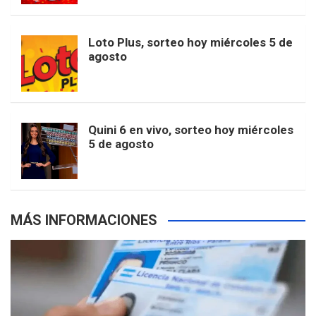
t
u
o
r
e
M
Loto Plus, sorteo hoy miércoles 5 de
e
b
agosto
k
a
s
a
r
e
m
t
p
Quini 6 en vivo, sorteo hoy miércoles
5 de agosto
s
MÁS INFORMACIONES