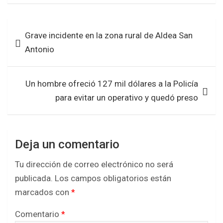
ce
tt
at
ar
b
er
s
e
Navegación
Grave incidente en la zona rural de Aldea San
o
A
de
Antonio
o
p
entradas
k
p
Un hombre ofreció 127 mil dólares a la Policía
para evitar un operativo y quedó preso
Deja un comentario
Tu dirección de correo electrónico no será
publicada.
Los campos obligatorios están
marcados con
*
Comentario
*