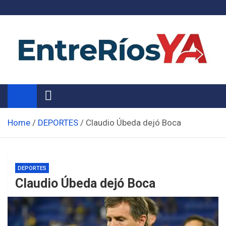
Skip
to
content
Noticias de Entre Ríos
Información de toda la provincia ahora
Home
DEPORTES
Claudio Úbeda dejó Boca
DEPORTES
Claudio Úbeda dejó Boca